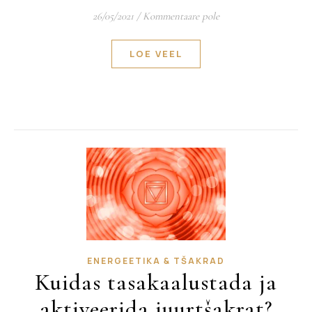
26/05/2021
/
Kommentaare pole
LOE VEEL
ENERGEETIKA & TŠAKRAD
Kuidas tasakaalustada ja
aktiveerida juurtšakrat?