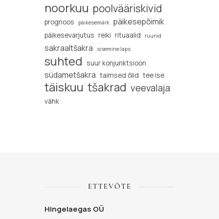
noorkuu
poolvääriskivid
päikesepõimik
prognoos
päikesemärk
päikesevarjutus
reiki
rituaalid
ruunid
sakraaltšakra
sisemine laps
suhted
suur konjunktsioon
südametšakra
taimsed õlid
tee ise
täiskuu
tšakrad
veevalaja
vähk
ETTEVÕTE
Hingelaegas OÜ