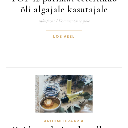
õli algajale kasutajale
19/01/2021
/
Kommentaare pole
LOE VEEL
AROOMITERAAPIA