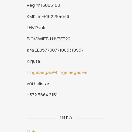
Reg nr 16065160
KMK nr EE102294646
LHV Pank
BIC/SWIFT: LHVBEE22
a/a EE857700771005319957
Kirjuta:
hingelaegas@hingelaegas.ee
või helista:
+372 5664 3151
INFO
Meist