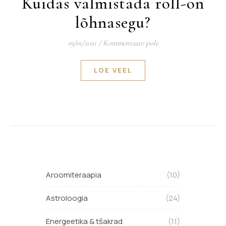
Kuidas valmistada roll-on
lõhnasegu?
19/01/2021
/
Kommentaare pole
LOE VEEL
Aroomiteraapia
(10)
Astroloogia
(24)
Energeetika & tšakrad
(11)