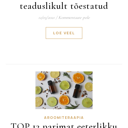
teaduslikult tõestatud
12/03/2021
/
Kommentaare pole
LOE VEEL
AROOMITERAAPIA
TOP 12 parimat eeterlikku