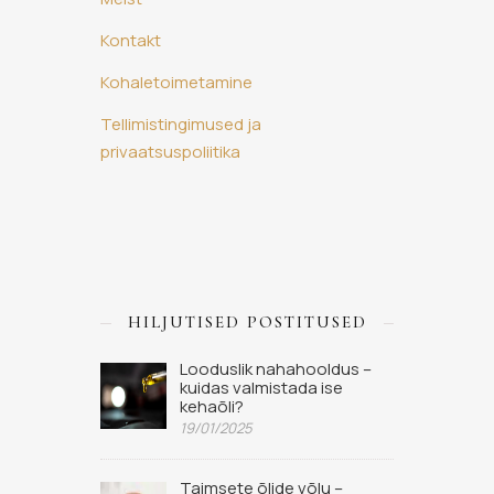
Kontakt
Kohaletoimetamine
Tellimistingimused ja
privaatsuspoliitika
HILJUTISED POSTITUSED
Looduslik nahahooldus –
kuidas valmistada ise
kehaõli?
19/01/2025
Taimsete õlide võlu –