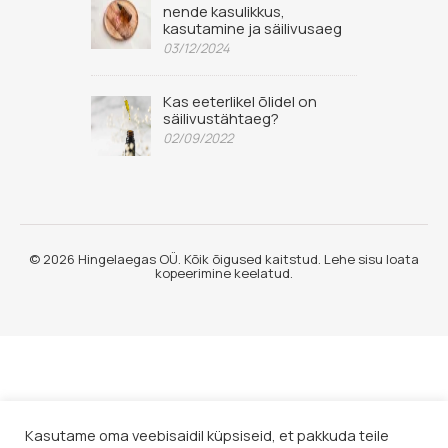
nende kasulikkus,
kasutamine ja säilivusaeg
03/12/2024
Kas eeterlikel õlidel on
säilivustähtaeg?
02/09/2022
© 2026 Hingelaegas OÜ. Kõik õigused kaitstud. Lehe sisu loata
kopeerimine keelatud.
Kasutame oma veebisaidil küpsiseid, et pakkuda teile