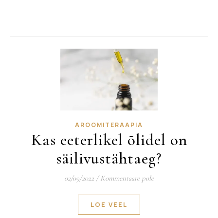
AROOMITERAAPIA
Kas eeterlikel õlidel on
säilivustähtaeg?
02/09/2022
/
Kommentaare pole
LOE VEEL