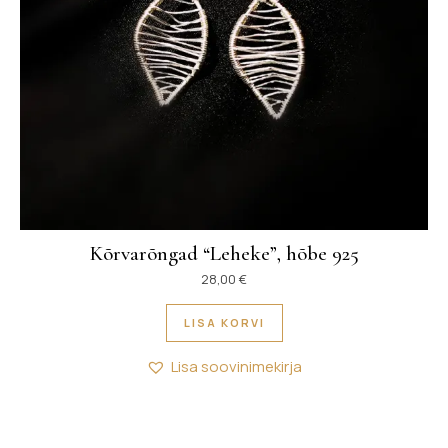
Kõrvarõngad “Leheke”, hõbe 925
28,00
€
LISA KORVI
Lisa soovinimekirja