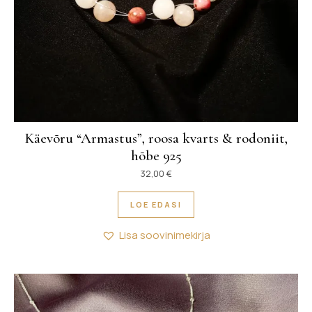
Käevõru “Armastus”, roosa kvarts & rodoniit,
hõbe 925
32,00
€
LOE EDASI
Lisa soovinimekirja