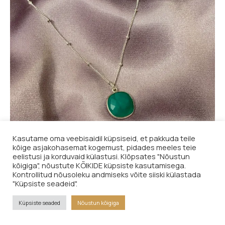
Kasutame oma veebisaidil küpsiseid, et pakkuda teile
kõige asjakohasemat kogemust, pidades meeles teie
eelistusi ja korduvaid külastusi. Klõpsates "Nõustun
kõigiga", nõustute KÕIKIDE küpsiste kasutamisega.
Kontrollitud nõusoleku andmiseks võite siiski külastada
"Küpsiste seadeid".
Ripats, krüsopraas, hõbe 925
36,00
€
Küpsiste seaded
Nõustun kõigiga
LISA KORVI