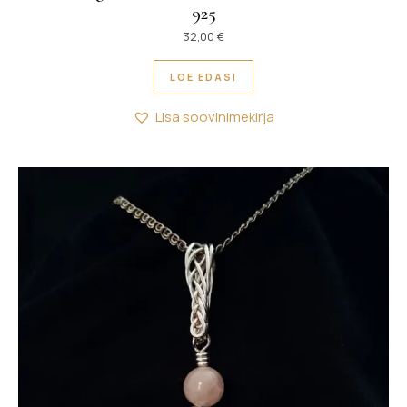
925
32,00
€
LOE EDASI
Lisa soovinimekirja