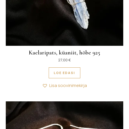
Kaelaripats, küaniit, hõbe 925
27,00
€
LOE EDASI
Lisa soovinimekirja