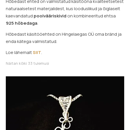
(3)
Hõbedast ehted on valmistatud käsitööna kvaliteetsetest
rodoniit
(1)
naturaalsetest materjalidest, kus looduslikud ja õiglaselt
roosa kvarts
(8)
kaevandatud
poolvääriskivid
on kombineeritud ehtsa
sinine pitsahhaat
(2)
sodaliit
(3)
925 hõbedaga
.
suitsukvarts
(2)
tiigrisilm
(1)
Hõbedast käsitööehted on Hingelaegas OÜ oma bränd ja
enda kätega valmistatud.
Loe lähemalt
SIIT
.
Sorditud uusimate järgi
Näitan kõiki 33 tulemusi