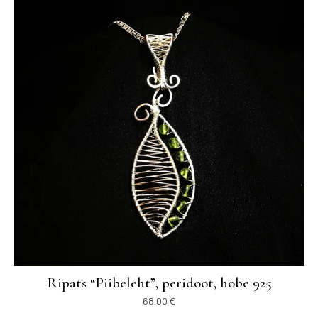
Ripats “Piibeleht”, peridoot, hõbe 925
68,00
€