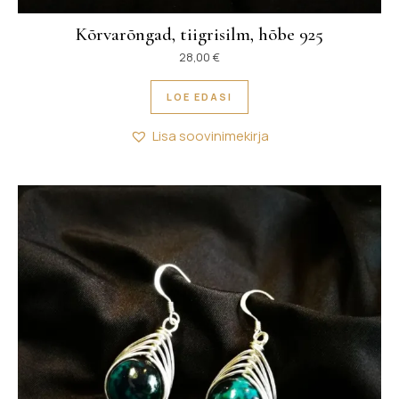
Kõrvarõngad, tiigrisilm, hõbe 925
28,00
€
LOE EDASI
Lisa soovinimekirja