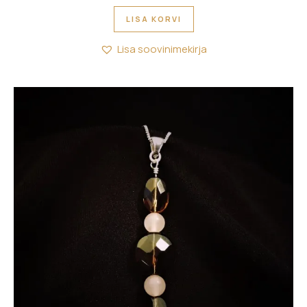
LISA KORVI
Lisa soovinimekirja