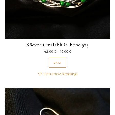
Käevõru, malahhiit, hõbe 925
Hinnavahemik: 42,00 € kuni
42,00
€
–
46,00
€
Sellel tootel on mitu variant
VALI
Lisa soovinimekirja