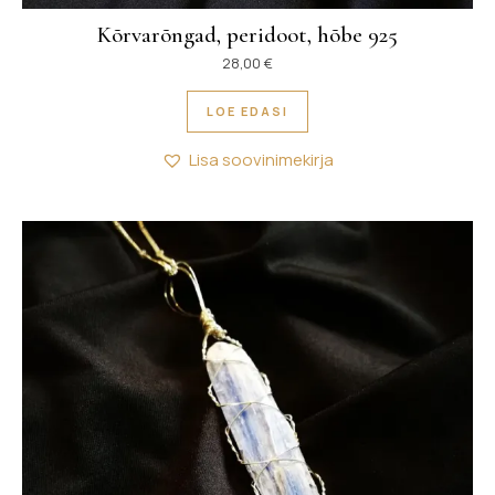
Kõrvarõngad, peridoot, hõbe 925
28,00
€
LOE EDASI
Lisa soovinimekirja