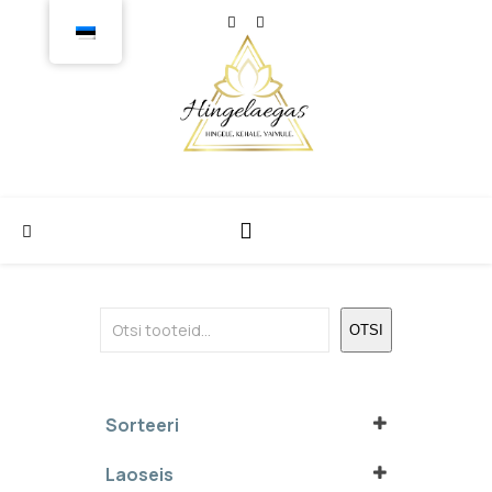
Otsi
OTSI
Sorteeri
Sort Products
Laoseis