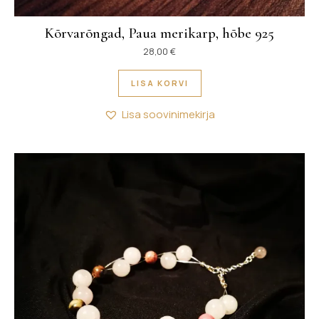
Kõrvarõngad, Paua merikarp, hõbe 925
28,00
€
LISA KORVI
Lisa soovinimekirja