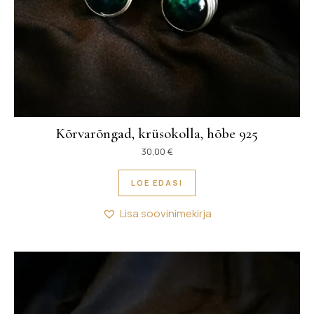
Kõrvarõngad, krüsokolla, hõbe 925
30,00
€
LOE EDASI
Lisa soovinimekirja