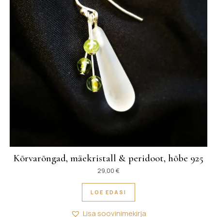
Kõrvarõngad, mäekristall & peridoot, hõbe 925
29,00
€
LOE EDASI
Lisa soovinimekirja