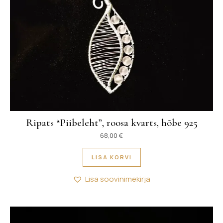
Ripats “Piibeleht”, roosa kvarts, hõbe 925
68,00
€
LISA KORVI
Lisa soovinimekirja