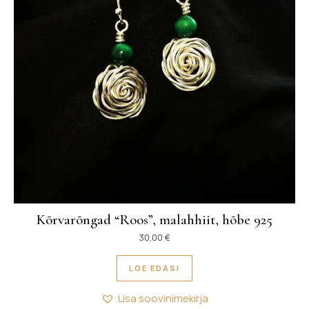
Kõrvarõngad “Roos”, malahhiit, hõbe 925
30,00
€
LOE EDASI
Lisa soovinimekirja