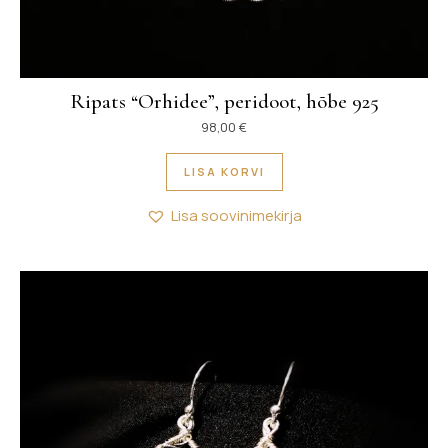
Ripats “Orhidee”, peridoot, hõbe 925
98,00
€
LISA KORVI
Lisa soovinimekirja