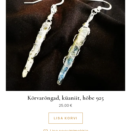
Kõrvarõngad, küaniit, hõbe 925
25,00
€
LISA KORVI
Lisa soovinimekirja