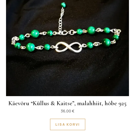
Käevõru “Küllus & Kaitse”, malahhiit, hõbe 925
36,00
€
LISA KORVI