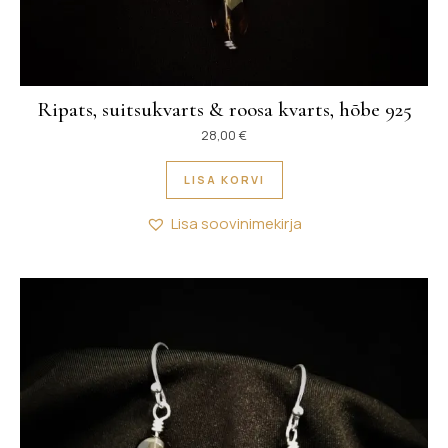
Ripats, suitsukvarts & roosa kvarts, hõbe 925
28,00
€
LISA KORVI
Lisa soovinimekirja