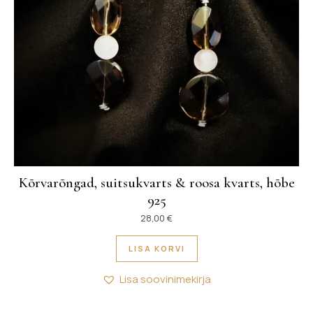
Kõrvarõngad, suitsukvarts & roosa kvarts, hõbe
925
28,00
€
LISA KORVI
Lisa soovinimekirja