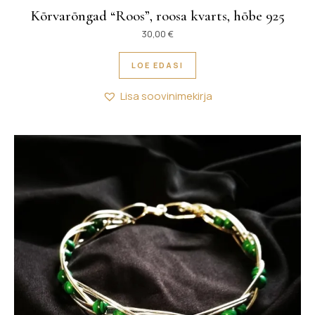
Kõrvarõngad “Roos”, roosa kvarts, hõbe 925
30,00
€
LOE EDASI
Lisa soovinimekirja