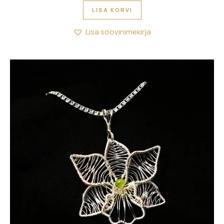
LISA KORVI
Lisa soovinimekirja