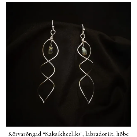
Kõrvarõngad “Kaksikheeliks”, labradoriit, hõbe