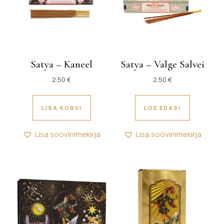
Satya – Kaneel
Satya – Valge Salvei
2,50
€
2,50
€
LISA KORVI
LOE EDASI
Lisa soovinimekirja
Lisa soovinimekirja