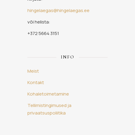
hingelaegas@hingelaegas.ee
või helista:
+372 5664 3151
INFO
Meist
Kontakt
Kohaletoimetamine
Tellimistingimused ja
privaatsuspoliitika