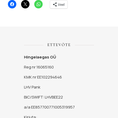
Veel
ETTEVÕTE
Hingelaegas OÜ
Reg nr 16065160
KMK nr EE102294646
LHV Pank
BIC/SWIFT: LHVBEE22
a/a EE857700771005319957
Kirjuta: