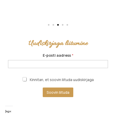
Uudiskirjaga liitumine
E-posti aadress
*
Kinnitan, et soovin liituda uudiskirjaga
Soovin liituda
Jaga: