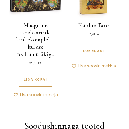
Maagiline
Kuldne Taro
tarokaartide
12,90
€
kinkekomplekt,
kuldse
LOE EDASI
fooliumtrükiga
69,90
€
Lisa soovinimekirja
LISA KORVI
Lisa soovinimekirja
Soodushinnaga tooted