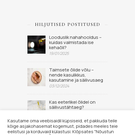
HILJUTISED POSTITUSED
Looduslik nahahooldus –
kuidas valmistada ise
kehaõli?
19/01/2025
Taimsete õlide võlu –
nende kasulikkus,
kasutamine ja säilivusaeg
03/12/2024
Kas eeterlikel õlidel on
säilivustähtaeg?
02/09/2022
Kasutame oma veebisaidil küpsiseid, et pakkuda teile
kõige asjakohasemat kogemust, pidades meeles teie
eelistusi ja korduvaid külastusi. Klõpsates "Nõustun