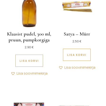
Klaasist pudel, 300 ml,
Satya – Mürr
pruun, pumpkorgiga
2,50
€
2,90
€
LISA KORVI
LISA KORVI
Lisa soovinimekirja
Lisa soovinimekirja