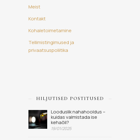
Meist
Kontakt
Kohaletoimetamine
Tellimistingimused ja
privaatsuspoliitika
HILJUTISED POSTITUSED
Looduslik nahahooldus –
kuidas valmistada ise
kehaõli?
19/01/2025