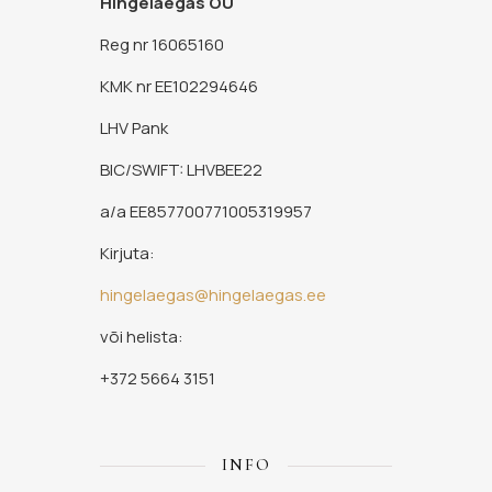
Hingelaegas OÜ
Reg nr 16065160
KMK nr EE102294646
LHV Pank
BIC/SWIFT: LHVBEE22
a/a EE857700771005319957
Kirjuta:
hingelaegas@hingelaegas.ee
või helista:
+372 5664 3151
INFO