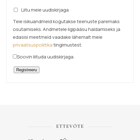
Liitu meie uudiskirjaga
Teie isikuandmeid kogutakse teenuste paremaks
osutamiseks. Andmetele ligipääsu haldamiseks ja
edasisi meetmeid vaadake lähemalt meie
privaatsuspoliitika
tingimustest.
Soovin liituda uudiskirjaga.
Registreeru
ETTEVÕTE