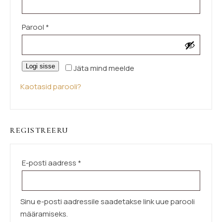
Nõutud
Parool
*
Logi sisse
Jäta mind meelde
Kaotasid parooli?
REGISTREERU
Nõutud
E-posti aadress
*
Sinu e-posti aadressile saadetakse link uue parooli
määramiseks.