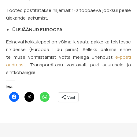
Tooted postitatakse hiljemalt 1-2 tööpäeva jooksul peale
ülekande laekumist.
ÜLEJÄÄNUD EUROOPA
Eelneval kokkuleppel on võimalik saata pakke ka teistesse
riikidesse (Euroopa Liidu piires). Selleks palume enne
tellimuse vormistamist võtta meiega ühendust
e-posti
aadressil
. Transporditasu vastavalt paki suurusele ja
sihtkohariigile.
Jaga:
Veel