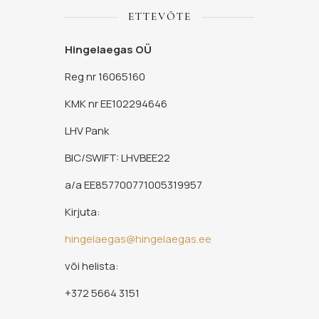
ETTEVÕTE
Hingelaegas OÜ
Reg nr 16065160
KMK nr EE102294646
LHV Pank
BIC/SWIFT: LHVBEE22
a/a EE857700771005319957
Kirjuta:
hingelaegas@hingelaegas.ee
või helista:
+372 5664 3151