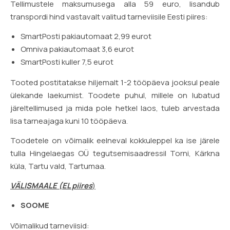
Tellimustele maksumusega alla 59 euro, lisandub
transpordi hind vastavalt valitud tarneviisile Eesti piires:
SmartPosti pakiautomaat 2,99 eurot
Omniva pakiautomaat 3,6 eurot
SmartPosti kuller 7,5 eurot
Tooted postitatakse hiljemalt 1-2 tööpäeva jooksul peale
ülekande laekumist. Toodete puhul, millele on lubatud
järeltellimused ja mida pole hetkel laos, tuleb arvestada
lisa tarneajaga kuni 10 tööpäeva.
Toodetele on võimalik eelneval kokkuleppel ka ise järele
tulla Hingelaegas OÜ tegutsemisaadressil Torni, Kärkna
küla, Tartu vald, Tartumaa.
VÄLISMAALE (EL piires
)
SOOME
Võimalikud tarneviisid: