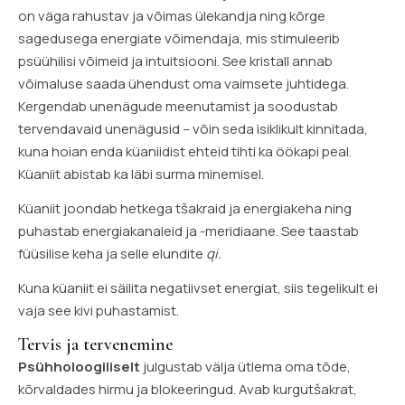
on väga rahustav ja võimas ülekandja ning kõrge
sagedusega energiate võimendaja, mis stimuleerib
psüühilisi võimeid ja intuitsiooni. See kristall annab
võimaluse saada ühendust oma vaimsete juhtidega.
Kergendab unenägude meenutamist ja soodustab
tervendavaid unenägusid – võin seda isiklikult kinnitada,
kuna hoian enda küaniidist ehteid tihti ka öökapi peal.
Küaniit abistab ka läbi surma minemisel.
Küaniit joondab hetkega tšakraid ja energiakeha ning
puhastab energiakanaleid ja -meridiaane. See taastab
füüsilise keha ja selle elundite
qi.
Kuna küaniit ei säilita negatiivset energiat, siis tegelikult ei
vaja see kivi puhastamist.
Tervis ja tervenemine
Psühholoogiliselt
julgustab välja ütlema oma tõde,
kõrvaldades hirmu ja blokeeringud. Avab kurgutšakrat,