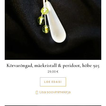
Kõrvarõngad, mäekristall & peridoot, hõbe 925
29,00
€
LOE EDASI
Lisa soovinimekirja