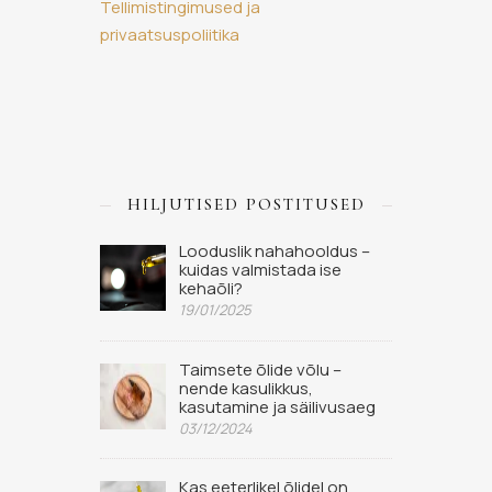
Tellimistingimused ja
privaatsuspoliitika
HILJUTISED POSTITUSED
Looduslik nahahooldus –
kuidas valmistada ise
kehaõli?
19/01/2025
Taimsete õlide võlu –
nende kasulikkus,
kasutamine ja säilivusaeg
03/12/2024
Kas eeterlikel õlidel on