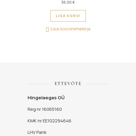
36,00
€
LISA KORVI
Lisa soovinimekirja
ETTEVÕTE
Hingelaegas OÜ
Reg nr 16065160
KMK nr EE102294646
LHV Pank