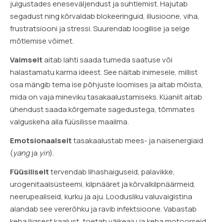
julgustades eneseväljendust ja suhtlemist. Hajutab
segadust ning kõrvaldab blokeeringuid, illusioone, viha,
frustratsiooni ja stressi. Suurendab loogilise ja selge
mõtlemise võimet.
Vaimselt
aitab lahti saada tumeda saatuse või
halastamatu karma ideest. See näitab inimesele, millist
osa mängib tema ise põhjuste loomises ja aitab mõista,
mida on vaja mineviku tasakaalustamiseks. Küaniit aitab
ühendust saada kõrgemate sagedustega, tõmmates
valguskeha alla füüsilisse maailma.
Emotsionaalselt
tasakaalustab mees- ja naisenergiaid
(
yang
ja
yin
).
Füüsiliselt
tervendab lihashaiguseid, palavikke,
urogenitaalsüsteemi, kilpnääret ja kõrvalkilpnäärmeid,
neerupealiseid, kurku ja aju. Loodusliku valuvaigistina
alandab see vererõhku ja ravib infektsioone. Vabastab
keha liigsest kaalust, toetab väikeaju ja keha motoorseid