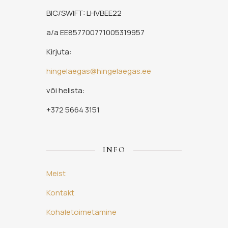
BIC/SWIFT: LHVBEE22
a/a EE857700771005319957
Kirjuta:
hingelaegas@hingelaegas.ee
või helista:
+372 5664 3151
INFO
Meist
Kontakt
Kohaletoimetamine