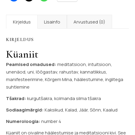
Kirjeldus
Lisainfo
Arvustused (0)
KIRJELDUS
Küaniit
Peamised omadused:
meditatsioon, intuitsioon,
unenäod, uni, lõõgastav, rahustav, kannatlikkus,
manifesteerimine, Kõrgem Mina, häälestumine, inglitega
suhtlemine
Tšakrad:
kurgutšakra, kolmanda silma tšakra
Sodiaagimärgid:
Kaksikud, Kalad, Jäär, Sõnn, Kaalud
Numeroloogia:
number 4
Küaniit on oivaline häälestumise ja meditatsiooni kivi. See