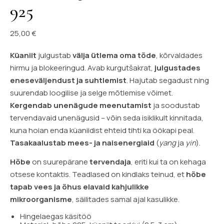
925
25,00
€
Küaniit
julgustab
välja ütlema oma tõde
, kõrvaldades
hirmu ja blokeeringud. Avab kurgutšakrat,
julgustades
eneseväljendust ja suhtlemist
. Hajutab segadust ning
suurendab loogilise ja selge mõtlemise võimet.
Kergendab unenägude meenutamist
ja soodustab
tervendavaid unenägusid – võin seda isiklikult kinnitada,
kuna hoian enda küaniidist ehteid tihti ka öökapi peal.
Tasakaalustab mees- ja naisenergiaid
(
yang
ja
yin
).
Hõbe
on suurepärane
tervendaja
, eriti kui ta on kehaga
otsese kontaktis. Teadlased on kindlaks teinud, et
hõbe
tapab vees ja õhus elavaid kahjulikke
mikroorganisme
, säilitades samal ajal kasulikke.
Hingelaegas käsitöö