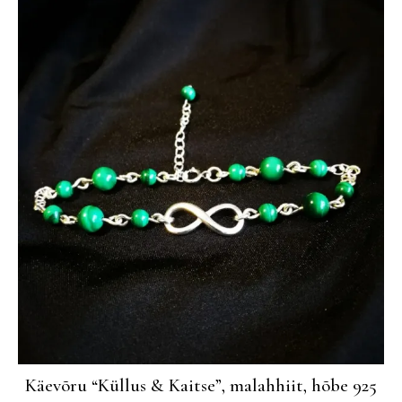
Käevõru “Küllus & Kaitse”, malahhiit, hõbe 925