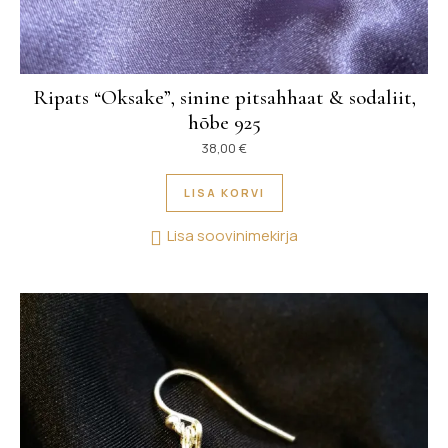
Ripats “Oksake”, sinine pitsahhaat & sodaliit,
hõbe 925
38,00
€
LISA KORVI
Lisa soovinimekirja