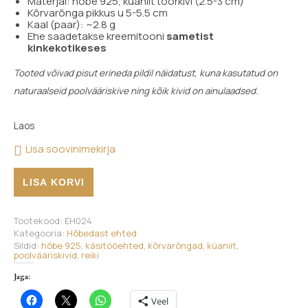
Materjal: hõbe 925, küaniit toorkivi (2.5-3 cm)
Kõrvarõnga pikkus u 5-5.5 cm
Kaal (paar): ~2.8 g
Ehe saadetakse kreemitooni
sametist
kinkekotikeses
Tooted võivad pisut erineda pildil näidatust, kuna kasutatud on
naturaalseid poolvääriskive ning kõik kivid on ainulaadsed.
Laos
Lisa soovinimekirja
Kõrvarõngad, küaniit, hõbe 925 kogus
LISA KORVI
Tootekood:
EH024
Kategooria:
Hõbedast ehted
Sildid:
hõbe 925
,
käsitööehted
,
kõrvarõngad
,
küaniit
,
poolvääriskivid
,
reiki
Jaga:
Veel