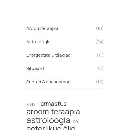
Aroomiteraapia
(10)
Astroloogia
(24)
Energeetika & tšakrad
(11)
Rituaalid
(3)
Suhted & eneseareng
(12)
armastus
ambur
aroomiteraapia
astroloogia
DIY
eeterlikud õlid