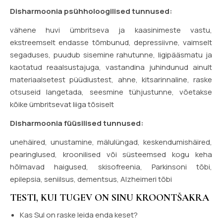
Disharmoonia psühholoogilised tunnused:
vähene huvi ümbritseva ja kaasinimeste vastu,
ekstreemselt endasse tõmbunud, depressiivne, vaimselt
segaduses, puudub sisemine rahutunne, ligipääsmatu ja
kaotatud reaalsustajuga, vastandina juhindunud ainult
materiaalsetest püüdlustest, ahne, kitsarinnaline, raske
otsuseid langetada, seesmine tühjustunne, võetakse
kõike ümbritsevat liiga tõsiselt
Disharmoonia füüsilised tunnused:
unehäired, unustamine, mälulüngad, keskendumishäired,
pearinglused, kroonilised või süsteemsed kogu keha
hõlmavad haigused, skisofreenia, Parkinsoni tõbi,
epilepsia, seniilsus, dementsus, Alzheimeri tõbi
TESTI, KUI TUGEV ON SINU KROONTŠAKRA
Kas Sul on raske leida enda keset?