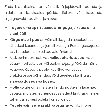
Enda kroontšakrat on võimalik järjepidevalt toetada ja
aidata tal tasakaalus püsida. Selleks võid kasutada
alljärgnevaid soovitusi ja nippe:
Tegele oma spirituaalse arenguga ja kuula oma
sisehäält.
Kõrge mäe tipus
on võimalik kogeda absoluutset
lähedust kosmose ja jumalikkusega. Eemal igasugusest
tsivilisatsioonist oled taevale lähemal.
Aktiveerimiseks sobivad
vaikuseharjutused
, nagu
sügav meditatsioon või tšakra-
qigong
. Pöördu mõne
kogenud õpetaja poole, kes Sind nendesse
praktikatesse pühendab. Võid tegeleda ka lihtsalt
sisevaatlusega vaikuses
.
Mõtle kõigile oma maistele kiindumustele ja lase nad
vabaks, mõistes, et nendest asjadest lahti laskmine ei
tähenda, et neid poleks kunagi olnud.
Tegele vaimsete praktikatega
ja/või liitu mõne