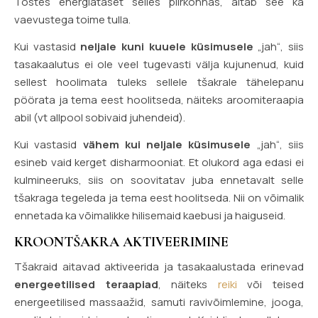
Tõstes energiataset selles piirkonnas, aitab see ka
vaevustega toime tulla.
Kui vastasid
neljale kuni kuuele küsimusele
„jah“, siis
tasakaalutus ei ole veel tugevasti välja kujunenud, kuid
sellest hoolimata tuleks sellele tšakrale tähelepanu
pöörata ja tema eest hoolitseda, näiteks aroomiteraapia
abil (vt allpool sobivaid juhendeid).
Kui vastasid
vähem kui neljale küsimusele
„jah“, siis
esineb vaid kerget disharmooniat. Et olukord aga edasi ei
kulmineeruks, siis on soovitatav juba ennetavalt selle
tšakraga tegeleda ja tema eest hoolitseda. Nii on võimalik
ennetada ka võimalikke hilisemaid kaebusi ja haiguseid.
KROONTŠAKRA AKTIVEERIMINE
Tšakraid aitavad aktiveerida ja tasakaalustada erinevad
energeetilised teraapiad
, näiteks
reiki
või teised
energeetilised massaažid, samuti ravivõimlemine, jooga,