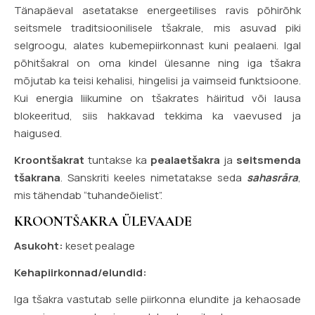
Tänapäeval asetatakse energeetilises ravis põhirõhk
seitsmele traditsioonilisele tšakrale, mis asuvad piki
selgroogu, alates kubemepiirkonnast kuni pealaeni. Igal
põhitšakral on oma kindel ülesanne ning iga tšakra
mõjutab ka teisi kehalisi, hingelisi ja vaimseid funktsioone.
Kui energia liikumine on tšakrates häiritud või lausa
blokeeritud, siis hakkavad tekkima ka vaevused ja
haigused.
Kroontšakrat
tuntakse ka
pealaetšakra
ja
seitsmenda
tšakrana
. Sanskriti keeles nimetatakse seda
sahasrāra
,
mis tähendab “tuhandeõielist”.
KROONTŠAKRA ÜLEVAADE
Asukoht:
keset pealage
Kehapiirkonnad/elundid:
Iga tšakra vastutab selle piirkonna elundite ja kehaosade