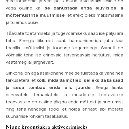
meditatsioonid ja veel palju muud. Kuid lisaks sellele on
väga oluline ka
ise panustada enda eluviiside ja
mõttemustrite muutmisse
, et efekt oleks maksimaalne
ja tulemus püsiv.
Tšakrate toetamiseks ja tugevdamiseks saab ise palju ära
teha. Energia liikumist saab harmoniseerida juba läbi
teadliku mõtteviisi ja looduse kogemisega. Samuti on
võimalik teha ise erinevaid tervendavaid harjutusi, mida
vaatamegi alljärgnevalt.
Siinkohal on aga asjakohane meelde tuletada ka vana hea
tarkusetera, et
kõik, mida Sa mõtled, selleks Sa ka saad
ja seda tõmbad enda ellu juurde
. Seega lisaks
erinevatele teraapiatele ja muudetele toetavatele
tegevustele on oluline jälgida enda mõtteid ja suhtumist
ning teha nendega tööd, et hoida ennast läbi mõtete
suunamise rohkem tasakaalus.
Nippe kroontšakra aktiveerimiseks