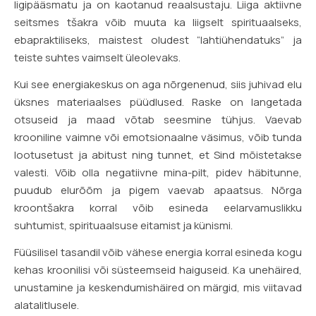
ligipääsmatu ja on kaotanud reaalsustaju. Liiga aktiivne
seitsmes tšakra võib muuta ka liigselt spirituaalseks,
ebapraktiliseks, maistest oludest “lahtiühendatuks” ja
teiste suhtes vaimselt üleolevaks.
Kui see energiakeskus on aga nõrgenenud, siis juhivad elu
üksnes materiaalses püüdlused. Raske on langetada
otsuseid ja maad võtab seesmine tühjus. Vaevab
krooniline vaimne või emotsionaalne väsimus, võib tunda
lootusetust ja abitust ning tunnet, et Sind mõistetakse
valesti. Võib olla negatiivne mina-pilt, pidev häbitunne,
puudub elurõõm ja pigem vaevab apaatsus. Nõrga
kroontšakra korral võib esineda eelarvamuslikku
suhtumist, spirituaalsuse eitamist ja künismi.
Füüsilisel tasandil võib vähese energia korral esineda kogu
kehas kroonilisi või süsteemseid haiguseid. Ka unehäired,
unustamine ja keskendumishäired on märgid, mis viitavad
alatalitlusele.