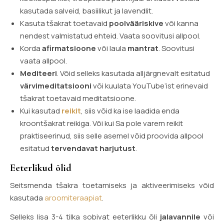
kasutada salveid, basiilikut ja lavendlit.
Kasuta tšakrat toetavaid
poolvääriskive
või kanna
nendest valmistatud ehteid. Vaata soovitusi allpool.
Korda
afirmatsioone
või laula
mantrat
. Soovitusi
vaata allpool.
Mediteeri
. Võid selleks kasutada alljärgnevalt esitatud
värvimeditatsiooni
või kuulata YouTube’ist erinevaid
tšakrat toetavaid meditatsioone.
Kui kasutad
reikit
, siis võid ka ise laadida enda
kroontšakrat reikiga. Või kui Sa pole varem reikit
praktiseerinud, siis selle asemel võid proovida allpool
esitatud
tervendavat harjutust
.
Eeterlikud õlid
Seitsmenda tšakra toetamiseks ja aktiveerimiseks võid
kasutada
aroomiteraapiat
.
Selleks lisa 3-4 tilka sobivat eeterlikku õli
jalavannile
või