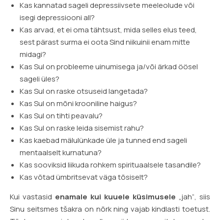
Kas kannatad sageli depressiivsete meeleolude või
isegi depressiooni all?
Kas arvad, et ei oma tähtsust, mida selles elus teed,
sest pärast surma ei oota Sind niikuinii enam mitte
midagi?
Kas Sul on probleeme uinumisega ja/või ärkad öösel
sageli üles?
Kas Sul on raske otsuseid langetada?
Kas Sul on mõni krooniline haigus?
Kas Sul on tihti peavalu?
Kas Sul on raske leida sisemist rahu?
Kas kaebad mälulünkade üle ja tunned end sageli
mentaalselt kurnatuna?
Kas sooviksid liikuda rohkem spirituaalsele tasandile?
Kas võtad ümbritsevat väga tõsiselt?
Kui vastasid
enamale kui kuuele küsimusele
„jah“, siis
Sinu seitsmes tšakra on nõrk ning vajab kindlasti toetust.