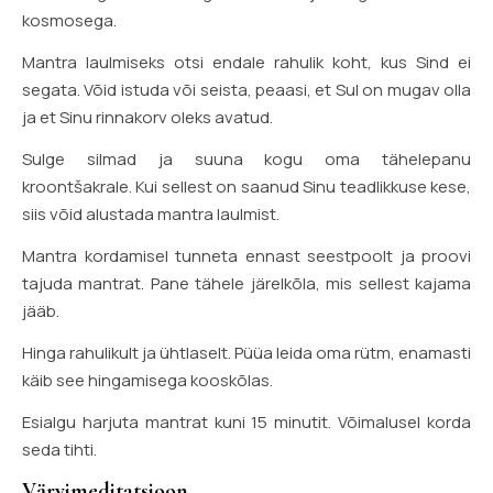
kosmosega.
Mantra laulmiseks otsi endale rahulik koht, kus Sind ei
segata. Võid istuda või seista, peaasi, et Sul on mugav olla
ja et Sinu rinnakorv oleks avatud.
Sulge silmad ja suuna kogu oma tähelepanu
kroontšakrale. Kui sellest on saanud Sinu teadlikkuse kese,
siis võid alustada mantra laulmist.
Mantra kordamisel tunneta ennast seestpoolt ja proovi
tajuda mantrat. Pane tähele järelkõla, mis sellest kajama
jääb.
Hinga rahulikult ja ühtlaselt. Püüa leida oma rütm, enamasti
käib see hingamisega kooskõlas.
Esialgu harjuta mantrat kuni 15 minutit. Võimalusel korda
seda tihti.
Värvimeditatsioon