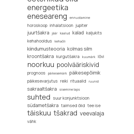
energeetika
eneseareng
ennustamine
horoskoop
inhalatsioon
jupiter
juurtšakra
kalad
kaljukits
jäär
kaalud
kehahooldus
kehaõli
kiindumusteooria
kolmas silm
kroontšakra
kurgutšakra
lõvi
kuumärk
noorkuu
poolvääriskivid
päikesepõimik
prognoos
päikesemärk
päikesevarjutus
reiki
rituaalid
ruunid
sakraaltšakra
sisemine laps
suhted
suur konjunktsioon
südametšakra
taimsed õlid
tee ise
täiskuu
tšakrad
veevalaja
vähk