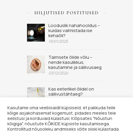
HILJUTISED POSTITUSED
Looduslik nahahooldus –
kuidas valmistada ise
kehaõli?
19/01/2025
Taimsete õlide võlu –
nende kasulikkus,
kasutamine ja säilivusaeg
03/12/2024
Kas eeterlikel õlidel on
säilivustähtaeg?
02/09/2022
Kasutame oma veebisaidil küpsiseid, et pakkuda teile
kõige asjakohasemat kogemust, pidades meeles teie
eelistusi ja korduvaid külastusi. Klõpsates "Nõustun
kõigiga", nõustute KÕIKIDE küpsiste kasutamisega.
Kontrollitud nõusoleku andmiseks võite siiski külastada