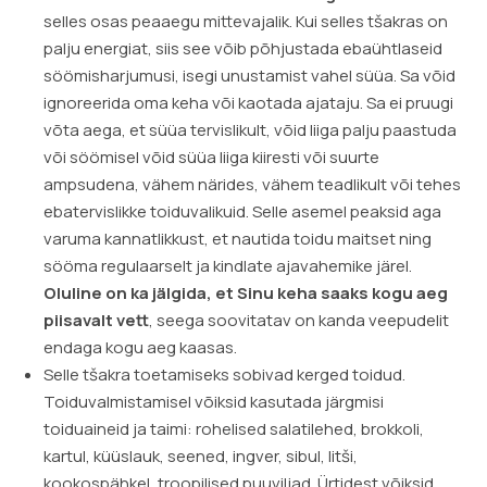
selles osas peaaegu mittevajalik. Kui selles tšakras on
palju energiat, siis see võib põhjustada ebaühtlaseid
söömisharjumusi, isegi unustamist vahel süüa. Sa võid
ignoreerida oma keha või kaotada ajataju. Sa ei pruugi
võta aega, et süüa tervislikult, võid liiga palju paastuda
või söömisel võid süüa liiga kiiresti või suurte
ampsudena, vähem närides, vähem teadlikult või tehes
ebatervislikke toiduvalikuid. Selle asemel peaksid aga
varuma kannatlikkust, et nautida toidu maitset ning
sööma regulaarselt ja kindlate ajavahemike järel.
Oluline on ka jälgida, et Sinu keha saaks kogu aeg
piisavalt vett
, seega soovitatav on kanda veepudelit
endaga kogu aeg kaasas.
Selle tšakra toetamiseks sobivad kerged toidud.
Toiduvalmistamisel võiksid kasutada järgmisi
toiduaineid ja taimi: rohelised salatilehed, brokkoli,
kartul, küüslauk, seened, ingver, sibul, litši,
kookospähkel, troopilised puuviljad. Ürtidest võiksid