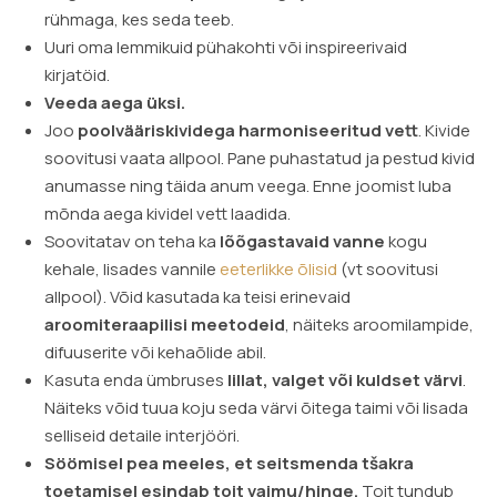
rühmaga, kes seda teeb.
Uuri oma lemmikuid pühakohti või inspireerivaid
kirjatöid.
Veeda aega üksi.
Joo
poolvääriskividega harmoniseeritud vett
. Kivide
soovitusi vaata allpool. Pane puhastatud ja pestud kivid
anumasse ning täida anum veega. Enne joomist luba
mõnda aega kividel vett laadida.
Soovitatav on teha ka
lõõgastavaid vanne
kogu
kehale, lisades vannile
eeterlikke õlisid
(vt soovitusi
allpool). Võid kasutada ka teisi erinevaid
aroomiteraapilisi meetodeid
, näiteks aroomilampide,
difuuserite või kehaõlide abil.
Kasuta enda ümbruses
lillat, valget või kuldset värvi
.
Näiteks võid tuua koju seda värvi õitega taimi või lisada
selliseid detaile interjööri.
Söömisel pea meeles, et seitsmenda tšakra
toetamisel esindab toit vaimu/hinge.
Toit tundub