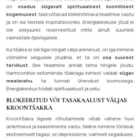
on
osadus sügavalt spirituaalsest kosmilisest
kogemusest
. Nad võtavad kõikehõlmava teadmise vastu
ja on ise teistele inspiratsiooniks. Energiakeskuse jõud ei
ole seejuures reserveeritud mitte ainult suurtele
vaimsetele õpetajatele.
Kui tšakra ei ole liiga nõrgalt välja arenenud, on iga inimene
võimeline selgusele jõudma, et ta on
osa suurest
tervikust
. See teadmine annab tema hingele jõudu.
Harmoonilise seitsmenda tšakraga inimest valdab
sügav
meelerahu
, ta tunneb ühendust kosmosega.
Energiakeskus toidab spirituaalsust ja usku.
BLOKEERITUD VÕI TASAKAALUST VÄLJAS
KROONTŠAKRA
Kroontšakra liigsele rõhutamisele viitab vähene huvi
ümbritseva ja kaasinimeste vastu. Selline inimene tõmbub
ekstreemselt tagasi, on depressiivne, vaimselt segaduses,