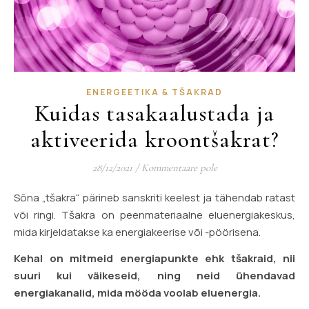
ENERGEETIKA & TŠAKRAD
Kuidas tasakaalustada ja
aktiveerida kroontšakrat?
28/12/2021
/
Kommentaare pole
Sõna „tšakra“ pärineb sanskriti keelest ja tähendab ratast
või ringi. Tšakra on peenmateriaalne eluenergiakeskus,
mida kirjeldatakse ka energiakeerise või -pöörisena.
Kehal on mitmeid energiapunkte ehk tšakraid, nii
suuri kui väikeseid, ning neid ühendavad
energiakanalid, mida mööda voolab eluenergia.