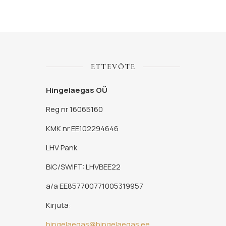
ETTEVÕTE
Hingelaegas OÜ
Reg nr 16065160
KMK nr EE102294646
LHV Pank
BIC/SWIFT: LHVBEE22
a/a EE857700771005319957
Kirjuta:
hingelaegas@hingelaegas.ee