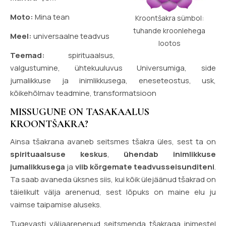
Moto:
Mina tean
Kroontšakra sümbol:
tuhande kroonlehega
Meel:
universaalne teadvus
lootos
Teemad:
spirituaalsus,
valgustumine, ühtekuuluvus Universumiga, side
jumalikkuse ja inimlikkusega, eneseteostus, usk,
kõikehõlmav teadmine, transformatsioon
MISSUGUNE ON TASAKAALUS
KROONTŠAKRA?
Ainsa tšakrana avaneb seitsmes tšakra üles, sest ta on
spirituaalsuse keskus
,
ühendab inimlikkuse
jumalikkusega
ja
viib kõrgemate teadvusseisunditeni
.
Ta saab avaneda üksnes siis, kui kõik ülejäänud tšakrad on
täielikult välja arenenud, sest lõpuks on maine elu ju
vaimse taipamise aluseks.
Tugevasti väljaarenenud seitsmenda tšakraga inimestel