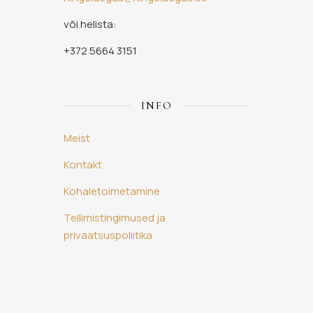
või helista:
+372 5664 3151
INFO
Meist
Kontakt
Kohaletoimetamine
Tellimistingimused ja
privaatsuspoliitika