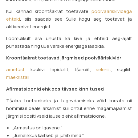
Kui kannad kroontšakrat toetavate
poolvääriskividega
ehteid
, siis saadab see Sulle kogu aeg toetavat ja
aktiveerivat energiat.
Loomulikult ära unusta ka kive ja ehteid aeg-ajalt
puhastada ning uue värske energiaga laadida.
Kroontšakrat toetavad järgmised poolvääriskivid:
ametüst
, kuukivi, lepidoliit, tšaroiit,
seleniit
, sugiliit,
mäekristall
Afirmatsioonid ehk positiivsed kinnitused
Tšakra toetamiseks ja tugevdamiseks võid korrata nii
hommikul peale ärkamist kui õhtul enne magamajäämist
järgmisi positiivseid lauseid ehk afirmatsioone:
„Armastus on igavene.“
„Jumalikkus kaitseb ja juhib mind.“