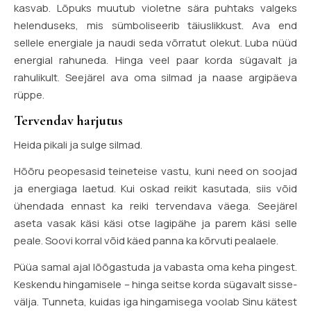
kasvab. Lõpuks muutub violetne sära puhtaks valgeks
helenduseks, mis sümboliseerib täiuslikkust. Ava end
sellele energiale ja naudi seda võrratut olekut. Luba nüüd
energial rahuneda. Hinga veel paar korda sügavalt ja
rahulikult. Seejärel ava oma silmad ja naase argipäeva
rüppe.
Tervendav harjutus
Heida pikali ja sulge silmad.
Hõõru peopesasid teineteise vastu, kuni need on soojad
ja energiaga laetud. Kui oskad reikit kasutada, siis võid
ühendada ennast ka reiki tervendava väega. Seejärel
aseta vasak käsi käsi otse lagipähe ja parem käsi selle
peale. Soovi korral võid käed panna ka kõrvuti pealaele.
Püüa samal ajal lõõgastuda ja vabasta oma keha pingest.
Keskendu hingamisele – hinga seitse korda sügavalt sisse-
välja. Tunneta, kuidas iga hingamisega voolab Sinu kätest