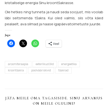
kristallselge energia Sinu kroontšakrasse.
Ole hetkes ning tunneta ja naudi seda soojust, mis voolab
läbi seitsmenda tšakra. Kui oled valmis, siis võta käed
pealaelt, ava silmad ja naase igapäevatoimetuste juurde.
Jaga:
Veel
aroomiteraapia
eeterlikud õlid
energeetika
kroontšakra
poolvääriskivid
tšakrad
JÄTA MEILE OMA TAGASISIDE. SINU ARVAMUS
ON MEILE OLULINE!