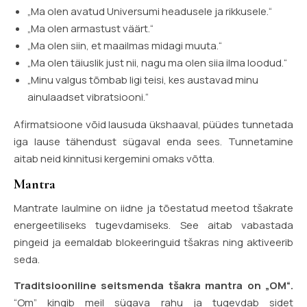
„Ma olen avatud Universumi headusele ja rikkusele.“
„Ma olen armastust väärt.“
„Ma olen siin, et maailmas midagi muuta.“
„Ma olen täiuslik just nii, nagu ma olen siia ilma loodud.“
„Minu valgus tõmbab ligi teisi, kes austavad minu
ainulaadset vibratsiooni.“
Afirmatsioone võid lausuda ükshaaval, püüdes tunnetada
iga lause tähendust sügaval enda sees. Tunnetamine
aitab neid kinnitusi kergemini omaks võtta.
Mantra
Mantrate laulmine on iidne ja tõestatud meetod tšakrate
energeetiliseks tugevdamiseks. See aitab vabastada
pingeid ja eemaldab blokeeringuid tšakras ning aktiveerib
seda.
Traditsiooniline seitsmenda tšakra mantra on „OM“.
“Om” kingib meil sügava rahu ja tugevdab sidet