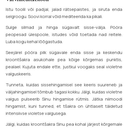
Istu toolil või padjal, jalad rätsepaistes, ja siruta enda
selgroogu. Soovi korral võid mediteerida ka pikali.
Sulge silmad ja hinga sügavalt sisse-välja. Pööra
peopesad ülespoole, istudes võid toetada nad reitele.
Luba kogu kehal lõõgastuda.
Seejärel pööra pilk sügavale enda sisse ja keskendu
kroontšakra asukohale pea kõige kõrgemas punktis,
pealael. Kujuta endale ette, justkui voogaks seal violetne
valguskeeris.
Tunneta, kuidas sissehingamisel see keeris suureneb ja
väljahingamisel tõmbub tagasi kokku. Jälgi, kuidas violetne
valgus pulseerib Sinu hingamise rütmis. Jätka niimoodi
hingamist, kuni tunned, et tšakra on ühtlaselt täidetud
intensiivse violetse valgusega.
Jälgi, kuidas kroontšakra Sinu pea kohal järjest kõrgemale