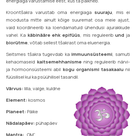
energiaga varustamise eest, kus ta paikneb.
Kroontšakra varustab oma energiaga
suuraju
, mis ei
moodusta mitte ainult kõige suuremat osa meie ajust,
vaid koordineerib ka loendamatuid ühendusi ajurakkude
vahel. Ka
käbinääre ehk epifüüs
, mis reguleerib
und
ja
biorütme
, võtab sellest tšakrast oma eluenergia.
Seitsmes tšakra tugevdab ka
immuunsüsteemi
, samuti
kehaomaseid
kaitsemehhanisme
ning reguleerib närvi-
ja hormoonsüsteemi abil
kogu organismi tasakaalu
nii
füüsilisel kui ka psüühilisel tasandil.
Värvus:
lilla, valge, kuldne
Element:
kosmos
Planeet:
Päike
Nädalapäev:
pühapäev
Mantra:
„OM“