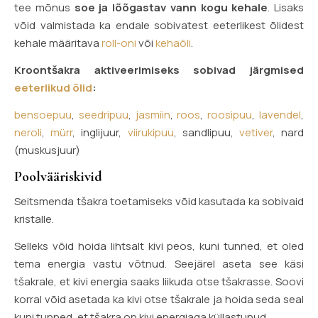
tee mõnus
soe ja lõõgastav vann kogu kehale
. Lisaks
võid valmistada ka endale sobivatest eeterlikest õlidest
kehale määritava
roll-oni
või
kehaõli
.
Kroontšakra aktiveerimiseks sobivad järgmised
eeterlikud õlid
:
bensoepuu
,
seedripuu
,
jasmiin
,
roos
,
roosipuu
,
lavendel
,
neroli
,
mürr
, inglijuur,
viirukipuu
, sandlipuu,
vetiver
, nard
(muskusjuur)
Poolvääriskivid
Seitsmenda tšakra toetamiseks võid kasutada ka sobivaid
kristalle.
Selleks võid hoida lihtsalt kivi peos, kuni tunned, et oled
tema energia vastu võtnud. Seejärel aseta see käsi
tšakrale, et kivi energia saaks liikuda otse tšakrasse. Soovi
korral võid asetada ka kivi otse tšakrale ja hoida seda seal
kuni tunned, et tšakra on kivi energiaga küllastunud.