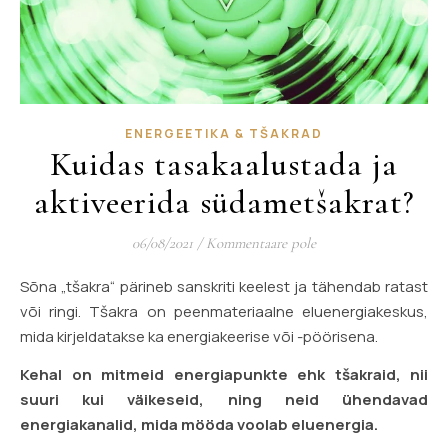
ENERGEETIKA & TŠAKRAD
Kuidas tasakaalustada ja
aktiveerida südametšakrat?
06/08/2021
/
Kommentaare pole
Sõna „tšakra“ pärineb sanskriti keelest ja tähendab ratast
või ringi. Tšakra on peenmateriaalne eluenergiakeskus,
mida kirjeldatakse ka energiakeerise või -pöörisena.
Kehal on mitmeid energiapunkte ehk tšakraid, nii
suuri kui väikeseid, ning neid ühendavad
energiakanalid, mida mööda voolab eluenergia.