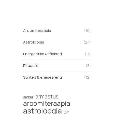
Aroomiteraapia
(10)
Astroloogia
(24)
Energeetika & tšakrad
(11)
Rituaalid
(3)
Suhted & eneseareng
(12)
armastus
ambur
aroomiteraapia
astroloogia
DIY