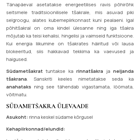
Tänapäeval asetatakse energeetilises ravis põhirõhk
seitsmele traditsioonilisele tšakrale, mis asuvad piki
selgroogu, alates kubemepiirkonnast kuni pealaeni. Igal
põhitšakral on oma kindel ülesanne ning iga tšakra
mõjutab ka teisi kehalisi, hingelisi ja vaimseid funktsioone.
Kui energia liikumine on tšakrates häiritud või lausa
blokeeritud, siis hakkavad tekkima ka vaevused ja
haigused.
Südametšakrat
tuntakse ka
rinnatšakra
ja
neljanda
tšakrana
. Sanskriti keeles nimetatakse seda ka
anahataks
ning see tähendab vigastamata, löömata,
võitmatu.
SÜDAMETŠAKRA ÜLEVAADE
Asukoht:
rinna keskel südame kõrgusel
Kehapiirkonnad/elundid: