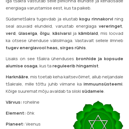
Iga tšakra vastutab selle piirkonna elundite ja kehaosade
energiaga varustamise eest, kus ta paikeb.
Südametšakra tugevdab ja elustab
kogu rinnakorvi
ning
seal asuvaid elundeid, varustab energiaga
vereringet
,
verd
,
ülaselga
,
õlgu
,
käsivarsi
ja
kämblaid
, mis loovad
ka otsese ühenduse välisilmaga. Vastavalt sellele ilmneb
tugev energiavool heas, sirges rühis
.
Lisaks on see tšakra ühenduses
bronhide ja kopsude
alumise osaga
, kus ta
reguleerib hingamist
.
Harknääre
, mis toetab keha kaitsevõimet, allub neljandale
tšakrale, mille tõttu juhib viimane ka
immuunsüsteemi
.
Kõige suuremat mõju avaldab ta siiski
südamele
.
Värvus:
roheline
Element:
õhk
Planeet:
Veenus