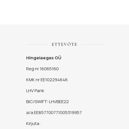
ETTEVÕTE
Hingelaegas OÜ
Reg nr 16065160
KMK nr EE102294646
LHV Pank
BIC/SWIFT: LHVBEE22
a/a EE857700771005319957
Kirjuta: