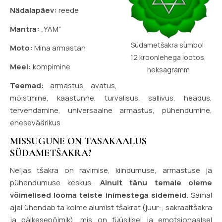
Nädalapäev:
reede
Mantra:
„YAM“
Südametšakra sümbol:
Moto:
Mina armastan
12 kroonlehega lootos,
Meel:
kompimine
heksagramm
Teemad:
armastus, avatus,
mõistmine, kaastunne, turvalisus, sallivus, headus,
tervendamine, universaalne armastus, pühendumine,
eneseväärikus
MISSUGUNE ON TASAKAALUS
SÜDAMETŠAKRA?
Neljas tšakra on ravimise, kiindumuse, armastuse ja
pühendumuse keskus.
Ainult tänu temale oleme
võimelised looma teiste inimestega sidemeid.
Samal
ajal ühendab ta kolme alumist tšakrat (juur-, sakraaltšakra
ja päikesepõimik), mis on füüsilisel ja emotsionaalsel