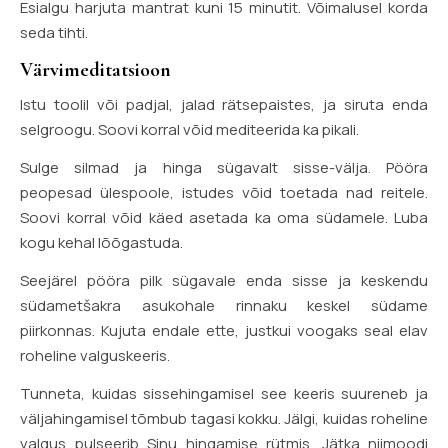
Esialgu harjuta mantrat kuni 15 minutit. Võimalusel korda
seda tihti.
Värvimeditatsioon
Istu toolil või padjal, jalad rätsepaistes, ja siruta enda
selgroogu. Soovi korral võid mediteerida ka pikali.
Sulge silmad ja hinga sügavalt sisse-välja. Pööra
peopesad ülespoole, istudes võid toetada nad reitele.
Soovi korral võid käed asetada ka oma südamele. Luba
kogu kehal lõõgastuda.
Seejärel pööra pilk sügavale enda sisse ja keskendu
südametšakra asukohale rinnaku keskel südame
piirkonnas. Kujuta endale ette, justkui voogaks seal elav
roheline valguskeeris.
Tunneta, kuidas sissehingamisel see keeris suureneb ja
väljahingamisel tõmbub tagasi kokku. Jälgi, kuidas roheline
valgus pulseerib Sinu hingamise rütmis. Jätka niimoodi