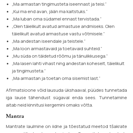
„Ma armastan tingimusteta iseennast ja teisi.“
„Kui ma end avan, jään ma kaitstuks.“
„Ma luban oma südamel ennast tervistada.“
„Olen täielikult avatud armastuse andmiseks. Olen
täielikult avatud armastuse vastu võtmisele.“
„Ma andestan iseendale ja teistele.“
„Ma loon armastavaid ja toetavaid suhteid.“
„Mu süda on täidetud rõõmu ja tänulikkusega.“
„Ma lasen lahti vihast ning andestan koheselt, täielikult
ja tingimusteta.“
„Ma armastan ja toetan oma sisemist last.“
Afirmatsioone võid lausuda ükshaaval, püüdes tunnetada
iga lause tähendust sügaval enda sees. Tunnetamine
aitab neid kinnitusi kergemini omaks võtta.
Mantra
Mantrate laulmine on iidne ja tõestatud meetod tšakrate