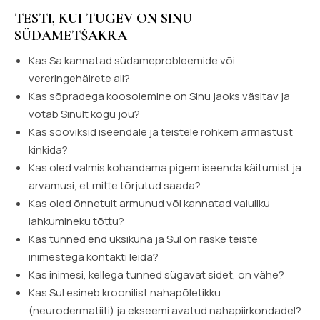
TESTI, KUI TUGEV ON SINU
SÜDAMETŠAKRA
Kas Sa kannatad südameprobleemide või
vereringehäirete all?
Kas sõpradega koosolemine on Sinu jaoks väsitav ja
võtab Sinult kogu jõu?
Kas sooviksid iseendale ja teistele rohkem armastust
kinkida?
Kas oled valmis kohandama pigem iseenda käitumist ja
arvamusi, et mitte tõrjutud saada?
Kas oled õnnetult armunud või kannatad valuliku
lahkumineku tõttu?
Kas tunned end üksikuna ja Sul on raske teiste
inimestega kontakti leida?
Kas inimesi, kellega tunned sügavat sidet, on vähe?
Kas Sul esineb kroonilist nahapõletikku
(neurodermatiiti) ja ekseemi avatud nahapiirkondadel?