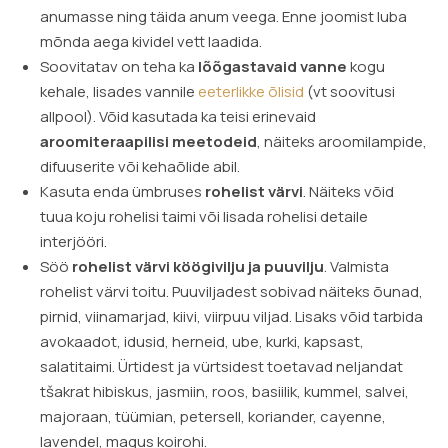
anumasse ning täida anum veega. Enne joomist luba
mõnda aega kividel vett laadida.
Soovitatav on teha ka
lõõgastavaid vanne
kogu
kehale, lisades vannile
eeterlikke õlisid
(vt soovitusi
allpool). Võid kasutada ka teisi erinevaid
aroomiteraapilisi meetodeid
, näiteks aroomilampide,
difuuserite või kehaõlide abil.
Kasuta enda ümbruses
rohelist värvi
. Näiteks võid
tuua koju rohelisi taimi või lisada rohelisi detaile
interjööri.
Söö
rohelist värvi köögivilju ja puuvilju
. Valmista
rohelist värvi toitu. Puuviljadest sobivad näiteks õunad,
pirnid, viinamarjad, kiivi, viirpuu viljad. Lisaks võid tarbida
avokaadot, idusid, herneid, ube, kurki, kapsast,
salatitaimi. Ürtidest ja vürtsidest toetavad neljandat
tšakrat hibiskus, jasmiin, roos, basiilik, kummel, salvei,
majoraan, tüümian, petersell, koriander, cayenne,
lavendel, magus koirohi.