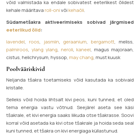
võid valmistada ka endale sobivatest eeterlikest õlidest
kehale määritava
roll-oni
või
kehaõli
.
Südametšakra aktiveerimiseks sobivad järgmised
eeterlikud õlid
:
lavendel
,
roos
,
jasmiin
,
geraanium
,
bergamott
, meliss,
palmiroos
,
ylang ylang
,
neroli
,
kaneel
, magus majoraan,
cistus, helichrysum, hyssop,
may chang
, must kuusk
Poolvääriskivid
Neljanda tšakra toetamiseks võid kasutada ka sobivaid
kristalle.
Selleks võid hoida lihtsalt kivi peos, kuni tunned, et oled
tema energia vastu võtnud. Seejärel aseta see käsi
tšakrale, et kivi energia saaks liikuda otse tšakrasse. Soovi
korral võid asetada ka kivi otse tšakrale ja hoida seda seal
kuni tunned, et tšakra on kivi energiaga küllastunud.