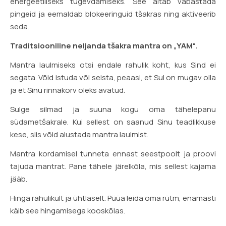
energeetiliseks tugevdamiseks. See aitab vabastada
pingeid ja eemaldab blokeeringuid tšakras ning aktiveerib
seda.
Traditsiooniline neljanda tšakra mantra on „YAM“.
Mantra laulmiseks otsi endale rahulik koht, kus Sind ei
segata. Võid istuda või seista, peaasi, et Sul on mugav olla
ja et Sinu rinnakorv oleks avatud.
Sulge silmad ja suuna kogu oma tähelepanu
südametšakrale. Kui sellest on saanud Sinu teadlikkuse
kese, siis võid alustada mantra laulmist.
Mantra kordamisel tunneta ennast seestpoolt ja proovi
tajuda mantrat. Pane tähele järelkõla, mis sellest kajama
jääb.
Hinga rahulikult ja ühtlaselt. Püüa leida oma rütm, enamasti
käib see hingamisega kooskõlas.