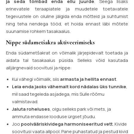
ja seda tõmbad enda ellu juurde
. Seega lisaks
erinevatele teraapiatele ja muudetele toetavatele
tegevustele on oluline jälgida enda mõtteid ja suhtumist
ning teha nendega tööd, et hoida ennast läbi mõtete
suunamise rohkem tasakaalus.
Nippe südametšakra aktiveerimiseks
Enda südametšakrat on võimalik järjepidevalt toetada ja
aidata tal tasakaalus püsida. Selleks võid kasutada
alljärgnevaid soovitusi ja nippe:
Kui vähegi võimalik, siis
armasta ja hellita ennast
.
Leia enda jaoks vähemalt kord nädalas üks tunnike
,
mil saad tegeleda asjadega, mis Sulle rõõmu
valmistavad.
Jaluta roheluses
, olgu selleks park või mets, ja
ammuta endasse looduse ürgset jõudu.
Joo
poolvääriskividega harmoniseeritud vett
. Kivide
soovitusi vaata allpool. Pane puhastatud ja pestud kivid