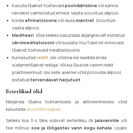
Kasuta tšakrat toetavaid
poolvääriskive
või kanna
nendest valmistatud ehteid. Vaata soovitusi allpool.
Korda
afirmatsioone
või laula
mantrat
. Soovitusi
vaata allpool.
Mediteeri
. Võid selleks kasutada alljärgnevalt esitatud
värvimeditatsiooni
või kuulata YouTube’ist erinevaid
tšakrat toetavaid meditatsioone.
Kui kasutad
reikit
, siis võid ka ise laadida enda
südametšakrat reikiga. Või kui Sa pole varem reikit
praktiseerinud, siis selle asemel võid proovida allpool
esitatud
tervendavat harjutust
.
Eeterlikud õlid
Neljanda tšakra toetamiseks ja aktiveerimiseks võid
kasutada
aroomiteraapiat
.
Selleks lisa 3-4 tilka sobivat eeterlikku õli
jalavannile
või
tee mõnus
soe ja lõõgastav vann kogu kehale
. Lisaks