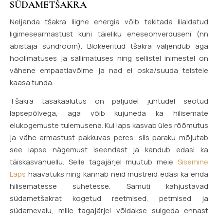
SÜDAMETŠAKRA
Neljanda tšakra liigne energia võib tekitada liialdatud
ligimesearmastust kuni täieliku eneseohverduseni (nn
abistaja sündroom). Blokeeritud tšakra väljendub aga
hoolimatuses ja sallimatuses ning sellistel inimestel on
vähene empaatiavõime ja nad ei oska/suuda teistele
kaasa tunda.
Tšakra tasakaalutus on paljudel juhtudel seotud
lapsepõlvega, aga võib kujuneda ka hilisemate
elukogemuste tulemusena. Kui laps kasvab üles rõõmutus
ja vähe armastust pakkuvas peres, siis paraku mõjutab
see lapse nägemust iseendast ja kandub edasi ka
täiskasvanuellu. Selle tagajärjel muutub meie
Sisemine
Laps
haavatuks ning kannab neid mustreid edasi ka enda
hilisematesse suhetesse. Samuti kahjustavad
südametšakrat kogetud reetmised, petmised ja
südamevalu, mille tagajärjel võidakse sulgeda ennast