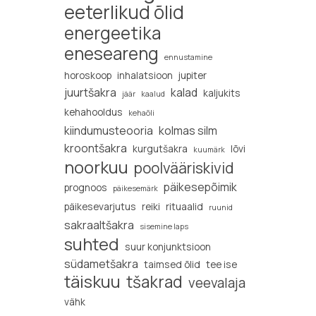
eeterlikud õlid
energeetika
eneseareng
ennustamine
horoskoop
inhalatsioon
jupiter
juurtšakra
kalad
kaljukits
jäär
kaalud
kehahooldus
kehaõli
kiindumusteooria
kolmas silm
kroontšakra
kurgutšakra
lõvi
kuumärk
noorkuu
poolvääriskivid
päikesepõimik
prognoos
päikesemärk
päikesevarjutus
reiki
rituaalid
ruunid
sakraaltšakra
sisemine laps
suhted
suur konjunktsioon
südametšakra
taimsed õlid
tee ise
täiskuu
tšakrad
veevalaja
vähk