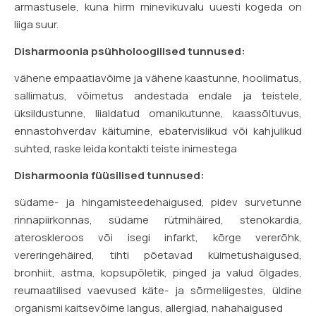
armastusele, kuna hirm minevikuvalu uuesti kogeda on
liiga suur.
Disharmoonia psühholoogilised tunnused:
vähene empaatiavõime ja vähene kaastunne, hoolimatus,
sallimatus, võimetus andestada endale ja teistele,
üksildustunne, liialdatud omanikutunne, kaassõltuvus,
ennastohverdav käitumine, ebatervislikud või kahjulikud
suhted, raske leida kontakti teiste inimestega
Disharmoonia füüsilised tunnused:
südame- ja hingamisteedehaigused, pidev survetunne
rinnapiirkonnas, südame rütmihäired, stenokardia,
ateroskleroos või isegi infarkt, kõrge vererõhk,
vereringehäired, tihti põetavad külmetushaigused,
bronhiit, astma, kopsupõletik, pinged ja valud õlgades,
reumaatilised vaevused käte- ja sõrmeliigestes, üldine
organismi kaitsevõime langus, allergiad, nahahaigused