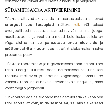
ennetada ka võimalikke hilisemaid kaebusi ja haiguseid.
SÜDAMETŠAKRA AKTIVEERIMINE
Tšakraid aitavad aktiveerida ja tasakaalustada erinevad
energeetilised teraapiad
, näiteks
reiki
või teised
energeetilised massaažid, samuti ravivõimlemine, jooga,
meditatsioonid ja veel palju muud. Kuid lisaks sellele on
väga oluline ka
ise panustada enda eluviiside ja
mõttemustrite muutmisse
, et efekt oleks maksimaalne
ja tulemus püsiv.
Tšakrate toetamiseks ja tugevdamiseks saab ise palju ära
teha. Energia liikumist saab harmoniseerida juba läbi
teadliku mõtteviisi ja looduse kogemisega. Samuti on
võimalik teha ise erinevaid tervendavaid harjutusi, mida
vaatamegi alljärgnevalt.
Siinkohal on aga asjakohane meelde tuletada ka vana hea
tarkusetera, et
kõik, mida Sa mõtled, selleks Sa ka saad