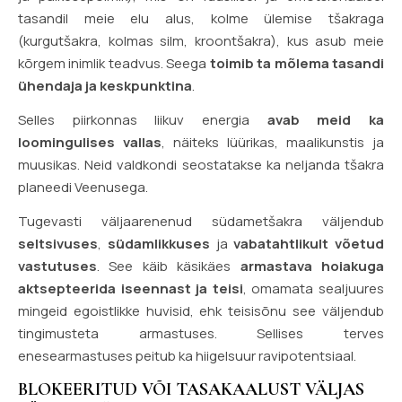
tasandil meie elu alus, kolme ülemise tšakraga
(kurgutšakra, kolmas silm, kroontšakra), kus asub meie
kõrgem inimlik teadvus. Seega
toimib ta mõlema tasandi
ühendaja ja keskpunktina
.
Selles piirkonnas liikuv energia
avab meid ka
loomingulises vallas
, näiteks lüürikas, maalikunstis ja
muusikas. Neid valdkondi seostatakse ka neljanda tšakra
planeedi Veenusega.
Tugevasti väljaarenenud südametšakra väljendub
seltsivuses
,
südamlikkuses
ja
vabatahtlikult võetud
vastutuses
. See käib käsikäes
armastava hoiakuga
aktsepteerida iseennast ja teisi
, omamata sealjuures
mingeid egoistlikke huvisid, ehk teisisõnu see väljendub
tingimusteta armastuses. Sellises terves
enesearmastuses peitub ka hiigelsuur ravipotentsiaal.
BLOKEERITUD VÕI TASAKAALUST VÄLJAS