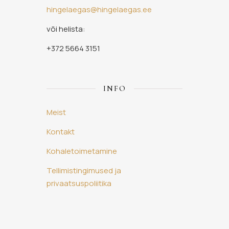
hingelaegas@hingelaegas.ee
või helista:
+372 5664 3151
INFO
Meist
Kontakt
Kohaletoimetamine
Tellimistingimused ja
privaatsuspoliitika