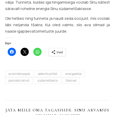
välja. Tunneta, kuidas iga hingamisega voolab Sinu kätest
säravalt roheline energia Sinu südametšakrasse.
Ole hetkes ning tunneta ja naudi seda soojust, mis voolab
läbi neljanda tšakra. Kui oled valmis, siis ava silmad ja
naase igapäevatoimetuste juurde.
Jaga:
Veel
aroomiteraapia
eeterlikud õlid
energeetika
poolvääriskivid
südametšakra
tšakrad
JÄTA MEILE OMA TAGASISIDE. SINU ARVAMUS