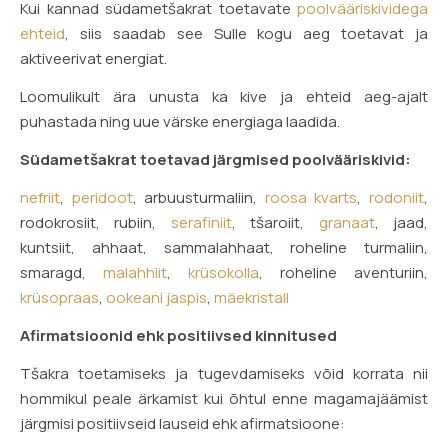
Kui kannad südametšakrat toetavate
poolvääriskividega
ehteid
, siis saadab see Sulle kogu aeg toetavat ja
aktiveerivat energiat.
Loomulikult ära unusta ka kive ja ehteid aeg-ajalt
puhastada ning uue värske energiaga laadida.
Südametšakrat toetavad järgmised poolvääriskivid:
nefriit
,
peridoot
, arbuusturmaliin,
roosa kvarts
,
rodoniit
,
rodokrosiit, rubiin,
serafiniit
, tšaroiit,
granaat
, jaad,
kuntsiit, ahhaat, sammalahhaat, roheline turmaliin,
smaragd,
malahhiit
,
krüsokolla
, roheline aventuriin,
krüsopraas
,
ookeani jaspis
,
mäekristall
Afirmatsioonid ehk positiivsed kinnitused
Tšakra toetamiseks ja tugevdamiseks võid korrata nii
hommikul peale ärkamist kui õhtul enne magamajäämist
järgmisi positiivseid lauseid ehk afirmatsioone: