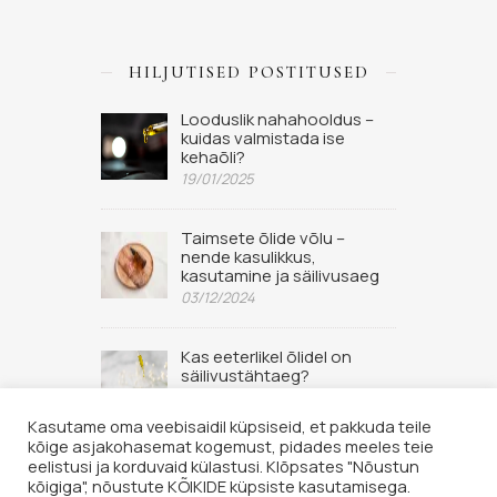
HILJUTISED POSTITUSED
Looduslik nahahooldus –
kuidas valmistada ise
kehaõli?
19/01/2025
Taimsete õlide võlu –
nende kasulikkus,
kasutamine ja säilivusaeg
03/12/2024
Kas eeterlikel õlidel on
säilivustähtaeg?
02/09/2022
Kasutame oma veebisaidil küpsiseid, et pakkuda teile
kõige asjakohasemat kogemust, pidades meeles teie
eelistusi ja korduvaid külastusi. Klõpsates "Nõustun
kõigiga", nõustute KÕIKIDE küpsiste kasutamisega.