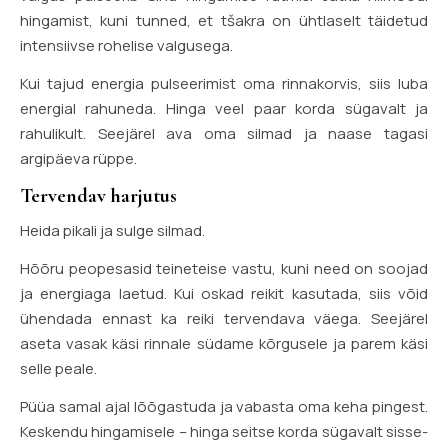
hingamist, kuni tunned, et tšakra on ühtlaselt täidetud
intensiivse rohelise valgusega.
Kui tajud energia pulseerimist oma rinnakorvis, siis luba
energial rahuneda. Hinga veel paar korda sügavalt ja
rahulikult. Seejärel ava oma silmad ja naase tagasi
argipäeva rüppe.
Tervendav harjutus
Heida pikali ja sulge silmad.
Hõõru peopesasid teineteise vastu, kuni need on soojad
ja energiaga laetud. Kui oskad reikit kasutada, siis võid
ühendada ennast ka reiki tervendava väega. Seejärel
aseta vasak käsi rinnale südame kõrgusele ja parem käsi
selle peale.
Püüa samal ajal lõõgastuda ja vabasta oma keha pingest.
Keskendu hingamisele – hinga seitse korda sügavalt sisse-