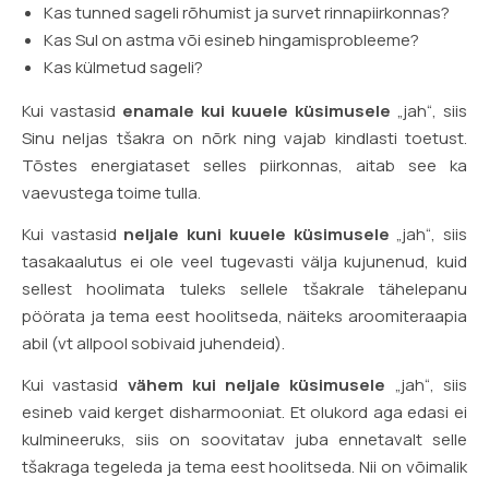
Kas tunned sageli rõhumist ja survet rinnapiirkonnas?
Kas Sul on astma või esineb hingamisprobleeme?
Kas külmetud sageli?
Kui vastasid
enamale kui kuuele küsimusele
„jah“, siis
Sinu neljas tšakra on nõrk ning vajab kindlasti toetust.
Tõstes energiataset selles piirkonnas, aitab see ka
vaevustega toime tulla.
Kui vastasid
neljale kuni kuuele küsimusele
„jah“, siis
tasakaalutus ei ole veel tugevasti välja kujunenud, kuid
sellest hoolimata tuleks sellele tšakrale tähelepanu
pöörata ja tema eest hoolitseda, näiteks aroomiteraapia
abil (vt allpool sobivaid juhendeid).
Kui vastasid
vähem kui neljale küsimusele
„jah“, siis
esineb vaid kerget disharmooniat. Et olukord aga edasi ei
kulmineeruks, siis on soovitatav juba ennetavalt selle
tšakraga tegeleda ja tema eest hoolitseda. Nii on võimalik