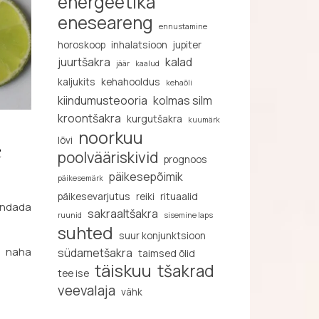
energeetika
eneseareng
ennustamine
horoskoop
inhalatsioon
jupiter
juurtšakra
kalad
jäär
kaalud
kaljukits
kehahooldus
kehaõli
kiindumusteooria
kolmas silm
kroontšakra
kurgutšakra
kuumärk
noorkuu
lõvi
e
poolvääriskivid
prognoos
päikesepõimik
päikesemärk
päikesevarjutus
reiki
rituaalid
endada
sakraaltšakra
ruunid
sisemine laps
suhted
suur konjunktsioon
ad naha
südametšakra
taimsed õlid
täiskuu
tšakrad
tee ise
veevalaja
vähk