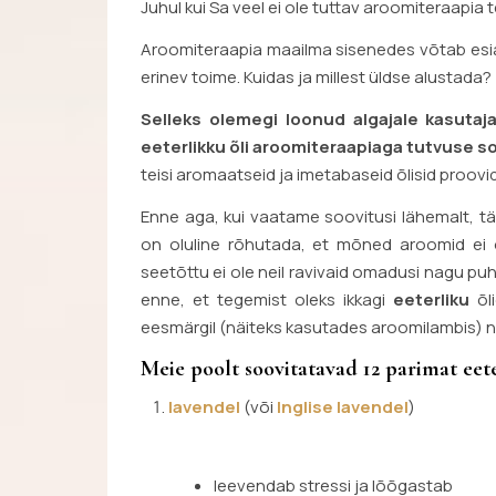
Juhul kui Sa veel ei ole tuttav aroomiteraapi
Aroomiteraapia maailma sisenedes võtab esialgu p
erinev toime. Kuidas ja millest üldse alustada?
Selleks olemegi loonud algajale kasutaja
eeterlikku õli aroomiteraapiaga tutvuse s
teisi aromaatseid ja imetabaseid õlisid proovi
Enne aga, kui vaatame soovitusi lähemalt, tä
on oluline rõhutada, et mõned aroomid ei ol
seetõttu ei ole neil ravivaid omadusi nagu puhas
enne, et tegemist oleks ikkagi
eeterliku
õl
eesmärgil (näiteks kasutades aroomilambis) ni
Meie poolt soovitatavad 12 parimat eete
lavendel
(või
Inglise lavendel
)
leevendab stressi ja lõõgastab