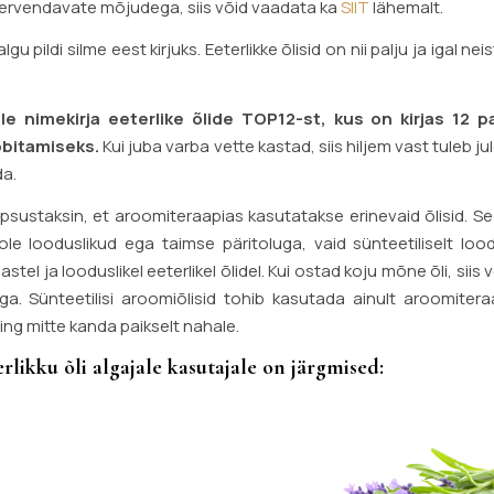
a tervendavate mõjudega, siis võid vaadata ka
SIIT
lähemalt.
ildi silme eest kirjuks. Eeterlikke õlisid on nii palju ja igal neis
le nimekirja eeterlike õlide TOP12-st, kus on kirjas 12 p
obitamiseks.
Kui juba varba vette kastad, siis hiljem vast tuleb ju
da.
psustaksin, et aroomiteraapias kasutatakse erinevaid õlisid. S
e looduslikud ega taimse päritoluga, vaid sünteetiliselt lood
tel ja looduslikel eeterlikel õlidel. Kui ostad koju mõne õli, siis
iga. Sünteetilisi aroomiõlisid tohib kasutada ainult aroomiteraa
ng mitte kanda paikselt nahale.
rlikku õli algajale kasutajale on järgmised: