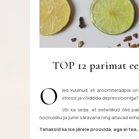
TOP 12 parimat eet
O
led kuulnud, et aroomiteraapia on
stressi ja võidelda depressiooniga?
Või ka seda, et eeterlikud õlid pa
noorusliku ja jume säravana ning aitavad erin
Tahaksid ka ise järele proovida, aga ei tea