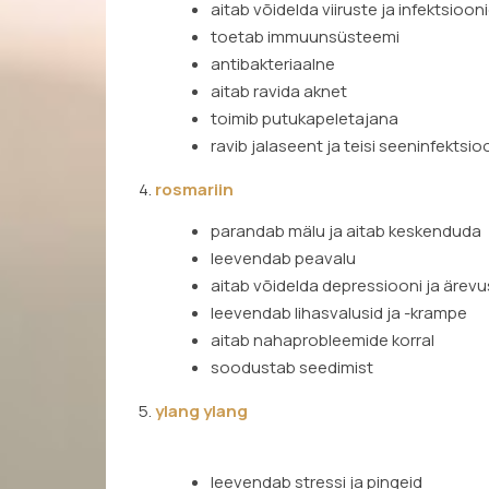
aitab võidelda viiruste ja infektsioo
toetab immuunsüsteemi
antibakteriaalne
aitab ravida aknet
toimib putukapeletajana
ravib jalaseent ja teisi seeninfektsi
4.
rosmariin
parandab mälu ja aitab keskenduda
leevendab peavalu
aitab võidelda depressiooni ja ärev
leevendab lihasvalusid ja -krampe
aitab nahaprobleemide korral
soodustab seedimist
5.
ylang ylang
leevendab stressi ja pingeid