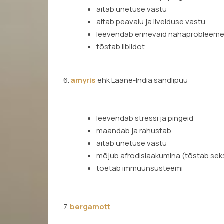
aitab unetuse vastu
aitab peavalu ja iivelduse vastu
leevendab erinevaid nahaprobleem
tõstab libiidot
6.
amyris
ehk Lääne-India sandlipuu
leevendab stressi ja pingeid
maandab ja rahustab
aitab unetuse vastu
mõjub afrodisiaakumina (tõstab seks
toetab immuunsüsteemi
7.
bergamott