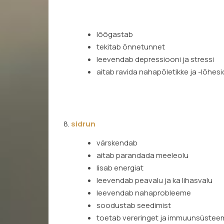
lõõgastab
tekitab õnnetunnet
leevendab depressiooni ja stressi
aitab ravida nahapõletikke ja -lõhesid
8.
sidrun
värskendab
aitab parandada meeleolu
lisab energiat
leevendab peavalu ja ka lihasvalu
leevendab nahaprobleeme
soodustab seedimist
toetab vereringet ja immuunsüstee