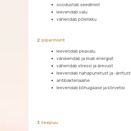
soodustab seedimist
leevendab valu
vähendab põletikku
2.
piparmünt
leevendab peavalu
värskendab ja lisab energiat
vähendab stressi ja ärevust
leevendab nahapunetust ja -ärritust
antibakteriaalne
leevendab kõhugaase ja kõrvetisi
3.
teepuu