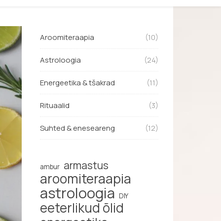
Aroomiteraapia
(10)
Astroloogia
(24)
Energeetika & tšakrad
(11)
Rituaalid
(3)
Suhted & eneseareng
(12)
armastus
ambur
aroomiteraapia
astroloogia
DIY
eeterlikud õlid