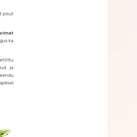
t pisut
arimat
lgus ka
eetõttu
ud, ja
 veendu
pilisel