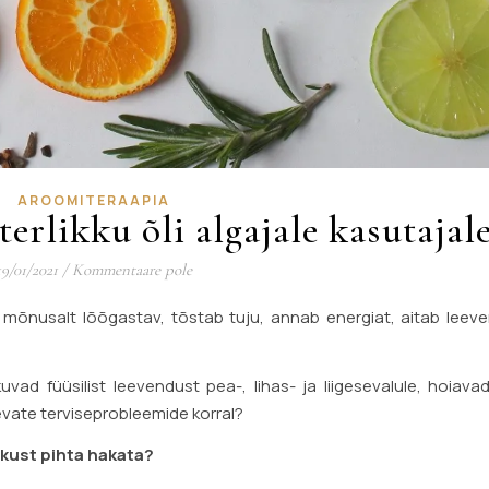
AROOMITERAAPIA
erlikku õli algajale kasutajal
19/01/2021
/
Kommentaare pole
 mõnusalt lõõgastav, tõstab tuju, annab energiat, aitab leev
kuvad füüsilist leevendust pea-, lihas- ja liigesevalule, hoiav
evate terviseprobleemide korral?
, kust pihta hakata?