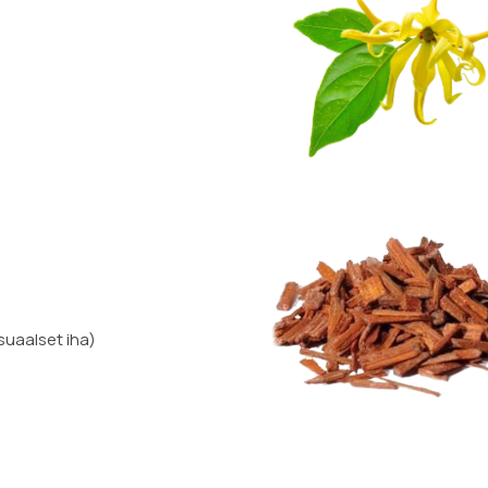
e
uaalset iha)