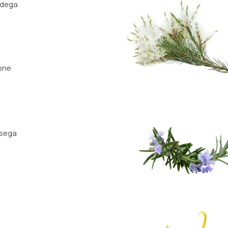
nidega
oone
usega