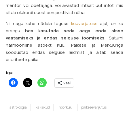
mentori või õpetajaga. Või avastad lihtsalt uut infot, mis
aitab olukordi uuest perspektiivist näha.
Nii nagu kahe nädala taguse
kuuvarjutuse
ajal, on ka
praegu
hea kasutada seda aega enda sisse
vaatamiseks ja endas selguse loomiseks
. Saturni
harmooniline aspekt Kuu, Päikese ja Merkuuriga
soodustab endas selguse leidmist ja aitab seada
prioriteete paika.
Jaga:
Veel
astroloogia
kaksikud
noorkuu
päikesevarjutus