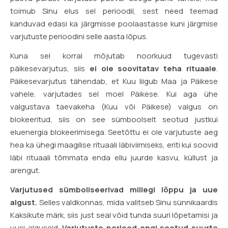
toimub Sinu elus sel perioodil, sest need teemad
kanduvad edasi ka järgmisse poolaastasse kuni järgmise
varjutuste perioodini selle aasta lõpus.
Kuna sel korral mõjutab noorkuud tugevasti
päikesevarjutus, siis
ei ole soovitatav teha rituaale
.
Päikesevarjutus tähendab, et Kuu liigub Maa ja Päikese
vahele, varjutades sel moel Päikese. Kui aga ühe
valgustava taevakeha (Kuu või Päikese) valgus on
blokeeritud, siis on see sümboolselt seotud justkui
eluenergia blokeerimisega. Seetõttu ei ole varjutuste aeg
hea ka ühegi maagilise rituaali läbiviimiseks, eriti kui soovid
läbi rituaali tõmmata enda ellu juurde kasvu, küllust ja
arengut.
Varjutused sümboliseerivad millegi lõppu ja uue
algust.
Selles valdkonnas, mida valitseb Sinu sünnikaardis
Kaksikute märk, siis just seal võid tunda suuri lõpetamisi ja
uusi alguseid.
Varjutuste periood ongi soetud suurte