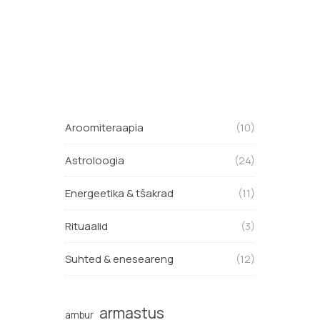
Aroomiteraapia
(10)
Astroloogia
(24)
Energeetika & tšakrad
(11)
Rituaalid
(3)
Suhted & eneseareng
(12)
armastus
ambur