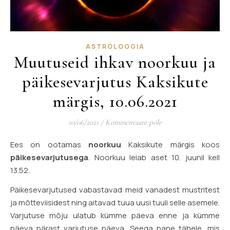
ASTROLOOGIA
Muutuseid ihkav noorkuu ja
päikesevarjutus Kaksikute
märgis, 10.06.2021
10/06/2021
/
Kommentaare pole
Ees on ootamas
noorkuu
Kaksikute märgis koos
päikesevarjutusega
. Noorkuu leiab aset 10. juunil kell
13.52.
Päikesevarjutused vabastavad meid vanadest mustritest
ja mõtteviisidest ning aitavad tuua uusi tuuli selle asemele.
Varjutuse mõju ulatub kümme päeva enne ja kümme
päeva pärast varjutuse päeva. Seega pane tähele, mis