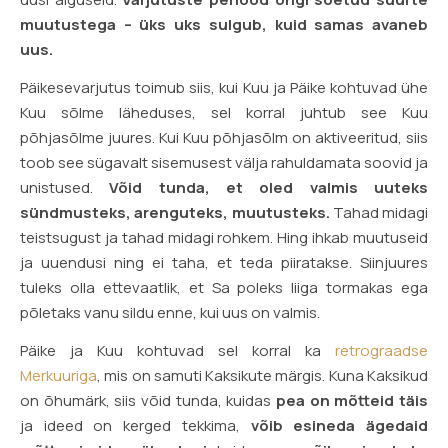
muutustega – üks uks sulgub, kuid samas avaneb
uus.
Päikesevarjutus toimub siis, kui Kuu ja Päike kohtuvad ühe
Kuu sõlme läheduses, sel korral juhtub see Kuu
põhjasõlme juures. Kui Kuu põhjasõlm on aktiveeritud, siis
toob see sügavalt sisemusest välja rahuldamata soovid ja
unistused.
Võid tunda, et oled valmis uuteks
sündmusteks, arenguteks, muutusteks.
Tahad midagi
teistsugust ja tahad midagi rohkem. Hing ihkab muutuseid
ja uuendusi ning ei taha, et teda piiratakse. Siinjuures
tuleks olla ettevaatlik, et Sa poleks liiga tormakas ega
põletaks vanu sildu enne, kui uus on valmis.
Päike ja Kuu kohtuvad sel korral ka
retrograadse
Merkuuriga
, mis on samuti Kaksikute märgis. Kuna Kaksikud
on õhumärk, siis võid tunda, kuidas
pea on mõtteid täis
ja ideed on kerged tekkima,
võib esineda ägedaid