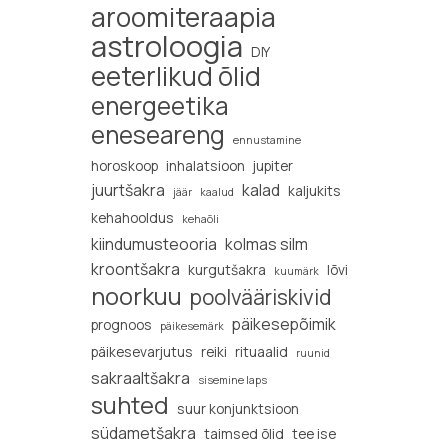
aroomiteraapia
astroloogia
DIY
eeterlikud õlid
energeetika
eneseareng
ennustamine
horoskoop
inhalatsioon
jupiter
juurtšakra
kalad
kaljukits
jäär
kaalud
kehahooldus
kehaõli
kiindumusteooria
kolmas silm
kroontšakra
kurgutšakra
lõvi
kuumärk
noorkuu
poolvääriskivid
päikesepõimik
prognoos
päikesemärk
päikesevarjutus
reiki
rituaalid
ruunid
sakraaltšakra
sisemine laps
suhted
suur konjunktsioon
südametšakra
taimsed õlid
tee ise