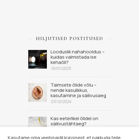
HILJUTISED POSTITUSED
Looduslik nahahooldus –
kuidas valmistada ise
kehaõli?
19/01/2025
Taimsete õlide võlu –
nende kasulikkus,
kasutamine ja säilivusaeg
03/12/2024
Kas eeterlikel õlidel on
säilivustähtaeg?
02/09/2022
Kasutame oma veebisaidil küpsiseid, et pakkuda teile