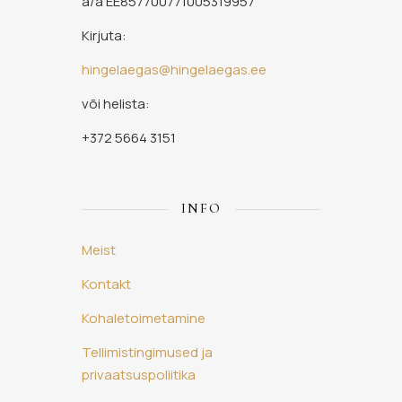
a/a EE857700771005319957
Kirjuta:
hingelaegas@hingelaegas.ee
või helista:
+372 5664 3151
INFO
Meist
Kontakt
Kohaletoimetamine
Tellimistingimused ja
privaatsuspoliitika