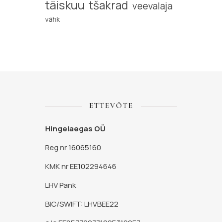
täiskuu
tšakrad
veevalaja
vähk
ETTEVÕTE
Hingelaegas OÜ
Reg nr 16065160
KMK nr EE102294646
LHV Pank
BIC/SWIFT: LHVBEE22