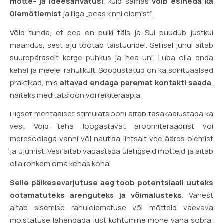
mõtte- ja ideesähvatusi
, kuid samas
võib esineda ka
ülemõtlemist
ja liiga „peas kinni olemist“.
Võid tunda, et pea on pulki täis ja Sul puudub justkui
maandus, sest aju töötab täistuuridel. Sellisel juhul aitab
suurepäraselt kerge puhkus ja hea uni. Luba olla enda
kehal ja meelel rahulikult. Soodustatud on ka spirituaalsed
praktikad, mis
aitavad endaga paremat kontakti saada
,
näiteks meditatsioon või reikiteraapia.
Liigset mentaalset stimulatsiooni aitab tasakaalustada ka
vesi. Võid teha lõõgastavat aroomiteraapilist või
meresoolaga vanni või nautida lihtsalt vee ääres olemist
ja ujumist. Vesi aitab vabastada üleliigseid mõtteid ja aitab
olla rohkem oma kehas kohal.
Selle päikesevarjutuse aeg toob potentsiaali uuteks
ootamatuteks arenguteks ja võimalusteks.
Vahest
aitab sisemise rahulolematuse või mõtteid vaevava
mõistatuse lahendada just kohtumine mõne vana sõbra,