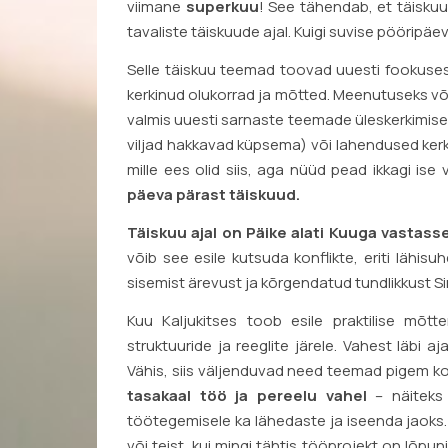
viimane
superkuu
! See tähendab, et täiskuu
tavaliste täiskuude ajal. Kuigi suvise pööripä
Selle täiskuu teemad toovad uuesti fookus
kerkinud olukorrad ja mõtted. Meenutuseks võid
valmis uuesti sarnaste teemade üleskerkimisek
viljad hakkavad küpsema) või lahendused ker
mille ees olid siis, aga nüüd pead ikkagi is
päeva pärast täiskuud.
Täiskuu ajal on Päike alati Kuuga vastas
võib see esile kutsuda konflikte, eriti lähis
sisemist ärevust ja kõrgendatud tundlikkust 
Kuu Kaljukitses toob esile praktilise mõ
struktuuride ja reeglite järele. Vahest läbi 
Vähis, siis väljenduvad need teemad pigem 
tasakaal töö ja pereelu vahel
– näiteks
töötegemisele ka lähedaste ja iseenda jaoks.
või teist, kui mingi tähtis tööprojekt on lõpuni