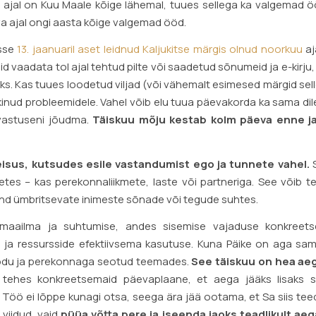
 ajal on Kuu Maale kõige lähemal, tuues sellega ka valgemad ö
eva ajal ongi aasta kõige valgemad ööd.
esse
13. jaanuaril aset leidnud Kaljukitse märgis olnud noorkuu
aj
 vaadata tol ajal tehtud pilte või saadetud sõnumeid ja e-kirju, 
s. Kas tuues loodetud viljad (või vähemalt esimesed märgid sell
kinud probleemidele. Vahel võib elu tuua päevakorda ka sama d
e vastuseni jõudma.
Täiskuu mõju kestab kolm päeva enne j
seisus, kutsudes esile vastandumist ego ja tunnete vahel.
S
uhetes – kas perekonnaliikmete, laste või partneriga. See võib t
Sind ümbritsevate inimeste sõnade või tegude suhtes.
ttemaailma ja suhtumise, andes sisemise vajaduse konkreet
aja ja ressursside efektiivsema kasutuse. Kuna Päike on aga sam
kodu ja perekonnaga seotud teemades.
See täiskuu on hea aeg
 tehes konkreetsemaid päevaplaane, et aega jääks lisaks s
 Töö ei lõppe kunagi otsa, seega ära jää ootama, et Sa siis te
 viidud, vaid
püüa võtta pere ja iseenda jaoks teadlikult aeg