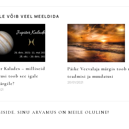
LE VÕIB VEEL MEELDIDA
er Kalades – milliseid
Päike Veevalaja märgis toob 
tusi toob see igale
teadmisi ja muudatusi
20/01/2021
ärgile?
021
ISIDE. SINU ARVAMUS ON MEILE OLULINE!