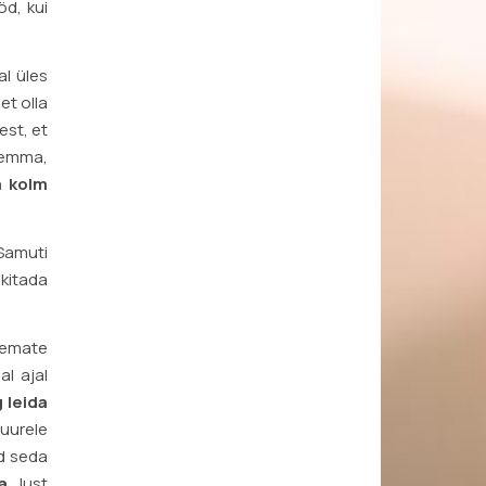
öd, kui
al üles
et olla
est, et
ilemma,
a kolm
amuti
ekitada
semate
al ajal
 leida
uurele
ed seda
a
. Just