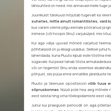
lähisuhted on need, mis annavad meile tuge ja 
Juunikuist täiskuud mõjutab tugevalt ka Vee
suhetes, mitte ainult romantilistes, vaid 
kus varem oleme pilgu eemale pööranud ja ign
inimese (või hoopis Sinu) varjuküljed, mis nõ
Kui aga välja ujuvad mõned varjatud teemad
põhitalasid on ju ikkagi usaldus. Sellisel juhu
lahendada, kuna Pluuto kipub esile tõstma mei
sügavale. Kui pead tahab tõsta armukadeduse k
või on tegemist Sinu enda sisemise ebakindlus
põhjust, siis püüa enne ennatlike järelduste 
Pluuto ja Veenuse opositsioon
võib tuua e
sõpruskonnas
. Nüüd pole hea aeg mõnele na
eest seista ning oma tõekspidamiste eest välj
Juhul kui praegusel perioodil on aga põlet