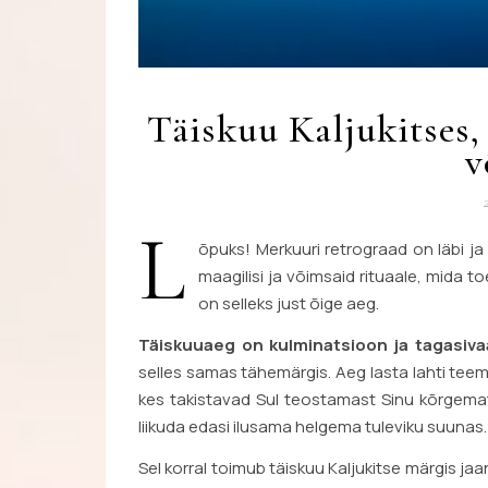
Täiskuu Kaljukitses,
v
L
õpuks! Merkuuri retrograad on läbi ja 
maagilisi ja võimsaid rituaale, mida t
on selleks just õige aeg.
Täiskuuaeg on kulminatsioon ja tagasiva
selles samas tähemärgis. Aeg lasta lahti teema
kes takistavad Sul teostamast Sinu kõrgemat 
liikuda edasi ilusama helgema tuleviku suunas.
Sel korral toimub täiskuu Kaljukitse märgis jaan