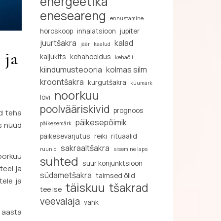
energeetika
eneseareng
ennustamine
horoskoop
inhalatsioon
jupiter
juurtšakra
kalad
jäär
kaalud
 ja
kaljukits
kehahooldus
kehaõli
kiindumusteooria
kolmas silm
kroontšakra
kurgutšakra
kuumärk
noorkuu
lõvi
poolvääriskivid
prognoos
id teha
päikesepõimik
päikesemärk
is nüüd
päikesevarjutus
reiki
rituaalid
sakraaltšakra
ruunid
sisemine laps
noorkuu
suhted
suur konjunktsioon
teel ja
südametšakra
taimsed õlid
tele ja
täiskuu
tšakrad
tee ise
veevalaja
vähk
e aasta