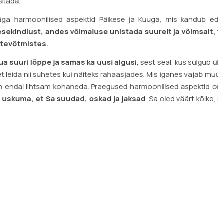
atada.
äga harmoonilised aspektid Päikese ja Kuuga, mis kandub ed
sekindlust, andes võimaluse unistada suurelt ja võimsalt,
ttevõtmistes.
uua suuri lõppe ja samas ka uusi algusi
, sest seal, kus sulgub ü
t leida nii suhetes kui näiteks rahaasjades. Mis iganes vajab mu
i on endal lihtsam kohaneda. Praegused harmoonilised aspektid o
 uskuma, et Sa suudad, oskad ja jaksad
. Sa oled väärt kõike, 