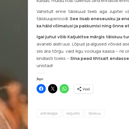
kuidas, muidu võib tulemus Sind ennastki ehm
Vahetult enne täiskuud teeb aga Jupiter v
täiskuuperioodi.
See lisab eneseusku ja ene
ka häid võimalusi ja pakkumisi ning õnne e
Igal juhul võib Kaljukitse märgis täiskuu t
avaneb alati uus. Lõpud ja algused võivad ase
siis ära tõrgu, vaid liigu vooluga kaasa – ni
kindlasti toeks –
Sina pead lihtsalt endasse
unistad!
Jaga:
Veel
astroloogia
kaljukits
täiskuu