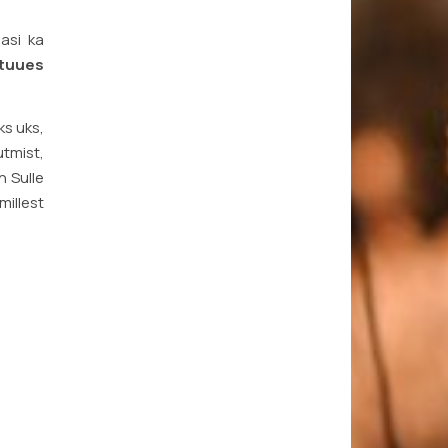
asi ka
 tuues
ks uks,
utmist,
n Sulle
millest