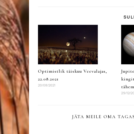
SUL
Optimistlik täiskuu Veevalajas,
Jupit
22.08.2021
kingi
20/08/2021
tähem
29/12/2
JÄTA MEILE OMA TAGAS