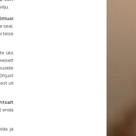
ilju.
itlusi
e seal,
i teise
hte üks
eelselt
kuskile
põhjust
est oli
htsalt
st enda
mida ja