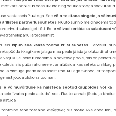
motivatsiooni elus edasi liikuda ning nautida tööga saavutatud v
nuse vastasseis Pluutoga. See
võib tekitada pingeid ja võimuvõ
ka ärilistes partnerlussuhetes
. Pluuto sunnib meid nägema tõd
oreerinud sulaselget tõtt.
Esile võivad kerkida ka saladused
võ
uavad tähelepanu ja tegelemist.
, siis
kipub see kaasa tooma kriisi suhetes
. Tervisliku su
l tuleks püüda ikkagi kahe jalaga maa peale jääda ja olukordi rahum
e varjukülje, selle tumedama ja hävitava poole, mis on peidetud 
oletis, siis püüa rahumeelelt analüüsida, kas selleks on ikkagi 
e ja hirmuga jääda kaaslasest ilma. Kui aga tunned, et tõepool
tegemist jõuda olukorra tuumani.
sile võimuvõitluse ka naistega seotud gruppides või ka li
isele “varba peale astuda”, sest Pluuto annab jõudu ja kindlu
a astuda.
av tahtmine teha totaalne
makeover,
siis mõtle ikka enne läbi, 