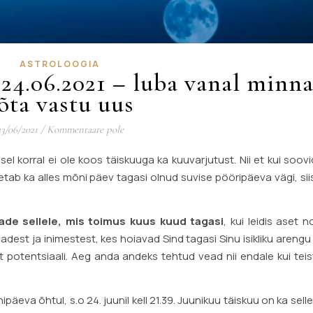
ASTROLOOGIA
 24.06.2021 – luba vanal minna
õta vastu uus
23/06/2021
/
Kommentaare pole
sel korral ei ole koos täiskuuga ka kuuvarjutust. Nii et kui soov
oetab ka alles mõni päev tagasi olnud suvise pööripäeva vägi, si
ade sellele, mis toimus kuus kuud tagasi
, kui leidis aset 
dest ja inimestest, kes hoiavad Sind tagasi Sinu isikliku arengu 
potentsiaali. Aeg anda andeks tehtud vead nii endale kui teis
ipäeva õhtul, s.o 24. juunil kell 21.39. Juunikuu täiskuu on ka sell