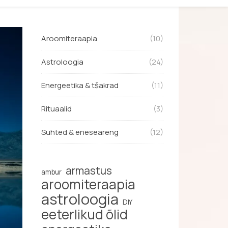
Aroomiteraapia
(10)
Astroloogia
(24)
Energeetika & tšakrad
(11)
Rituaalid
(3)
Suhted & eneseareng
(12)
armastus
ambur
aroomiteraapia
astroloogia
DIY
eeterlikud õlid