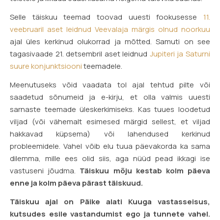
Selle täiskuu teemad toovad uuesti fookusesse
11.
veebruaril aset leidnud Veevalaja märgis olnud noorkuu
ajal üles kerkinud olukorrad ja mõtted. Samuti on see
tagasivaade 21. detsembril aset leidnud
Jupiteri ja Saturni
suure konjunktsiooni
teemadele.
Meenutuseks võid vaadata tol ajal tehtud pilte või
saadetud sõnumeid ja e-kirju, et olla valmis uuesti
sarnaste teemade üleskerkimiseks. Kas tuues loodetud
viljad (või vähemalt esimesed märgid sellest, et viljad
hakkavad küpsema) või lahendused kerkinud
probleemidele. Vahel võib elu tuua päevakorda ka sama
dilemma, mille ees olid siis, aga nüüd pead ikkagi ise
vastuseni jõudma.
Täiskuu mõju kestab kolm päeva
enne ja kolm päeva pärast täiskuud.
Täiskuu ajal on Päike alati Kuuga vastasseisus,
kutsudes esile vastandumist ego ja tunnete vahel.