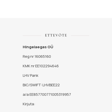
ETTEVÕTE
Hingelaegas OÜ
Reg nr 16065160
KMK nr EE102294646
LHV Pank
BIC/SWIFT: LHVBEE22
a/a EE857700771005319957
Kirjuta: