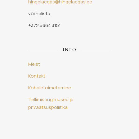
hingelaegas@hingelaegas.ee
või helista:
+372 5664 3151
INFO
Meist
Kontakt
Kohaletoimetamine
Tellimistingimused ja
privaatsuspoliitika