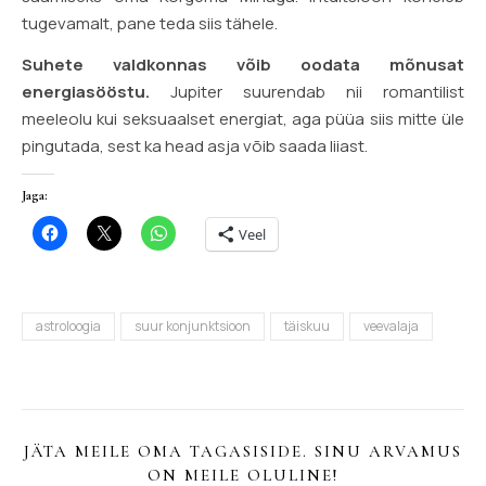
tugevamalt, pane teda siis tähele.
Suhete valdkonnas võib oodata mõnusat
energiasööstu.
Jupiter suurendab nii romantilist
meeleolu kui seksuaalset energiat, aga püüa siis mitte üle
pingutada, sest ka head asja võib saada liiast.
Jaga:
Veel
astroloogia
suur konjunktsioon
täiskuu
veevalaja
JÄTA MEILE OMA TAGASISIDE. SINU ARVAMUS
ON MEILE OLULINE!