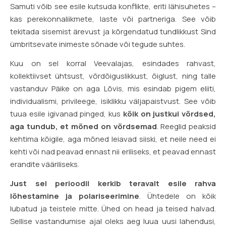
Samuti võib see esile kutsuda konflikte, eriti lähisuhetes –
kas perekonnaliikmete, laste või partneriga. See võib
tekitada sisemist ärevust ja kõrgendatud tundlikkust Sind
ümbritsevate inimeste sõnade või tegude suhtes.
Kuu on sel korral Veevalajas, esindades rahvast,
kollektiivset ühtsust, võrdõiguslikkust, õiglust, ning talle
vastanduv Päike on aga Lõvis, mis esindab pigem eliiti,
individualismi, privileege, isiklikku väljapaistvust. See võib
tuua esile igivanad pinged, kus
kõik on justkui võrdsed,
aga tundub, et mõned on võrdsemad
. Reeglid peaksid
kehtima kõigile, aga mõned leiavad siiski, et neile need ei
kehti või nad peavad ennast nii eriliseks, et peavad ennast
erandite vääriliseks.
Just sel perioodil kerkib teravalt esile rahva
lõhestamine ja polariseerimine
. Ühtedele on kõik
lubatud ja teistele mitte. Ühed on head ja teised halvad.
Sellise vastandumise ajal oleks aeg luua uusi lahendusi,