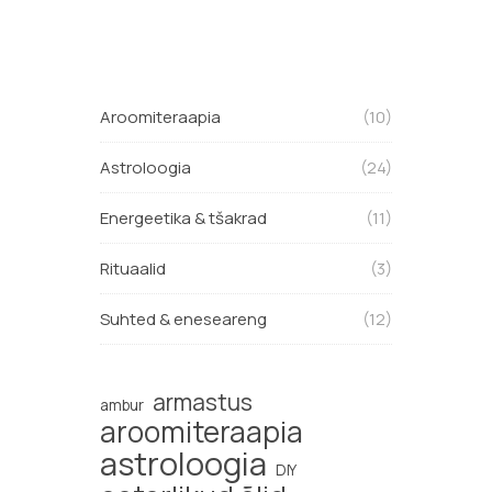
Aroomiteraapia
(10)
Astroloogia
(24)
Energeetika & tšakrad
(11)
Rituaalid
(3)
Suhted & eneseareng
(12)
armastus
ambur
aroomiteraapia
astroloogia
DIY