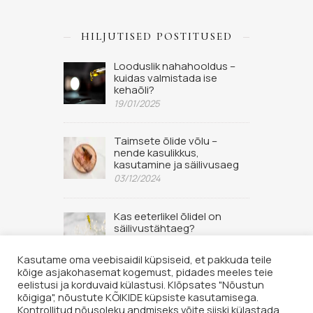
HILJUTISED POSTITUSED
Looduslik nahahooldus –
kuidas valmistada ise
kehaõli?
19/01/2025
Taimsete õlide võlu –
nende kasulikkus,
kasutamine ja säilivusaeg
03/12/2024
Kas eeterlikel õlidel on
säilivustähtaeg?
02/09/2022
Kasutame oma veebisaidil küpsiseid, et pakkuda teile
kõige asjakohasemat kogemust, pidades meeles teie
eelistusi ja korduvaid külastusi. Klõpsates "Nõustun
kõigiga", nõustute KÕIKIDE küpsiste kasutamisega.
Kontrollitud nõusoleku andmiseks võite siiski külastada