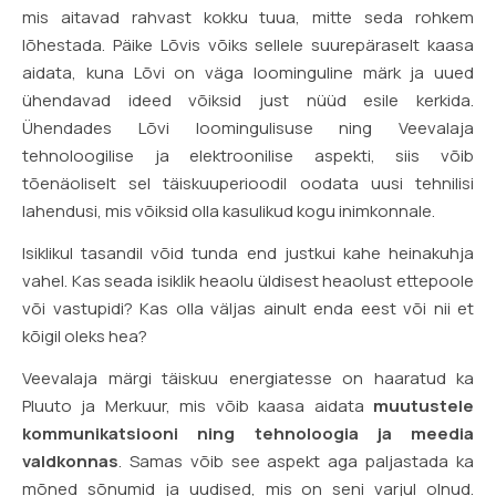
mis aitavad rahvast kokku tuua, mitte seda rohkem
lõhestada. Päike Lõvis võiks sellele suurepäraselt kaasa
aidata, kuna Lõvi on väga loominguline märk ja uued
ühendavad ideed võiksid just nüüd esile kerkida.
Ühendades Lõvi loomingulisuse ning Veevalaja
tehnoloogilise ja elektroonilise aspekti, siis võib
tõenäoliselt sel täiskuuperioodil oodata uusi tehnilisi
lahendusi, mis võiksid olla kasulikud kogu inimkonnale.
Isiklikul tasandil võid tunda end justkui kahe heinakuhja
vahel. Kas seada isiklik heaolu üldisest heaolust ettepoole
või vastupidi? Kas olla väljas ainult enda eest või nii et
kõigil oleks hea?
Veevalaja märgi täiskuu energiatesse on haaratud ka
Pluuto ja Merkuur, mis võib kaasa aidata
muutustele
kommunikatsiooni ning tehnoloogia ja meedia
valdkonnas
. Samas võib see aspekt aga paljastada ka
mõned sõnumid ja uudised, mis on seni varjul olnud.