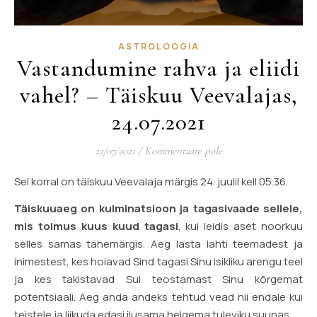
ASTROLOOGIA
Vastandumine rahva ja eliidi
vahel? – Täiskuu Veevalajas,
24.07.2021
22/07/2021
/
Kommentaare pole
Sel korral on täiskuu Veevalaja märgis 24. juulil kell 05.36.
Täiskuuaeg on kulminatsioon ja tagasivaade sellele,
mis toimus kuus kuud tagasi
, kui leidis aset noorkuu
selles samas tähemärgis. Aeg lasta lahti teemadest ja
inimestest, kes hoiavad Sind tagasi Sinu isikliku arengu teel
ja kes takistavad Sul teostamast Sinu kõrgemat
potentsiaali. Aeg anda andeks tehtud vead nii endale kui
teistele ja liikuda edasi ilusama helgema tuleviku suunas.