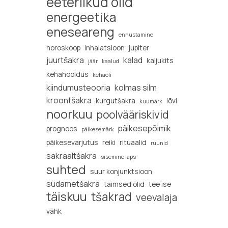
eeterlikud õlid
energeetika
eneseareng
ennustamine
horoskoop
inhalatsioon
jupiter
juurtšakra
kalad
kaljukits
jäär
kaalud
kehahooldus
kehaõli
kiindumusteooria
kolmas silm
kroontšakra
kurgutšakra
lõvi
kuumärk
noorkuu
poolvääriskivid
päikesepõimik
prognoos
päikesemärk
päikesevarjutus
reiki
rituaalid
ruunid
sakraaltšakra
sisemine laps
suhted
suur konjunktsioon
südametšakra
taimsed õlid
tee ise
täiskuu
tšakrad
veevalaja
vähk