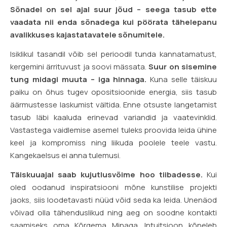
Sõnadel on sel ajal suur jõud – seega tasub ette
vaadata nii enda sõnadega kui pöörata tähelepanu
avalikkuses kajastatavatele sõnumitele.
Isiklikul tasandil võib sel perioodil tunda kannatamatust,
kergemini ärrituvust ja soovi mässata.
Suur on sisemine
tung midagi muuta – iga hinnaga.
Kuna selle täiskuu
paiku on õhus tugev opositsioonide energia, siis tasub
äärmustesse laskumist vältida. Enne otsuste langetamist
tasub läbi kaaluda erinevad variandid ja vaatevinklid.
Vastastega vaidlemise asemel tuleks proovida leida ühine
keel ja kompromiss ning liikuda poolele teele vastu.
Kangekaelsus ei anna tulemusi.
Täiskuuajal saab kujutlusvõime hoo tiibadesse.
Kui
oled oodanud inspiratsiooni mõne kunstilise projekti
jaoks, siis loodetavasti nüüd võid seda ka leida. Unenäod
võivad olla tähenduslikud ning aeg on soodne kontakti
saamiseks oma Kõrgema Minaga. Intuitsioon kõneleb