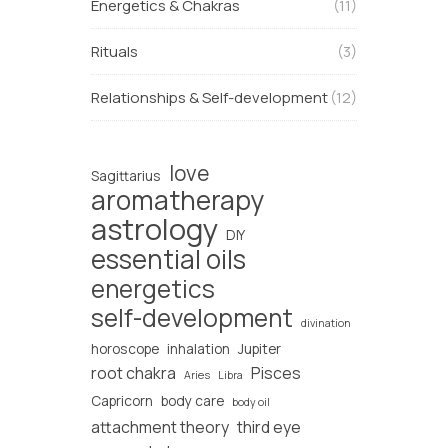
Energetics & Chakras
(11)
Rituals
(3)
Relationships & Self-development
(12)
love
Sagittarius
aromatherapy
astrology
DIY
essential oils
energetics
self-development
divination
horoscope
inhalation
Jupiter
root chakra
Pisces
Aries
Libra
Capricorn
body care
body oil
attachment theory
third eye