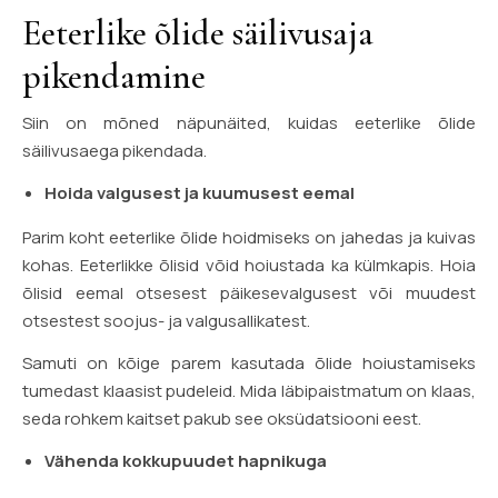
Eeterlike õlide säilivusaja
pikendamine
Siin on mõned näpunäited, kuidas eeterlike õlide
säilivusaega pikendada.
Hoida valgusest ja kuumusest eemal
Parim koht eeterlike õlide hoidmiseks on jahedas ja kuivas
kohas. Eeterlikke õlisid võid hoiustada ka külmkapis. Hoia
õlisid eemal otsesest päikesevalgusest või muudest
otsestest soojus- ja valgusallikatest.
Samuti on kõige parem kasutada õlide hoiustamiseks
tumedast klaasist pudeleid. Mida läbipaistmatum on klaas,
seda rohkem kaitset pakub see oksüdatsiooni eest.
Vähenda kokkupuudet hapnikuga