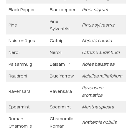
Black Pepper
Blackpepper
Piper nigrum
Pine
Pine
Pinus sylvestris
Sylvestris
Naistenõges
Catnip
Nepeta cataria
Neroli
Neroli
Citrus x aurantium
Palsamnulg
Balsam Fir
Abies balsamea
Raudrohi
Blue Yarrow
Achillea millefolium
Ravensara
Ravensara
Ravensara
aromatica
Spearmint
Spearmint
Mentha spicata
Roman
Chamomile
Anthemis nobilis
Chamomile
Roman