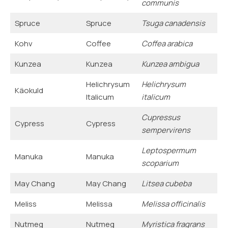
communis
Spruce
Spruce
Tsuga canadensis
Kohv
Coffee
Coffea arabica
Kunzea
Kunzea
Kunzea ambigua
Helichrysum
Helichrysum
Käokuld
Italicum
italicum
Cupressus
Cypress
Cypress
sempervirens
Leptospermum
Manuka
Manuka
scoparium
May Chang
May Chang
Litsea cubeba
Meliss
Melissa
Melissa officinalis
Nutmeg
Nutmeg
Myristica fragrans