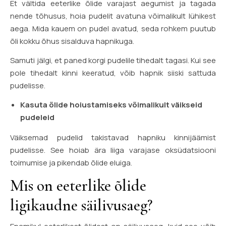
Et vältida eeterlike õlide varajast aegumist ja tagada
nende tõhusus, hoia pudelit avatuna võimalikult lühikest
aega. Mida kauem on pudel avatud, seda rohkem puutub
õli kokku õhus sisalduva hapnikuga.
Samuti jälgi, et paned korgi pudelile tihedalt tagasi. Kui see
pole tihedalt kinni keeratud, võib hapnik siiski sattuda
pudelisse.
Kasuta õlide hoiustamiseks võimalikult väikseid
pudeleid
Väiksemad pudelid takistavad hapniku kinnijäämist
pudelisse. See hoiab ära liiga varajase oksüdatsiooni
toimumise ja pikendab õlide eluiga.
Mis on eeterlike õlide
ligikaudne säilivusaeg?