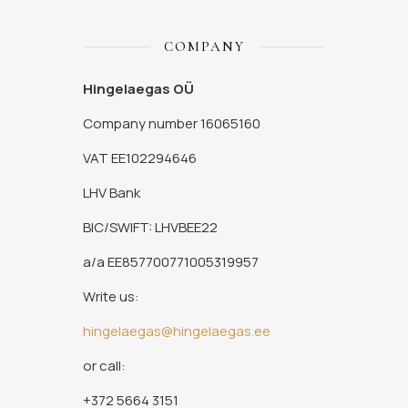
COMPANY
Hingelaegas OÜ
Company number 16065160
VAT EE102294646
LHV Bank
BIC/SWIFT: LHVBEE22
a/a EE857700771005319957
Write us:
hingelaegas@hingelaegas.ee
or call:
+372 5664 3151