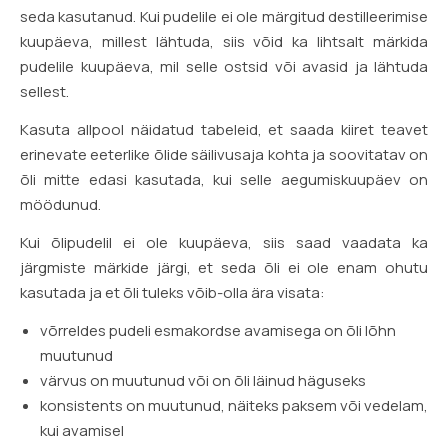
seda kasutanud. Kui pudelile ei ole märgitud destilleerimise
kuupäeva, millest lähtuda, siis võid ka lihtsalt märkida
pudelile kuupäeva, mil selle ostsid või avasid ja lähtuda
sellest.
Kasuta allpool näidatud tabeleid, et saada kiiret teavet
erinevate eeterlike õlide säilivusaja kohta ja soovitatav on
õli mitte edasi kasutada, kui selle aegumiskuupäev on
möödunud.
Kui õlipudelil ei ole kuupäeva, siis saad vaadata ka
järgmiste märkide järgi, et seda õli ei ole enam ohutu
kasutada ja et õli tuleks võib-olla ära visata:
võrreldes pudeli esmakordse avamisega on õli lõhn
muutunud
värvus on muutunud või on õli läinud häguseks
konsistents on muutunud, näiteks paksem või vedelam,
kui avamisel