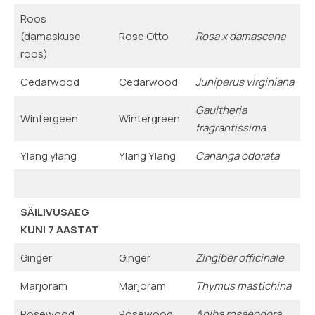
Roos
(damaskuse
Rose Otto
Rosa x damascena
roos)
Cedarwood
Cedarwood
Juniperus virginiana
Gaultheria
Wintergeen
Wintergreen
fragrantissima
Ylang ylang
Ylang Ylang
Cananga odorata
SÄILIVUSAEG
KUNI 7 AASTAT
Ginger
Ginger
Zingiber officinale
Marjoram
Marjoram
Thymus mastichina
Rosewood
Rosewood
Aniba rosaeodora