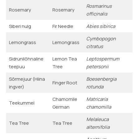
Rosmarinus
Rosemary
Rosemary
officinalis
Siberi nulg
Fir Needle
Abies sibirica
Cymbopogon
Lemongrass
Lemongrass
citratus
Sidrunilõhnaline
Lemon Tea
Leptospermum
teepuu
Tree
petersonii
Sõrmejuur (Hiina
Boesenbergia
Finger Root
ingver)
rotunda
Chamomile
Matricaria
Teekummel
German
chamomilla
Melaleuca
Tea Tree
Tea Tree
alternifolia