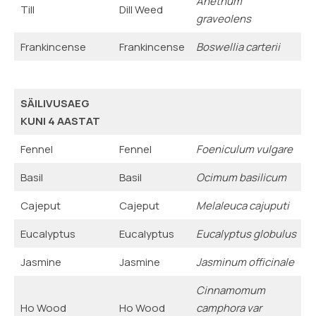
Anethum
Till
Dill Weed
graveolens
Frankincense
Frankincense
Boswellia carterii
SÄILIVUSAEG
KUNI 4 AASTAT
Fennel
Fennel
Foeniculum vulgare
Basil
Basil
Ocimum basilicum
Cajeput
Cajeput
Melaleuca cajuputi
Eucalyptus
Eucalyptus
Eucalyptus globulus
Jasmine
Jasmine
Jasminum officinale
Cinnamomum
Ho Wood
Ho Wood
camphora var