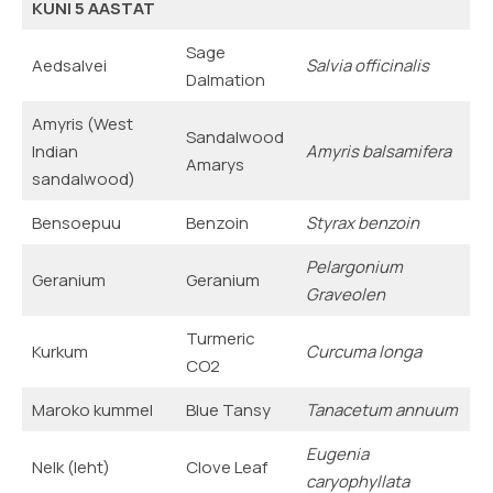
KUNI 5 AASTAT
Sage
Aedsalvei
Salvia officinalis
Dalmation
Amyris (West
Sandalwood
Indian
Amyris balsamifera
Amarys
sandalwood)
Bensoepuu
Benzoin
Styrax benzoin
Pelargonium
Geranium
Geranium
Graveolen
Turmeric
Kurkum
Curcuma longa
CO2
Maroko kummel
Blue Tansy
Tanacetum annuum
Eugenia
Nelk (leht)
Clove Leaf
caryophyllata