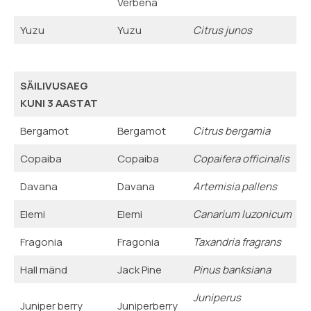
Verbena
Yuzu
Yuzu
Citrus junos
SÄILIVUSAEG
KUNI 3 AASTAT
Bergamot
Bergamot
Citrus bergamia
Copaiba
Copaiba
Copaifera officinalis
Davana
Davana
Artemisia pallens
Elemi
Elemi
Canarium luzonicum
Fragonia
Fragonia
Taxandria fragrans
Hall mänd
Jack Pine
Pinus banksiana
Juniperus
Juniper berry
Juniperberry