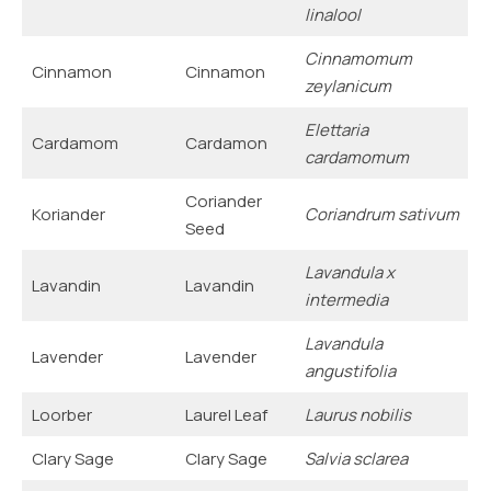
linalool
Cinnamomum
Cinnamon
Cinnamon
zeylanicum
Elettaria
Cardamom
Cardamon
cardamomum
Coriander
Koriander
Coriandrum sativum
Seed
Lavandula x
Lavandin
Lavandin
intermedia
Lavandula
Lavender
Lavender
angustifolia
Loorber
Laurel Leaf
Laurus nobilis
Clary Sage
Clary Sage
Salvia sclarea