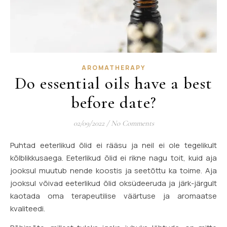
AROMATHERAPY
Do essential oils have a best
before date?
02/09/2022
/
No Comments
Puhtad eeterlikud õlid ei rääsu ja neil ei ole tegelikult
kõlblikkusaega. Eeterlikud õlid ei rikne nagu toit, kuid aja
jooksul muutub nende koostis ja seetõttu ka toime. Aja
jooksul võivad eeterlikud õlid oksüdeeruda ja järk-järgult
kaotada oma terapeutilise väärtuse ja aromaatse
kvaliteedi.