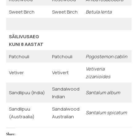
Sweet Birch
Sweet Birch
Betula lenta
SÄILIVUSAEG
KUNI 8 AASTAT
Patchouli
Patchouli
Pogostemon cablin
Vetiveria
Vetiver
Vetivert
zizanioides
Sandalwood
Sandlipuu (India)
Santalum album
Indian
Sandlipuu
Sandalwood
Santalum spicatum
(Austraalia)
Australian
Share: