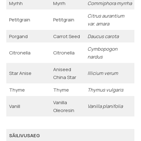
Myrhh
Myrrh
Commiphora myrrha
Citrus aurantium
Petitgrain
Petitgrain
var. amara
Porgand
Carrot Seed
Daucus carota
Cymbopogon
Citronella
Citronella
nardus
Aniseed
Star Anise
Illicium verum
China Star
Thyme
Thyme
Thymus vulgaris
Vanilla
Vanill
Vanilla planifolia
Oleoresin
SÄILIVUSAEG