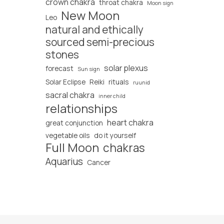
crown chakra
throat chakra
Moon sign
New Moon
Leo
natural and ethically
sourced semi-precious
stones
solar plexus
forecast
Sun sign
Solar Eclipse
Reiki
rituals
ruunid
sacral chakra
inner child
relationships
heart chakra
great conjunction
vegetable oils
do it yourself
Full Moon
chakras
Aquarius
Cancer