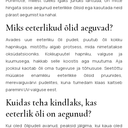
Põhimõte, millest tuleks igaks juhuks lähtuda, on mitte
hingata sisse aegunud eeterlikke õlisid ega kasutada neid
pärast aegumist ka nahal.
Miks eeterlikud õlid aeguvad?
Avades uue eeterliku õli pudeli, puutub õli kokku
hapnikuga, mistõttu algab protsess, mida nimetatakse
oksüdatsiooniks. Kokkupuutel hapniku, valguse ja
kuumusega, hakkab selle koostis aga muutuma. Aja
jooksul kaotab õli oma tugevuse ja tõhususe. Seetõttu
müüakse enamikku eeterlikke õlisid pruunides,
merevaiguvärvi pudelites, kuna tumedam klaas kaitseb
paremini UV-valguse eest.
Kuidas teha kindlaks, kas
eeterlik õli on aegunud?
Kui oled õlipudeli avanud, peaksid jälgima, kui kaua oled