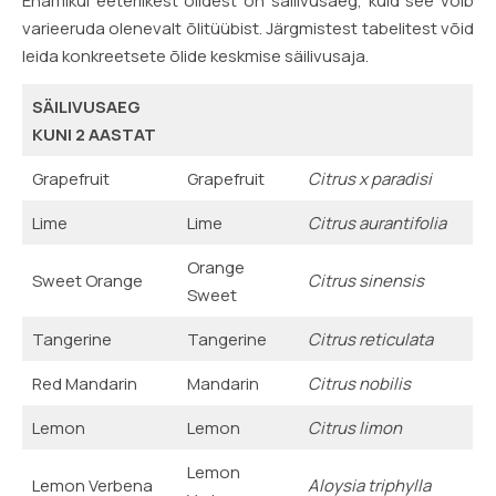
Enamikul eeterlikest õlidest on säilivusaeg, kuid see võib
varieeruda olenevalt õlitüübist. Järgmistest tabelitest võid
leida konkreetsete õlide keskmise säilivusaja.
SÄILIVUSAEG
KUNI 2 AASTAT
Grapefruit
Grapefruit
Citrus x paradisi
Lime
Lime
Citrus aurantifolia
Orange
Sweet Orange
Citrus sinensis
Sweet
Tangerine
Tangerine
Citrus reticulata
Red Mandarin
Mandarin
Citrus nobilis
Lemon
Lemon
Citrus limon
Lemon
Lemon Verbena
Aloysia triphylla