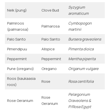
Syzygium
Nelk (pung)
Clove Bud
aromaticum
Palmiroos
Cymbopogon
Palmarosa
(palmarosa)
martinii
Palo Santo
Palo Santo
Bursera graveolens
Pimendipuu
Allspice
Pimenta dioica
Peppermint
Peppermint
Mentha piperita
Pune (oregano)
Oregano
Origanum vulgare
Roos (kaukaasia
Rose
Rosa centifolia
roos)
Pelargonium
Rose
Rose Geranium
Graveolens &
Geranium
P/Rosa Egypt