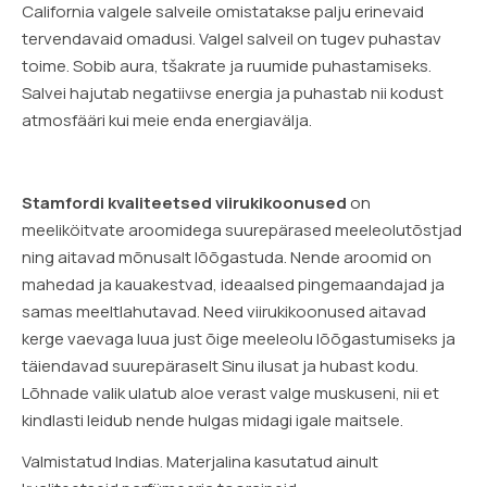
California valgele salveile omistatakse palju erinevaid
tervendavaid omadusi. Valgel salveil on tugev puhastav
toime. Sobib aura, tšakrate ja ruumide puhastamiseks.
Salvei hajutab negatiivse energia ja puhastab nii kodust
atmosfääri kui meie enda energiavälja.
Stamfordi kvaliteetsed viirukikoonused
on
meeliköitvate aroomidega suurepärased meeleolutõstjad
ning aitavad mõnusalt lõõgastuda. Nende aroomid on
mahedad ja kauakestvad, ideaalsed pingemaandajad ja
samas meeltlahutavad. Need viirukikoonused aitavad
kerge vaevaga luua just õige meeleolu lõõgastumiseks ja
täiendavad suurepäraselt Sinu ilusat ja hubast kodu.
Lõhnade valik ulatub aloe verast valge muskuseni, nii et
kindlasti leidub nende hulgas midagi igale maitsele.
Valmistatud Indias. Materjalina kasutatud ainult