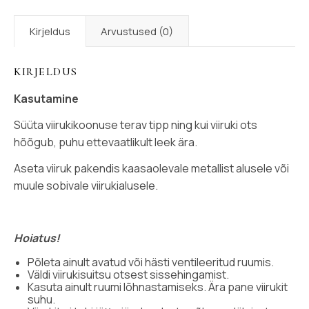
Kirjeldus
Arvustused (0)
KIRJELDUS
Kasutamine
Süüta viirukikoonuse terav tipp ning kui viiruki ots
hõõgub, puhu ettevaatlikult leek ära.
Aseta viiruk pakendis kaasaolevale metallist alusele või
muule sobivale viirukialusele.
Hoiatus!
Põleta ainult avatud või hästi ventileeritud ruumis.
Väldi viirukisuitsu otsest sissehingamist.
Kasuta ainult ruumi lõhnastamiseks. Ära pane viirukit
suhu.