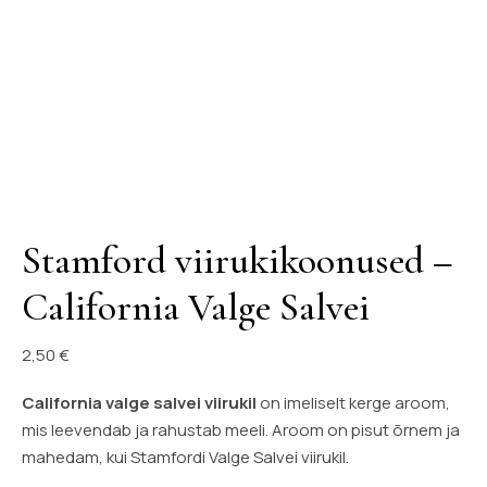
Stamford viirukikoonused –
California Valge Salvei
2,50
€
California valge salvei viirukil
on imeliselt kerge aroom,
mis leevendab ja rahustab meeli. Aroom on pisut õrnem ja
mahedam, kui Stamfordi Valge Salvei viirukil.