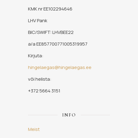
KMK nr EE102294646
LHV Pank
BIC/SWIFT: LHVBEE22
a/a EE857700771005319957
Kirjuta:
hingelaegas@hingelaegas.ee
või helista:
+372 5664 3151
INFO
Meist