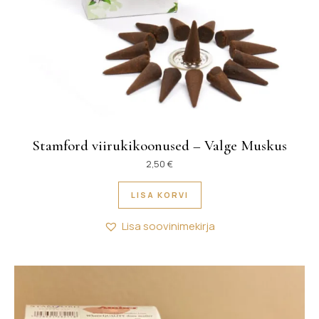
Stamford viirukikoonused – Valge Muskus
2,50
€
LISA KORVI
Lisa soovinimekirja