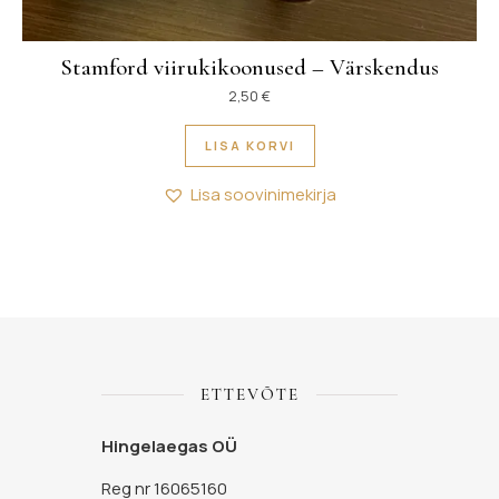
Stamford viirukikoonused – Värskendus
2,50
€
LISA KORVI
Lisa soovinimekirja
ETTEVÕTE
Hingelaegas OÜ
Reg nr 16065160