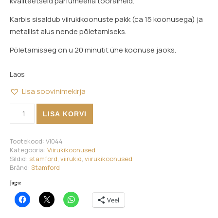
kvaliteetseid parfümeeria tooraineid.
Karbis sisaldub viirukikoonuste pakk (ca 15 koonusega) ja
metallist alus nende põletamiseks.
Põletamisaeg on u 20 minutit ühe koonuse jaoks.
Laos
Lisa soovinimekirja
Stamford viirukikoonused - California Valge Salvei kogus
LISA KORVI
Tootekood:
VI044
Kategooria:
Viirukikoonused
Sildid:
stamford
,
viirukid
,
viirukikoonused
Bränd:
Stamford
Jaga:
Veel