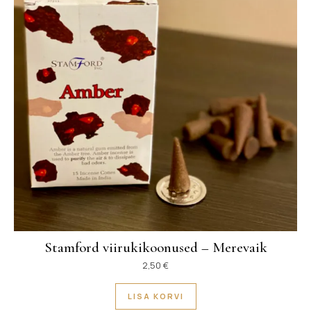
Stamford viirukikoonused – Merevaik
2,50
€
LISA KORVI