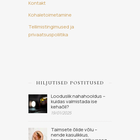
Kontakt
Kohaletoimetamine
Tellimistingimused ja
privaatsuspoliitika
HILJUTISED POSTITUSED
Looduslik nahahooldus –
kuidas valmistada ise
kehaõli?
19/01/2025
Taimsete õlide võlu –
nende kasulikkus,