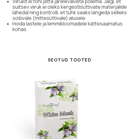
Viirukit ei tohi jätta järelevalveta põlema. Jälgi, et
suitsev viiruk ei oleks kergestisüttivate materjalide
lähedal ning kontrolli, et tuhk saaks langeda selleks
sobivale (mittesüttivale) alusele.
Hoida lastele ja lemmikloomadele kättesaamatus
kohas.
SEOTUD TOOTED