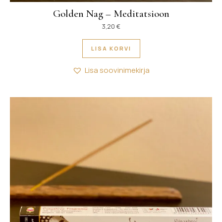
Golden Nag – Meditatsioon
3,20
€
LISA KORVI
Lisa soovinimekirja