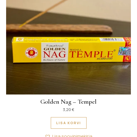
Golden Nag – Tempel
3,20
€
LISA KORVI
Lisa soovinimekirja