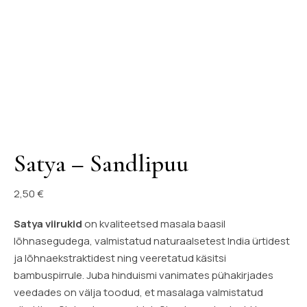
Satya – Sandlipuu
2,50
€
Satya viirukid
on kvaliteetsed masala baasil
lõhnasegudega, valmistatud naturaalsetest India ürtidest
ja lõhnaekstraktidest ning veeretatud käsitsi
bambuspirrule. Juba hinduismi vanimates pühakirjades
veedades on välja toodud, et masalaga valmistatud