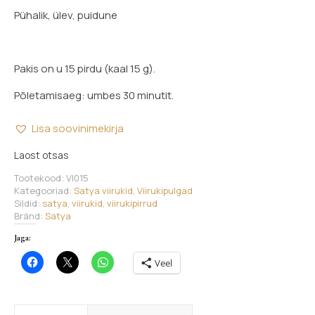
Pühalik, ülev, puidune
Pakis on u 15 pirdu (kaal 15 g).
Põletamisaeg: umbes 30 minutit.
Lisa soovinimekirja
Laost otsas
Tootekood:
VI015
Kategooriad:
Satya viirukid
,
Viirukipulgad
Sildid:
satya
,
viirukid
,
viirukipirrud
Bränd:
Satya
Jaga:
Veel