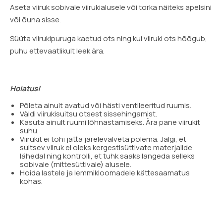
Aseta viiruk sobivale viirukialusele või torka näiteks apelsini
või õuna sisse.
Süüta viirukipuruga kaetud ots ning kui viiruki ots hõõgub,
puhu ettevaatlikult leek ära.
Hoiatus!
Põleta ainult avatud või hästi ventileeritud ruumis.
Väldi viirukisuitsu otsest sissehingamist.
Kasuta ainult ruumi lõhnastamiseks. Ära pane viirukit
suhu.
Viirukit ei tohi jätta järelevalveta põlema. Jälgi, et
suitsev viiruk ei oleks kergestisüttivate materjalide
lähedal ning kontrolli, et tuhk saaks langeda selleks
sobivale (mittesüttivale) alusele.
Hoida lastele ja lemmikloomadele kättesaamatus
kohas.