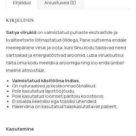
Kirjeldus
Arvustused (0)
KIRJELDUS
Satya viirukid
on valmistatud puhaste ekstraktide ja
kvaliteetsete lõhnastatud õlidega. Pane suitsema endale
meelepärane viiruk ja oota, kuni Sinu kodu täidavad need
särtsakad ja energiatõstvad aroomid. Luba viirukisuitsul
täita oma kodu meeldiva aroomiga ning loo enda ümber
imeline atmosfäär.
Valmistatud käsitööna Indias.
On naturaalsed ja keskkonnasõbralikud.
Pole kasutatud lapstööjõudu.
Pole kasutatud loomset päritolu koostisosi.
Ei sisalda keemilisi ega toksilisi ühendeid.
Pakendina on kasutatud taaskasutatavat paberit.
Kasutamine