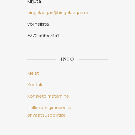
Kirjuta:
hingelaegas@hingelaegas.ee
või helista:
+372 5664 3151
INFO
Meist
Kontakt
Kohaletoimetamine
Tellimistingimused ja
privaatsuspoliitika