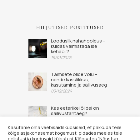
HILJUTISED POSTITUSED
Looduslik nahahooldus –
kuidas valmistada ise
kehaõli?
19/01/2025
Taimsete õlide võlu –
nende kasulikkus,
kasutamine ja säilivusaeg
03/12/2024
Kas eeterlikel õlidel on
säilivustähtaeg?
02/09/2022
Kasutame oma veebisaidil küpsiseid, et pakkuda teile
kõige asjakohasemat kogemust, pidades meeles teie
eelistusi ja korduvaid külastusi. Klõpsates "Nõustun