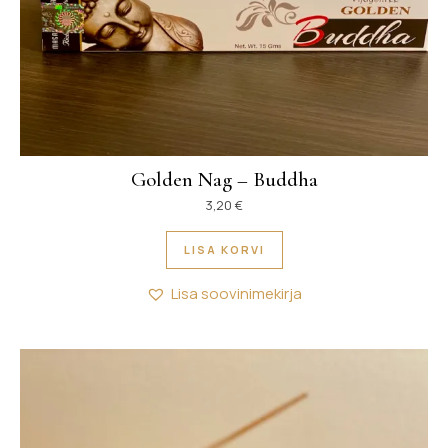
Golden Nag – Buddha
3,20
€
LISA KORVI
Lisa soovinimekirja