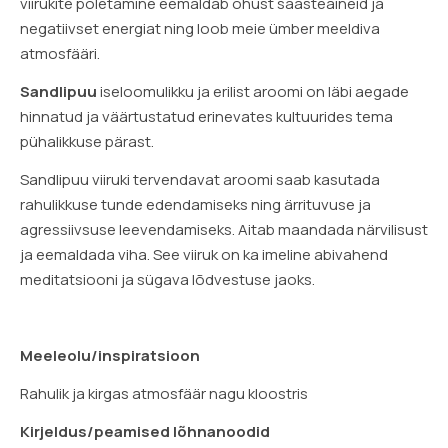
viirukite põletamine eemaldab õhust saasteaineid ja
negatiivset energiat ning loob meie ümber meeldiva
atmosfääri.
Sandlipuu
iseloomulikku ja erilist aroomi on läbi aegade
hinnatud ja väärtustatud erinevates kultuurides tema
pühalikkuse pärast.
Sandlipuu viiruki tervendavat aroomi saab kasutada
rahulikkuse tunde edendamiseks ning ärrituvuse ja
agressiivsuse leevendamiseks. Aitab maandada närvilisust
ja eemaldada viha. See viiruk on ka imeline abivahend
meditatsiooni ja sügava lõdvestuse jaoks.
Meeleolu/inspiratsioon
Rahulik ja kirgas atmosfäär nagu kloostris
Kirjeldus/peamised lõhnanoodid