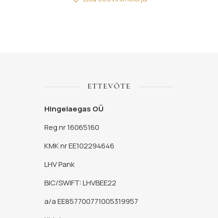
ETTEVÕTE
Hingelaegas OÜ
Reg nr 16065160
KMK nr EE102294646
LHV Pank
BIC/SWIFT: LHVBEE22
a/a EE857700771005319957