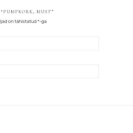
T “PUMPKORK, MUST”
jad on tähistatud
*
-ga