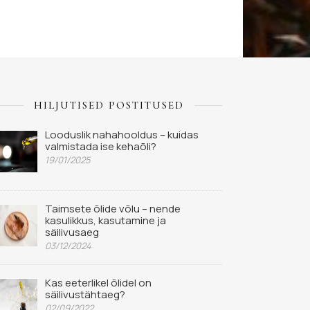
HILJUTISED POSTITUSED
Looduslik nahahooldus – kuidas
valmistada ise kehaõli?
19/01/2025
Taimsete õlide võlu – nende
kasulikkus, kasutamine ja
säilivusaeg
03/12/2024
Kas eeterlikel õlidel on
säilivustähtaeg?
02/09/2022