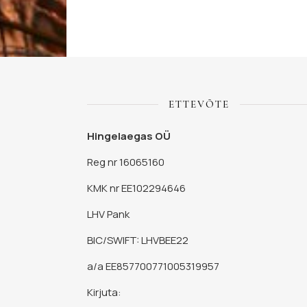
ETTEVÕTE
Hingelaegas OÜ
Reg nr 16065160
KMK nr EE102294646
LHV Pank
BIC/SWIFT: LHVBEE22
a/a EE857700771005319957
Kirjuta: