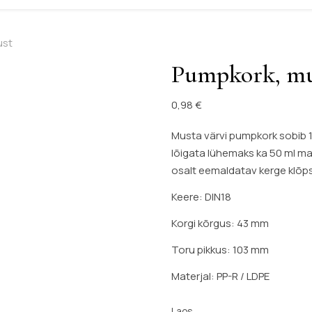
ust
Pumpkork, m
0,98
€
Musta värvi pumpkork sobib 
lõigata lühemaks ka 50 ml m
osalt eemaldatav kerge klõp
Keere: DIN18
Korgi kõrgus: 43 mm
Toru pikkus: 103 mm
Materjal: PP-R / LDPE
Laos