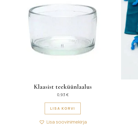
Klaasist teeküünlaalus
0,93
€
LISA KORVI
Lisa soovinimekirja