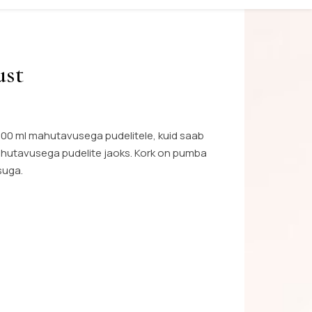
ust
100 ml mahutavusega pudelitele, kuid saab
ahutavusega pudelite jaoks. Kork on pumba
suga.