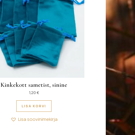
Kinkekott sametist, sinine
1,20
€
LISA KORVI
Lisa soovinimekirja