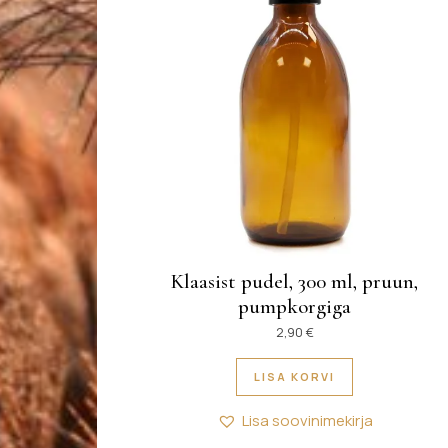
Klaasist pudel, 300 ml, pruun,
pumpkorgiga
2,90
€
LISA KORVI
Lisa soovinimekirja