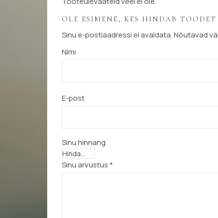
Tooteülevaateid veel ei ole.
OLE ESIMENE, KES HINDAB TOODE
Sinu e-postiaadressi ei avaldata.
Nõutavad väl
Nimi
E-post
Sinu hinnang
Sinu arvustus
*