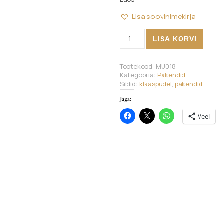
Lisa soovinimekirja
Pumpkork, must kogus
LISA KORVI
Tootekood:
MU018
Kategooria:
Pakendid
Sildid:
klaaspudel
,
pakendid
Jaga:
Veel