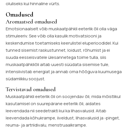
oluliseks kui hinnaline vürts.
Omadused
Aromaatsed omadused
Emotsionaalselt võib muskaatpähkli eeterlik õli olla väga
stimuleeriv. See võib olla kasulik motivatsiooni ja
keskendumise toetamiseks keerulistel eluperioodidel. Kui
tunned sisemist raskustunnet, loidust, rõhumist ja ei
suuda eesseisvatele ülesannetega toime tulla, siis
muskaatpähkliõli aitab uuesti süüdata sisemise tule,
intensiivistab energiat ja annab oma hõõguva kuumusega
südamlikku soojust.
Tervistavad omadused
Muskaatpähkli eeterlik õli on soojendav õli, mida mõistlikul
kasutamisel on suurepärane eeterlik õli, aidates
leevendada nii seedetrakti kui ka lihasvalusid. Aitab
leevendada kõhukrampe, iiveldust, lihasvalusid ja -pinget,
reuma- ja artriidivalu, menstruaalkrampe.