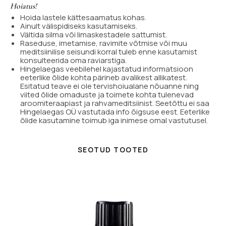
Hoiatus!
Hoida lastele kättesaamatus kohas.
Ainult välispidiseks kasutamiseks.
Vältida silma või limaskestadele sattumist.
Raseduse, imetamise, ravimite võtmise või muu
meditsiinilise seisundi korral tuleb enne kasutamist
konsulteerida oma raviarstiga.
Hingelaegas veebilehel kajastatud informatsioon
eeterlike õlide kohta pärineb avalikest allikatest.
Esitatud teave ei ole tervishoiualane nõuanne ning
viited õlide omaduste ja toimete kohta tulenevad
aroomiteraapiast ja rahvameditsiinist. Seetõttu ei saa
Hingelaegas OÜ vastutada info õigsuse eest. Eeterlike
õlide kasutamine toimub iga inimese omal vastutusel.
SEOTUD TOOTED