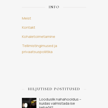
INFO
Meist
Kontakt
Kohaletoimetamine
Tellimistingimused ja
privaatsuspoliitika
HILJUTISED POSTITUSED
Looduslik nahahooldus –
kuidas valmistada ise
kehaõli?