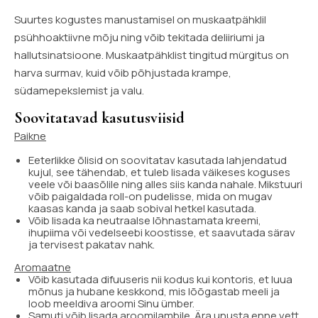
Suurtes kogustes manustamisel on muskaatpähklil
psühhoaktiivne mõju ning võib tekitada deliiriumi ja
hallutsinatsioone. Muskaatpähklist tingitud mürgitus on
harva surmav, kuid võib põhjustada krampe,
südamepekslemist ja valu.
Soovitatavad kasutusviisid
Paikne
Eeterlikke õlisid on soovitatav kasutada lahjendatud
kujul, see tähendab, et tuleb lisada väikeses koguses
veele või baasõlile ning alles siis kanda nahale. Mikstuuri
võib paigaldada roll-on pudelisse, mida on mugav
kaasas kanda ja saab sobival hetkel kasutada.
Võib lisada ka neutraalse lõhnastamata kreemi,
ihupiima või vedelseebi koostisse, et saavutada särav
ja tervisest pakatav nahk.
Aromaatne
Võib kasutada difuuseris nii kodus kui kontoris, et luua
mõnus ja hubane keskkond, mis lõõgastab meeli ja
loob meeldiva aroomi Sinu ümber.
Samuti võib lisada aroomilambile. Ära unusta enne vett