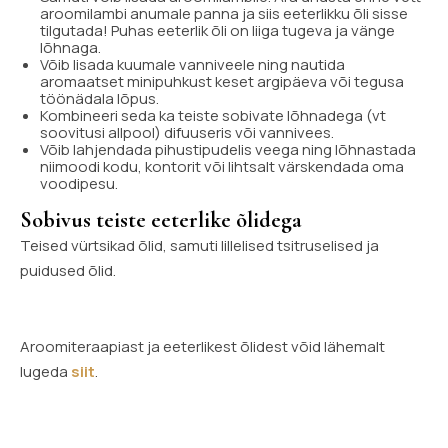
aroomilambi anumale panna ja siis eeterlikku õli sisse
tilgutada! Puhas eeterlik õli on liiga tugeva ja vänge
lõhnaga.
Võib lisada kuumale vanniveele ning nautida
aromaatset minipuhkust keset argipäeva või tegusa
töönädala lõpus.
Kombineeri seda ka teiste sobivate lõhnadega (vt
soovitusi allpool) difuuseris või vannivees.
Võib lahjendada pihustipudelis veega ning lõhnastada
niimoodi kodu, kontorit või lihtsalt värskendada oma
voodipesu.
Sobivus teiste eeterlike õlidega
Teised vürtsikad õlid, samuti lillelised tsitruselised ja
puidused õlid.
Aroomiteraapiast ja eeterlikest õlidest võid lähemalt
lugeda
siit
.