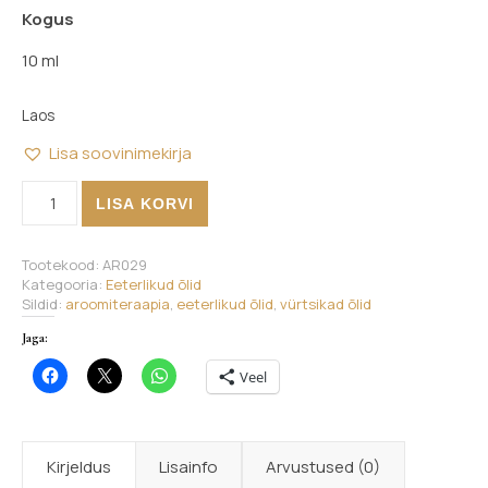
Kogus
10 ml
Laos
Lisa soovinimekirja
Muskaatpähkel eeterlik õli kogus
LISA KORVI
Tootekood:
AR029
Kategooria:
Eeterlikud õlid
Sildid:
aroomiteraapia
,
eeterlikud õlid
,
vürtsikad õlid
Jaga:
Veel
Kirjeldus
Lisainfo
Arvustused (0)