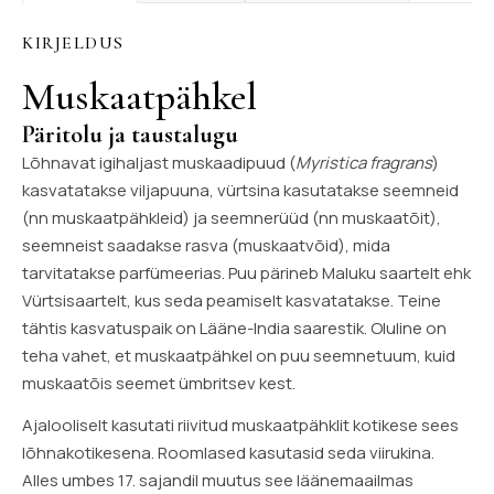
KIRJELDUS
Muskaatpähkel
Päritolu ja taustalugu
Lõhnavat igihaljast muskaadipuud (
Myristica fragrans
)
kasvatatakse viljapuuna, vürtsina kasutatakse seemneid
(nn muskaatpähkleid) ja seemnerüüd (nn muskaatõit),
seemneist saadakse rasva (muskaatvõid), mida
tarvitatakse parfümeerias. Puu pärineb Maluku saartelt ehk
Vürtsisaartelt, kus seda peamiselt kasvatatakse. Teine
tähtis kasvatuspaik on Lääne-India saarestik. Oluline on
teha vahet, et muskaatpähkel on puu seemnetuum, kuid
muskaatõis seemet ümbritsev kest.
Ajalooliselt kasutati riivitud muskaatpähklit kotikese sees
lõhnakotikesena. Roomlased kasutasid seda viirukina.
Alles umbes 17. sajandil muutus see läänemaailmas