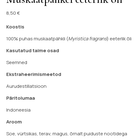
8,50
€
Koostis
100% puhas muskaatpähkli (
Myristica fragrans
) eeterlik õli
Kasutatud taime osad
Seemned
Ekstraheerimismeetod
Aurudestillatsioon
Päritolumaa
Indoneesia
Aroom
Soe, vürtsikas, terav, magus, õrnalt puiduste nootidega