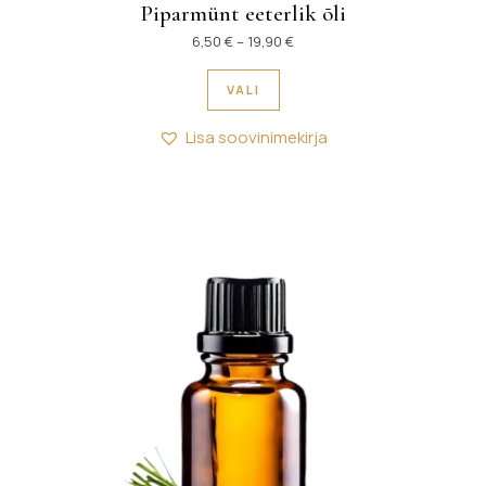
Piparmünt eeterlik õli
Hinnavahemik: 6,50 € kuni 19
6,50
€
–
19,90
€
Sellel tootel on mitu variant
VALI
Lisa soovinimekirja