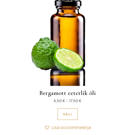
Bergamott eeterlik õli
Hinnavahemik: 6,50 € kuni 17
6,50
€
–
17,50
€
Sellel tootel on mitu variant
VALI
Lisa soovinimekirja