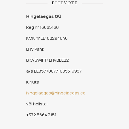
ETTEVÕTE
Hingelaegas OÜ
Reg nr 16065160
KMK nr EE102294646
LHV Pank
BIC/SWIFT: LHVBEE22
a/a EE857700771005319957
Kirjuta:
hingelaegas@hingelaegas.ee
või helista:
+372 5664 3151