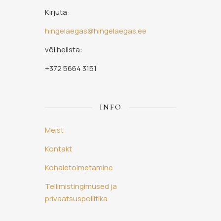
Kirjuta:
hingelaegas@hingelaegas.ee
või helista:
+372 5664 3151
INFO
Meist
Kontakt
Kohaletoimetamine
Tellimistingimused ja
privaatsuspoliitika