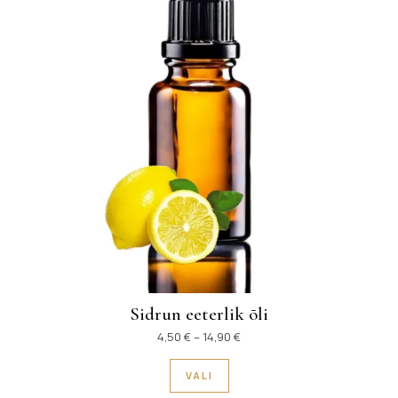
Sidrun eeterlik õli
Hinnavahemik: 4,50 € kuni 14
4,50
€
–
14,90
€
Sellel tootel on mitu variant
VALI