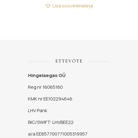
Lisa soovinimekirja
ETTEVÕTE
Hingelaegas OÜ
Reg nr 16065160
KMK nr EE102294646
LHV Pank
BIC/SWIFT: LHVBEE22
a/a EE857700771005319957