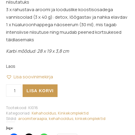
niisutatuks
3 x rahustava aroomi ja looduslike koostisosadega
vannisoolad (3 x 40 g): detox, lõõgastav ja nahka elavdav
1 x hüaluroonhappega näoseerum (30 ml), mis tagab
intensiivse niisutuse ning muudab peened kortsukesed
täidlasemaks
Karbi mõõdud: 28 x 19 x 3,8 cm
Laos
Lisa soovinimekirja
Kehahoolduskomplekt - Teadvelolek kogus
LISA KORVI
Tootekood:
KI016
Kategooriad:
Kehahooldus
,
Kinkekomplektid
Sildid:
aroomiteraapia
,
kehahooldus
,
kinkekomplektid
Jaga: