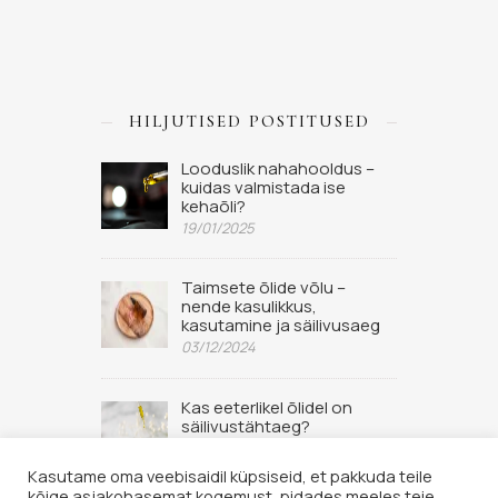
HILJUTISED POSTITUSED
Looduslik nahahooldus –
kuidas valmistada ise
kehaõli?
19/01/2025
Taimsete õlide võlu –
nende kasulikkus,
kasutamine ja säilivusaeg
03/12/2024
Kas eeterlikel õlidel on
säilivustähtaeg?
02/09/2022
Kasutame oma veebisaidil küpsiseid, et pakkuda teile
kõige asjakohasemat kogemust, pidades meeles teie