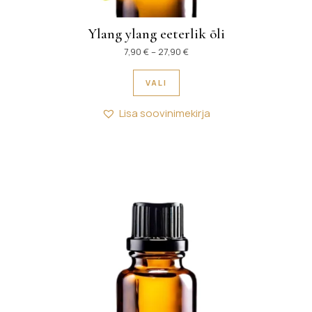
Ylang ylang eeterlik õli
Hinnavahemik: 7,90 € kuni 27
7,90
€
–
27,90
€
Sellel tootel on mitu variant
VALI
Lisa soovinimekirja