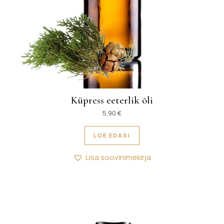
Küpress eeterlik õli
5,90
€
LOE EDASI
Lisa soovinimekirja