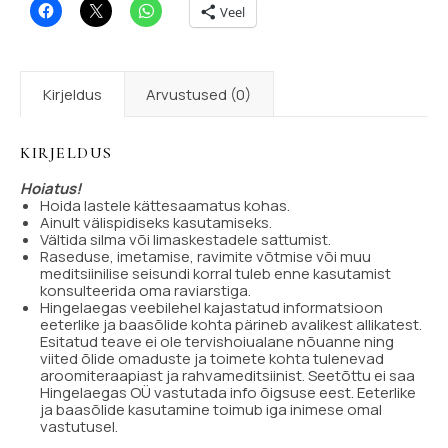
Veel
Kirjeldus
Arvustused (0)
KIRJELDUS
Hoiatus!
Hoida lastele kättesaamatus kohas.
Ainult välispidiseks kasutamiseks.
Vältida silma või limaskestadele sattumist.
Raseduse, imetamise, ravimite võtmise või muu
meditsiinilise seisundi korral tuleb enne kasutamist
konsulteerida oma raviarstiga.
Hingelaegas veebilehel kajastatud informatsioon
eeterlike ja baasõlide kohta pärineb avalikest allikatest.
Esitatud teave ei ole tervishoiualane nõuanne ning
viited õlide omaduste ja toimete kohta tulenevad
aroomiteraapiast ja rahvameditsiinist. Seetõttu ei saa
Hingelaegas OÜ vastutada info õigsuse eest. Eeterlike
ja baasõlide kasutamine toimub iga inimese omal
vastutusel.