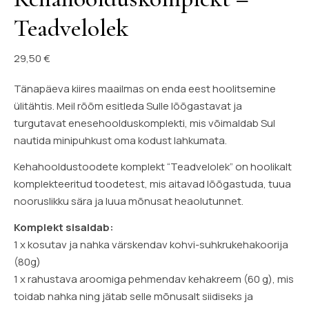
Teadvelolek
29,50
€
Tänapäeva kiires maailmas on enda eest hoolitsemine
ülitähtis. Meil rõõm esitleda Sulle lõõgastavat ja
turgutavat enesehoolduskomplekti, mis võimaldab Sul
nautida minipuhkust oma kodust lahkumata.
Kehahooldustoodete komplekt “Teadvelolek” on hoolikalt
komplekteeritud toodetest, mis aitavad lõõgastuda, tuua
nooruslikku sära ja luua mõnusat heaolutunnet.
Komplekt sisaldab:
1 x kosutav ja nahka värskendav kohvi-suhkrukehakoorija
(80g)
1 x rahustava aroomiga pehmendav kehakreem (60 g), mis
toidab nahka ning jätab selle mõnusalt siidiseks ja