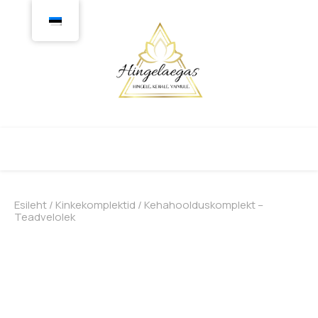
Esileht
/
Kinkekomplektid
/ Kehahoolduskomplekt –
Teadvelolek