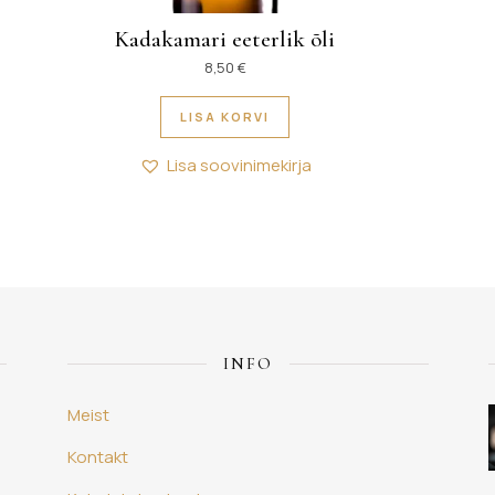
Kadakamari eeterlik õli
50 € kuni 29,90 €
8,50
€
itu varianti. Valikuid saab teha tootelehel.
LISA KORVI
Lisa soovinimekirja
INFO
Meist
Kontakt