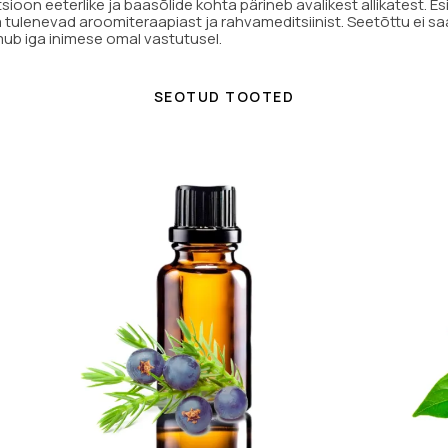
ioon eeterlike ja baasõlide kohta pärineb avalikest allikatest. E
a tulenevad aroomiteraapiast ja rahvameditsiinist. Seetõttu ei 
mub iga inimese omal vastutusel.
SEOTUD TOOTED