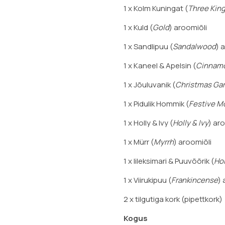
1 x Kolm Kuningat (
Three Kin
1 x Kuld (
Gold
) aroomiõli
1 x Sandlipuu (
Sandalwood
) 
1 x Kaneel & Apelsin (
Cinnamo
1 x Jõuluvanik (
Christmas Gar
1 x Pidulik Hommik (
Festive M
1 x Holly & Ivy (
Holly & Ivy
) ar
1 x Mürr (
Myrrh
) aroomiõli
1 x Iileksimari & Puuvõõrik (
Hol
1 x Viirukipuu (
Frankincense
) 
2 x tilgutiga kork (pipettkork)
Kogus