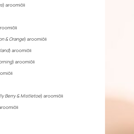
gs
) aroomiõli
aroomiõli
n & Orange
) aroomiõli
land
) aroomiõli
orning
) aroomiõli
oomiõli
ly Berry & Mistletoe
) aroomiõli
aroomiõli