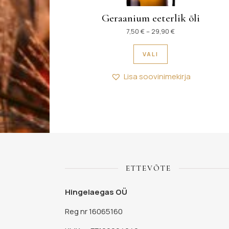
Geraanium eeterlik õli
Hinnavahemik: 7,
7,50
€
–
29,90
€
Sellel tootel on m
VALI
Lisa soovinimekirja
ETTEVÕTE
Hingelaegas OÜ
Reg nr 16065160