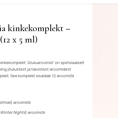
ia kinkekomplekt –
12 x 5 ml)
kinkekomplekt “Jõuluaroomid” on spetsiaalselt
ng jõulustest ja talvistest aroomidest
ekt. See komplekt sisaldab 12 aroomiõli
istmas
) aroomiõli
Winter Nights
) aroomiõli