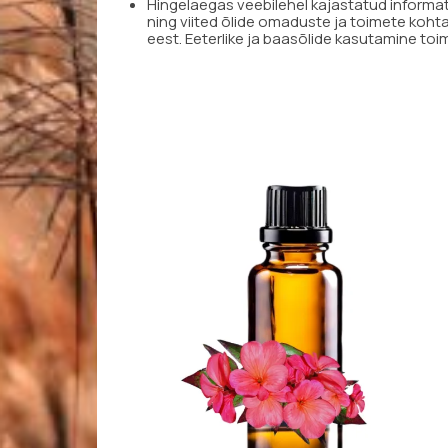
Hingelaegas veebilehel kajastatud informats
ning viited õlide omaduste ja toimete koht
eest. Eeterlike ja baasõlide kasutamine toi