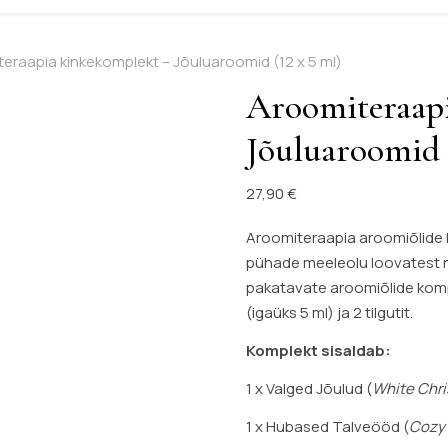
eraapia kinkekomplekt – Jõuluaroomid (12 x 5 ml)
Aroomiteraap
Jõuluaroomid (
27,90
€
Aroomiteraapia aroomiõlide 
pühade meeleolu loovatest ni
pakatavate aroomiõlide kompl
(igaüks 5 ml) ja 2 tilgutit.
Komplekt sisaldab:
1 x Valged Jõulud (
White Chr
1 x Hubased Talveööd (
Cozy 