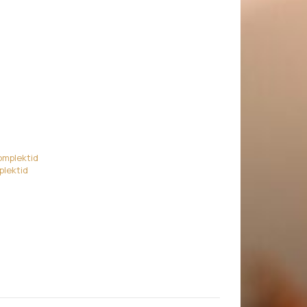
 - Jõuluaroomid (12 x 5 ml) kogus
omplektid
plektid