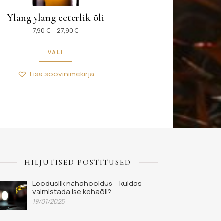
Ylang ylang eeterlik õli
Hinnavahemik: 7,90 € kuni 27,90 €
7,90
€
–
27,90
€
Sellel tootel on mitu varianti. Valikuid saab 
VALI
Lisa soovinimekirja
HILJUTISED POSTITUSED
Looduslik nahahooldus – kuidas
valmistada ise kehaõli?
19/01/2025