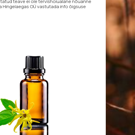
sitatud teave ei ole tervishoiualane nõuanne
saa Hingelaegas OÜ vastutada info õigsuse