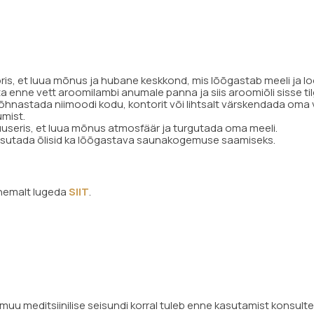
toris, et luua mõnus ja hubane keskkond, mis lõõgastab meeli ja 
a enne vett aroomilambi anumale panna ja siis aroomiõli sisse ti
lõhnastada niimoodi kodu, kontorit või lihtsalt värskendada oma
umist.
uuseris, et luua mõnus atmosfäär ja turgutada oma meeli.
 kasutada õlisid ka lõõgastava saunakogemuse saamiseks.
lähemalt lugeda
SIIT
.
uu meditsiinilise seisundi korral tuleb enne kasutamist konsulte