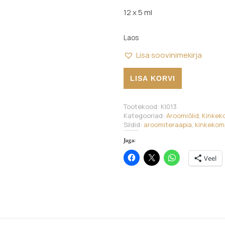
12 x 5 ml
Laos
Lisa soovinimekirja
Aroomiteraapia kinkekomplekt
LISA KORVI
Tootekood:
KI013
Kategooriad:
Aroomiõlid
,
Kinkek
Sildid:
aroomiteraapia
,
kinkekom
Jaga:
Veel