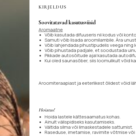
KIRJELDUS
Soovitatavad kasutusviisid
Aromaatne
Võib kasutada difuuseris nii kodus või kon
Samuti võib lisada aroomilambile. Ära unust
Võib lahjendada pihustipudelis veega ning 
Võib pihustada padjale, et soodustada uin
Pikkade autosõitude ajal kasutada autodif
Kui oled saunasõber, siis loomulikult võid
Aroomiteraapiast ja eeterlikest õlidest võid 
Hoiatus!
Hoida lastele kättesaamatus kohas.
Ainult välispidiseks kasutamiseks.
Vältida silma või limaskestadele sattumist.
Raseduse, imetamise, ravimite võtmise või m