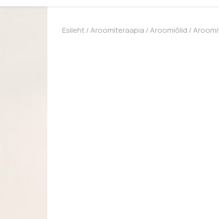
Esileht
/
Aroomiteraapia
/
Aroomiõlid
/ Aroomit