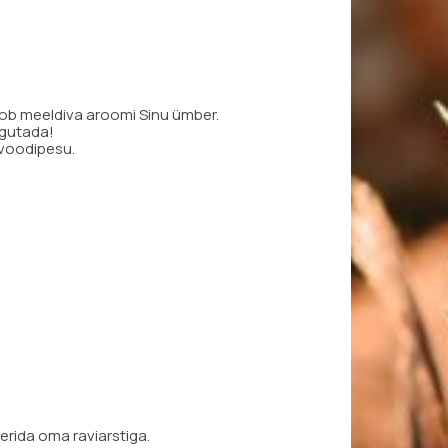
loob meeldiva aroomi Sinu ümber.
lgutada!
 voodipesu.
erida oma raviarstiga.