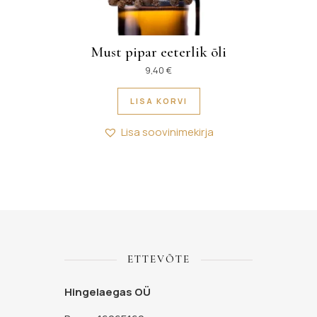
Must pipar eeterlik õli
9,40
€
LISA KORVI
Lisa soovinimekirja
ETTEVÕTE
Hingelaegas OÜ