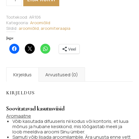
Tootekood:
AR106
Kategooria:
Aroomiõlid
Sildid:
aroomiõlid
,
aroomiteraapia
Jaga:
Veel
Kirjeldus
Arvustused (0)
KIRJELDUS
Soovitatavad kasutusviisid
Aromaatne
Võib kasutada difuuseris nii kodus või kontoris, et luua
mõnus ja hubane keskkond, mis lõõgastab meeli ja
loob meeldiva aroomi Sinu ümber.
Samuti võib lisada aroomilambile. Ära unusta enne vett