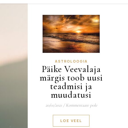
ASTROLOOGIA
Päike Veevalaja
märgis toob uusi
teadmisi ja
muudatusi
20/01/2021
/
Kommentaare pole
LOE VEEL