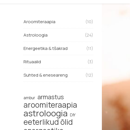
Aroomiteraapia
(10)
Astroloogia
(24)
Energeetika & tšakrad
(11)
Rituaalid
(3)
Suhted & eneseareng
(12)
armastus
ambur
aroomiteraapia
astroloogia
DIY
eeterlikud õlid