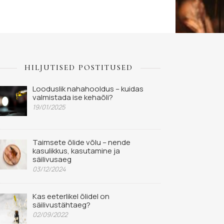
HILJUTISED POSTITUSED
Looduslik nahahooldus – kuidas
valmistada ise kehaõli?
19/01/2025
Taimsete õlide võlu – nende
kasulikkus, kasutamine ja
säilivusaeg
03/12/2024
Kas eeterlikel õlidel on
säilivustähtaeg?
02/09/2022