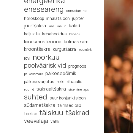
energeetika
eneseareng
ennustamine
horoskoop
inhalatsioon
jupiter
juurtšakra
kalad
jäär
kaalud
kaljukits
kehahooldus
kehaõli
kiindumusteooria
kolmas silm
kroontšakra
kurgutšakra
kuumärk
noorkuu
lõvi
poolvääriskivid
prognoos
päikesepõimik
päikesemärk
päikesevarjutus
reiki
rituaalid
sakraaltšakra
ruunid
sisemine laps
suhted
suur konjunktsioon
südametšakra
taimsed õlid
täiskuu
tšakrad
tee ise
veevalaja
vähk