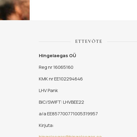
ETTEVÕTE
Hingelaegas OÜ
Reg nr 16065160
KMK nr EE102294646
LHV Pank
BIC/SWIFT: LHVBEE22
a/a EE857700771005319957
Kirjuta:
hingelaegas@hingelaegas.ee