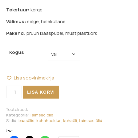
Tekstuur:
kerge
Välimus:
selge, helekollane
Pakend:
pruun klaaspudel, must plastkork
Kogus
Lisa soovinimekirja
Virsikuseemneõli kogus
LISA KORVI
Tootekood:
-
Kategooria:
Taimsed õlid
Sildid:
baasõlid
,
kehahooldus
,
kehaõli
,
taimsed õlid
Jaga: