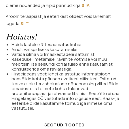
oleme nõuanded ja nipid pannud kirja
SIIA
.
Aroomiteraapiast ja eeterlikest õlidest võid lähemalt
lugeda
SIIT
.
Hoiatus!
Hoida lastele kättesaamatus kohas.
Ainult välispidiseks kasutamiseks.
Vältida silma või limaskestadele sattumist.
Raseduse, imetamise, ravimite võtmise või muu
meditsiinilise seisundi korral tuleb enne kasutamist
konsulteerida oma raviarstiga.
Hingelaegas veebilehel kajastatud informatsioon
baasõlide kohta pärineb avalikest allikatest. Esitatud
teave ei ole tervishoiualane nõuanne ning viited õlide
omaduste ja toimete kohta tulenevad
aroomiteraapiast ja rahvameditsiinist. Seetõttu ei saa
Hingelaegas OÜ vastutada info õigsuse eest. Baas- ja
eeterlike õlide kasutamine toimub iga inimese omal
vastutusel.
SEOTUD TOOTED