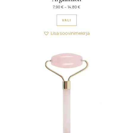
Hinnavahemik: 7,90 € kuni 14
7,90
€
–
14,80
€
Sellel tootel on mitu variant
VALI
Lisa soovinimekirja