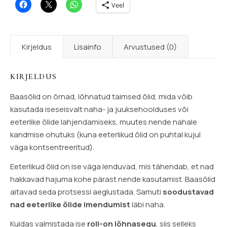
Veel
Kirjeldus
Lisainfo
Arvustused (0)
KIRJELDUS
Baasõlid on õrnad, lõhnatud taimsed õlid, mida võib
kasutada iseseisvalt naha- ja juuksehoolduses või
eeterlike õlide lahjendamiseks, muutes nende nahale
kandmise ohutuks (kuna eeterlikud õlid on puhtal kujul
väga kontsentreeritud).
Eeterlikud õlid on ise väga lenduvad, mis tähendab, et nad
hakkavad hajuma kohe pärast nende kasutamist. Baasõlid
aitavad seda protsessi aeglustada. Samuti
soodustavad
nad eeterlike õlide imendumist
läbi naha.
Kuidas valmistada ise
roll-on lõhnasegu
, siis selleks