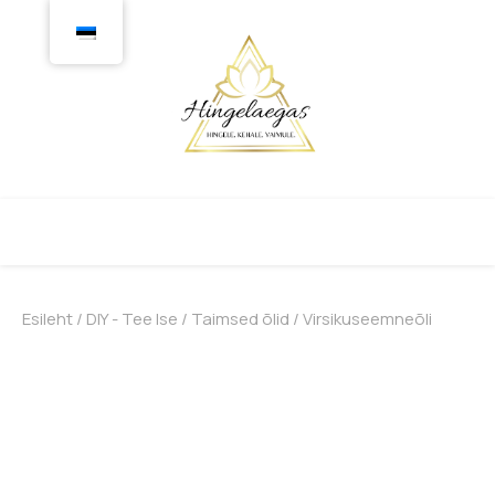
Esileht
/
DIY - Tee Ise
/
Taimsed õlid
/ Virsikuseemneõli