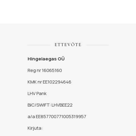
ETTEVÕTE
Hingelaegas OÜ
Reg nr 16065160
KMK nr EE102294646
LHV Pank
BIC/SWIFT: LHVBEE22
a/a EE857700771005319957
Kirjuta: