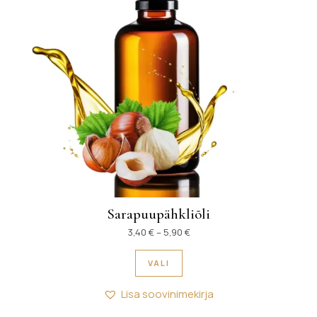
Sarapuupähkliõli
Hinnavahemik: 3,40 € kuni 5,
3,40
€
–
5,90
€
Sellel tootel on mitu variant
VALI
Lisa soovinimekirja