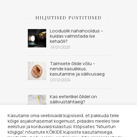
HILJUTISED POSTITUSED
Looduslik nahahooldus –
kuidas valmistada ise
kehaõli?
19/01/2025
Taimsete õlide võlu –
nende kasulikkus,
kasutamine ja säilivusaeg
03/12/2024
Kas eeterlikel õlidel on
säilivustähtaeg?
02/09/2022
Kasutame oma veebisaidil küpsiseid, et pakkuda teile
kõige asjakohasemat kogemust, pidades meeles teie
eelistusi ja korduvaid külastusi. Klõpsates "Nõustun
kõigiga", nõustute KÕIKIDE küpsiste kasutamisega.