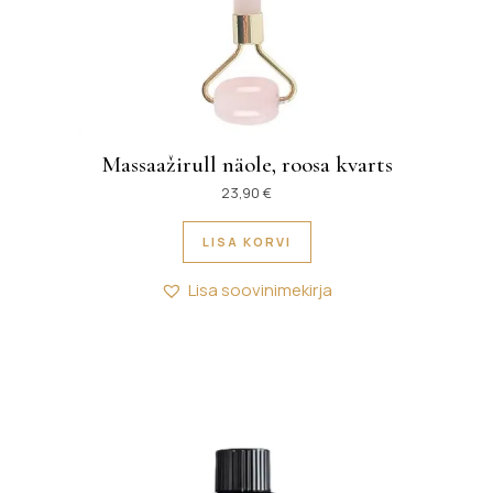
Massaažirull näole, roosa kvarts
23,90
€
LISA KORVI
Lisa soovinimekirja