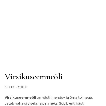
Virsikuseemneõli
Hinnavahemik: 3,00 € kuni 5,10 €
3,00
€
–
5,10
€
Virsikuseemneõli
on hästi imenduv ja õrna toimega.
Jätab naha siidiseks ja pehmeks. Sobib eriti hästi