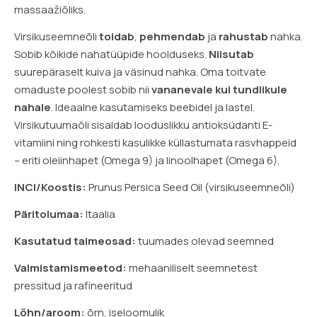
massaažiõliks.
Virsikuseemneõli
toidab
,
pehmendab
ja
rahustab
nahka.
Sobib kõikide nahatüüpide hoolduseks.
Niisutab
suurepäraselt kuiva ja väsinud nahka. Oma toitvate
omaduste poolest sobib nii
vananevale kui tundlikule
nahale
. Ideaalne kasutamiseks beebidel ja lastel.
Virsikutuumaõli sisaldab looduslikku antioksüdanti E-
vitamiini ning rohkesti kasulikke küllastumata rasvhappeid
– eriti oleiinhapet (Omega 9) ja linoolhapet (Omega 6).
INCI/Koostis:
Prunus Persica Seed Oil (virsikuseemneõli
)
Päritolumaa:
Itaalia
Kasutatud taimeosad:
tuumades olevad seemned
Valmistamismeetod:
mehaaniliselt seemnetest
pressitud ja rafineeritud
Lõhn/aroom:
õrn, iseloomulik