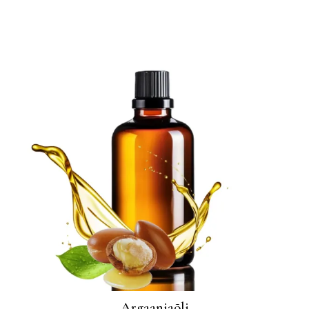
Argaaniaõli