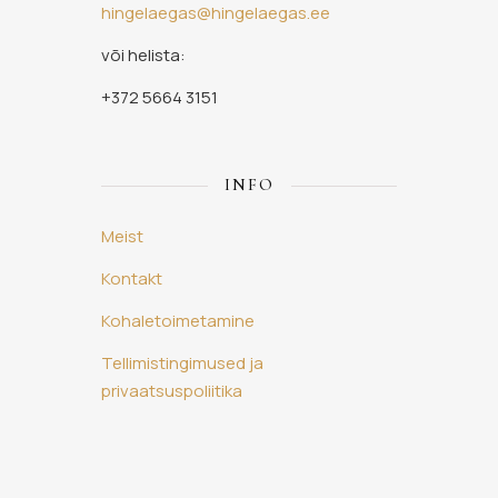
hingelaegas@hingelaegas.ee
või helista:
+372 5664 3151
INFO
Meist
Kontakt
Kohaletoimetamine
Tellimistingimused ja
privaatsuspoliitika