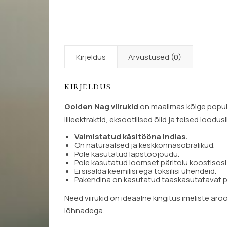
Kirjeldus
Arvustused (0)
KIRJELDUS
Golden Nag viirukid
on maailmas kõige popula
lilleektraktid, eksootilised õlid ja teised loo
Valmistatud käsitööna Indias.
On naturaalsed ja keskkonnasõbralikud.
Pole kasutatud lapstööjõudu.
Pole kasutatud loomset päritolu koostisosi
Ei sisalda keemilisi ega toksilisi ühendeid.
Pakendina on kasutatud taaskasutatavat p
Need viirukid on ideaalne kingitus imeliste ar
lõhnadega.