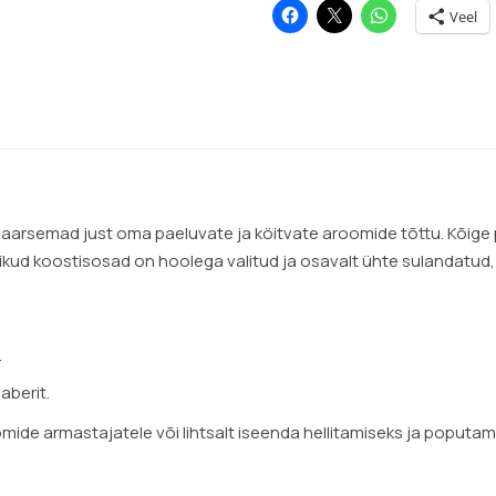
Veel
arsemad just oma paeluvate ja köitvate aroomide tõttu. Kõige pa
duslikud koostisosad on hoolega valitud ja osavalt ühte sulandatud,
.
aberit.
oomide armastajatele või lihtsalt iseenda hellitamiseks ja poputam