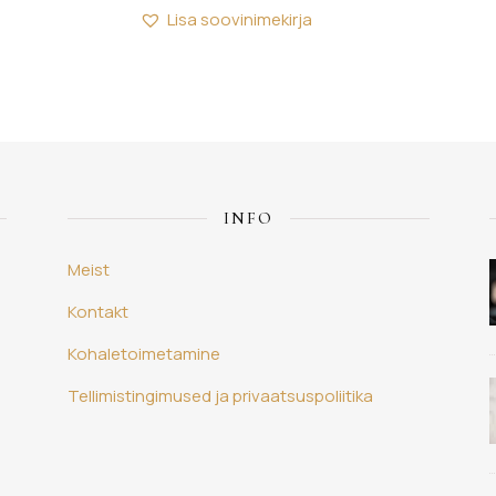
Lisa soovinimekirja
INFO
Meist
Kontakt
Kohaletoimetamine
Tellimistingimused ja privaatsuspoliitika