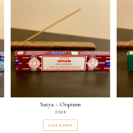
Satya – Oopium
2,50
€
LISA KORVI