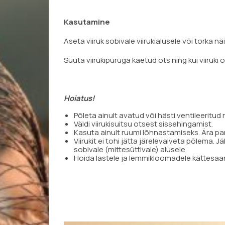
Kasutamine
Aseta viiruk sobivale viirukialusele või torka nä
Süüta viirukipuruga kaetud ots ning kui viiruki 
Hoiatus!
Põleta ainult avatud või hästi ventileeritud 
Väldi viirukisuitsu otsest sissehingamist.
Kasuta ainult ruumi lõhnastamiseks. Ära pan
Viirukit ei tohi jätta järelevalveta põlema. J
sobivale (mittesüttivale) alusele.
Hoida lastele ja lemmikloomadele kättesa