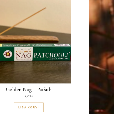
Golden Nag – Patšuli
3,20
€
LISA KORVI