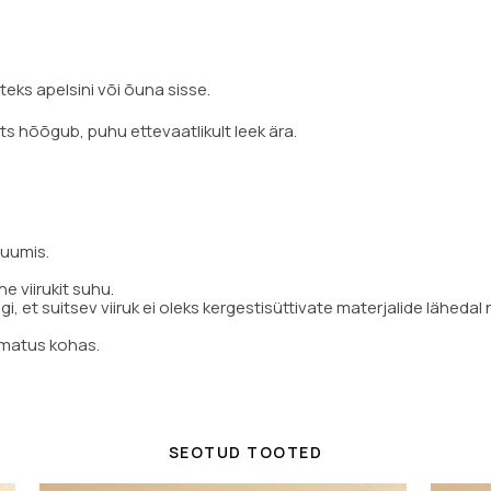
iteks apelsini või õuna sisse.
ots hõõgub, puhu ettevaatlikult leek ära.
ruumis.
e viirukit suhu.
älgi, et suitsev viiruk ei oleks kergestisüttivate materjalide lähedal
amatus kohas.
SEOTUD TOOTED