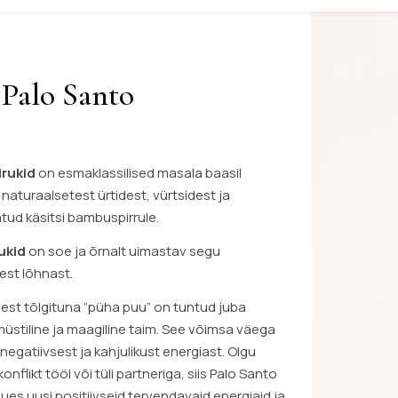
Palo Santo
irukid
on esmaklassilised masala baasil
aturaalsetest ürtidest, vürtsidest ja
atud käsitsi bambuspirrule.
ukid
on soe ja õrnalt uimastav segu
est lõhnast.
est tõlgituna “püha puu” on tuntud juba
müstiline ja maagiline taim. See võimsa väega
gatiivsest ja kahjulikust energiast. Olgu
konflikt tööl või tüli partneriga, siis Palo Santo
ues uusi positiivseid tervendavaid energiaid ja