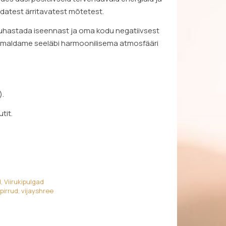
atest ärritavatest mõtetest.
puhastada iseennast ja oma kodu negatiivsest
võimaldame seeläbi harmoonilisema atmosfääri
).
tit.
d
,
Viirukipulgad
ipirrud
,
vijayshree