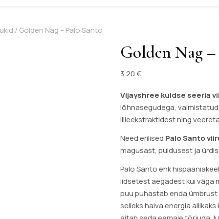
ukid
/ Golden Nag – Palo Santo
Golden Nag – 
3,20
€
Vijayshree kuldse seeria vi
lõhnasegudega, valmistatud n
lilleekstraktidest ning veeret
Need erilised
Palo Santo viir
magusast, puidusest ja ürdis
Palo Santo ehk hispaaniakeel
iidsetest aegadest kui väga 
puu puhastab enda ümbrust ne
selleks halva energia allikaks 
aitab seda eemale tõrjuda, lu