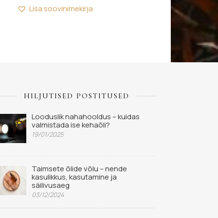
Lisa soovinimekirja
HILJUTISED POSTITUSED
Looduslik nahahooldus – kuidas
valmistada ise kehaõli?
19/01/2025
Taimsete õlide võlu – nende
kasulikkus, kasutamine ja
säilivusaeg
03/12/2024