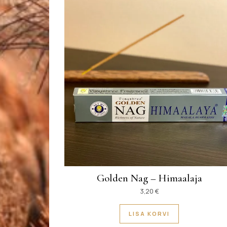
Golden Nag – Himaalaja
3,20
€
LISA KORVI