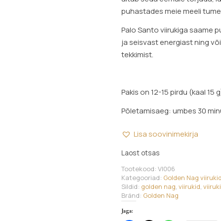
puhastades meie meeli tumed
Palo Santo viirukiga saame 
ja seisvast energiast ning 
tekkimist.
Pakis on 12-15 pirdu (kaal 15 g
Põletamisaeg: umbes 30 minu
Lisa soovinimekirja
Laost otsas
Tootekood:
VI006
Kategooriad:
Golden Nag viiruki
Sildid:
golden nag
,
viirukid
,
viiruk
Bränd:
Golden Nag
Jaga: