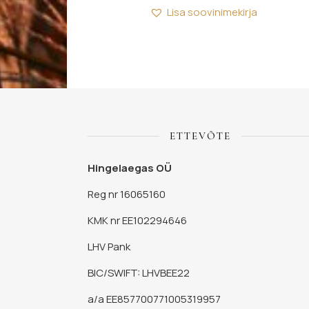
Lisa soovinimekirja
ETTEVÕTE
Hingelaegas OÜ
Reg nr 16065160
KMK nr EE102294646
LHV Pank
BIC/SWIFT: LHVBEE22
a/a EE857700771005319957