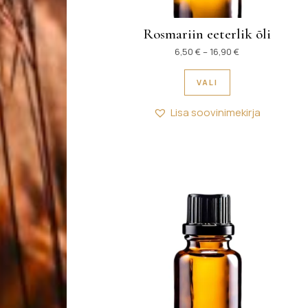
Rosmariin eeterlik õli
Hinnavahemik: 6
6,50
€
–
16,90
€
Sellel tootel on 
VALI
Lisa soovinimekirja