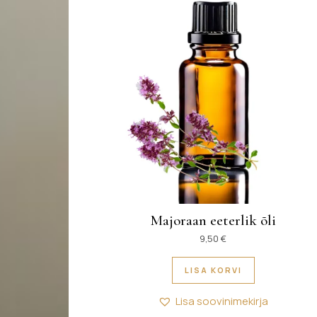
Majoraan eeterlik õli
9,50
€
LISA KORVI
Lisa soovinimekirja