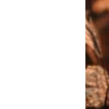
,90 €
i. Valikuid saab teha tootelehel.