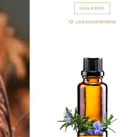
LISA KORVI
Lisa soovinimekirja