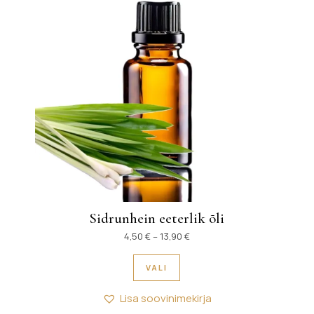
Sidrunhein eeterlik õli
Hinnavahemik: 4,50 € kuni 13
4,50
€
–
13,90
€
Sellel tootel on mitu variant
VALI
Lisa soovinimekirja