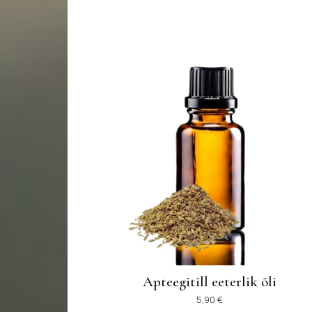
Apteegitill eeterlik õli
5,90
€