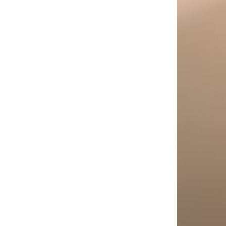
,90 €
i. Valikuid saab teha tootelehel.