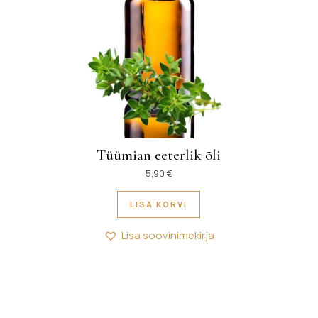
Tüümian eeterlik õli
5,90
€
LISA KORVI
Lisa soovinimekirja