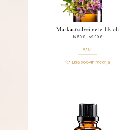
Muskaatsalvei eeterlik õli
Hinnavahemik: 1
14,50
€
–
49,90
€
Sellel tootel on 
VALI
Lisa soovinimekirja