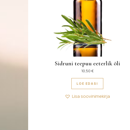
Sidruni teepuu eeterlik õli
10,50
€
LOE EDASI
Lisa soovinimekirja