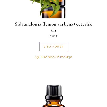
Sidrunaloisia (lemon verbena) eeterlik
õli
4,50 € kuni 49,90 €
mitu varianti. Valikuid saab teha tootelehel.
7,90
€
LISA KORVI
Lisa soovinimekirja