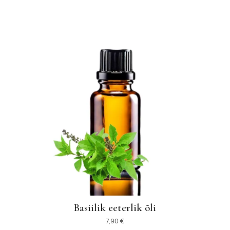
Basiilik eeterlik õli
7,90
€