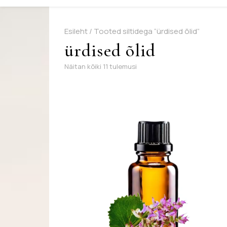
Esileht
/ Tooted siltidega “ürdised õlid”
ürdised õlid
Sorditud uusimate järgi
Näitan kõiki 11 tulemusi