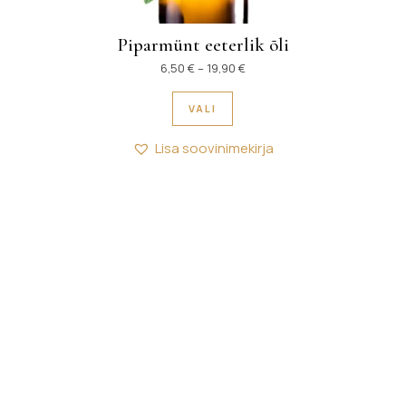
Piparmünt eeterlik õli
,50 € kuni 16,90 €
Hinnavahemik: 6,50 € kuni 19
6,50
€
–
19,90
€
mitu varianti. Valikuid saab teha tootelehel.
Sellel tootel on mitu variant
VALI
Lisa soovinimekirja