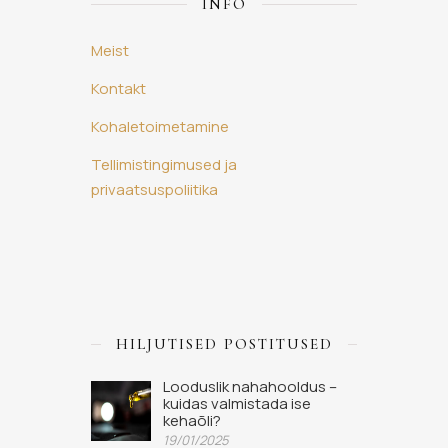
INFO
Meist
Kontakt
Kohaletoimetamine
Tellimistingimused ja
privaatsuspoliitika
HILJUTISED POSTITUSED
Looduslik nahahooldus –
kuidas valmistada ise
kehaõli?
19/01/2025