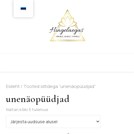
Esileht
/ Tooted siltidega “unenäopüüdjad”
unenäopüüdjad
Sorditud uusimate järgi
Näitan kõiki 5 tulemusi