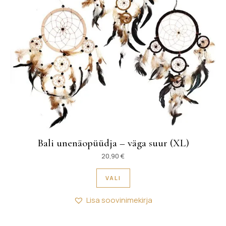
Bali unenäopüüdja – väga suur (XL)
20,90
€
Sellel tootel on mitu variant
VALI
Lisa soovinimekirja