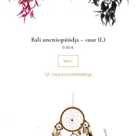
Bali unenäopüüdja – suur (L)
9,90
€
Sellel tootel on mitu variant
VALI
Lisa soovinimekirja