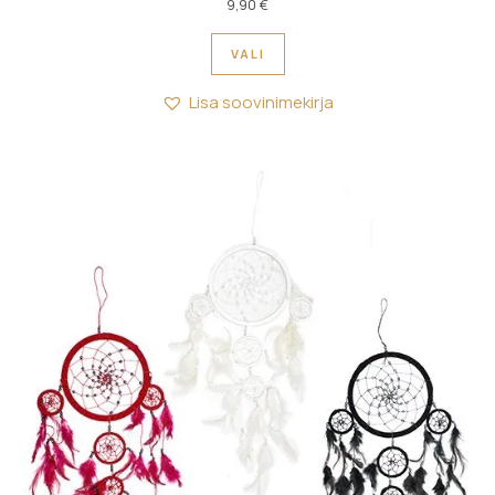
9,90
€
Sellel tootel on mitu variant
VALI
Lisa soovinimekirja