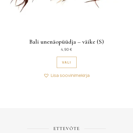
Bali unenäopüüdja – väike (S)
4,90
€
Sellel tootel on mitu variant
VALI
Lisa soovinimekirja
ETTEVÕTE