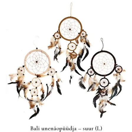
Bali unenäopüüdja – suur (L)