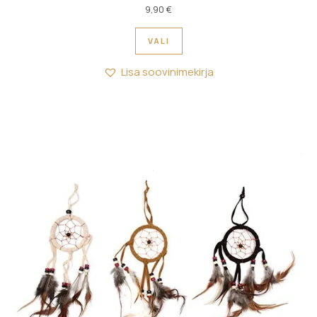
9,90
€
Sellel tootel on mitu variant
VALI
Lisa soovinimekirja