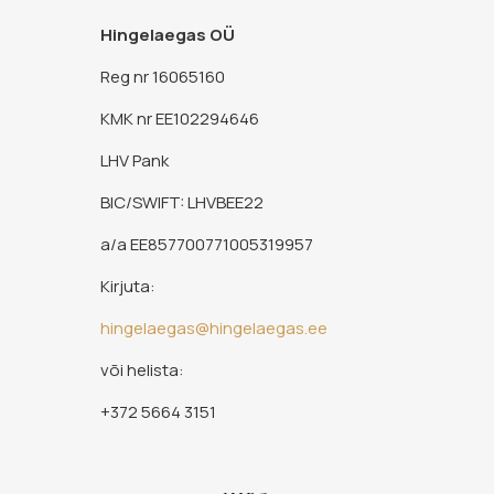
Hingelaegas OÜ
Reg nr 16065160
KMK nr EE102294646
LHV Pank
BIC/SWIFT: LHVBEE22
a/a EE857700771005319957
Kirjuta:
hingelaegas@hingelaegas.ee
või helista:
+372 5664 3151