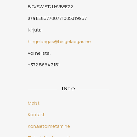
BIC/SWIFT: LHVBEE22
a/a EE857700771005319957
Kirjuta:
hingelaegas@hingelaegas.ee
või helista:
+372 5664 3151
INFO
Meist
Kontakt
Kohaletoimetamine