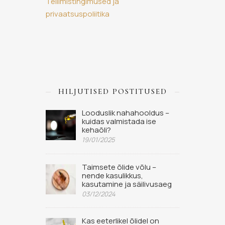
Tellimistingimused ja
privaatsuspoliitika
HILJUTISED POSTITUSED
Looduslik nahahooldus –
kuidas valmistada ise
kehaõli?
19/01/2025
Taimsete õlide võlu –
nende kasulikkus,
kasutamine ja säilivusaeg
03/12/2024
Kas eeterlikel õlidel on