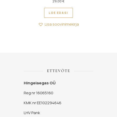
29,00
€
LOE EDASI
Lisa soovinimekirja
ETTEVÕTE
Hingelaegas OÜ
Reg nr 16065160
KMK nr EE102294646
LHV Pank