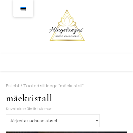
Esileht
/ Tooted siltidega “mäekristall”
mäekristall
Kuvatakse üksik tulemus