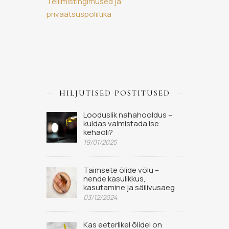
Tellimistingimused ja
privaatsuspoliitika
HILJUTISED POSTITUSED
Looduslik nahahooldus –
kuidas valmistada ise
kehaõli?
19/01/2025
Taimsete õlide võlu –
nende kasulikkus,
kasutamine ja säilivusaeg
03/12/2024
Kas eeterlikel õlidel on