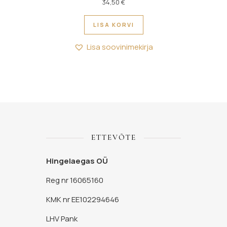
34,50
€
LISA KORVI
Lisa soovinimekirja
ETTEVÕTE
Hingelaegas OÜ
Reg nr 16065160
KMK nr EE102294646
LHV Pank