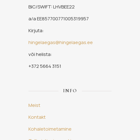
BIC/SWIFT: LHVBEE22
a/a EE857700771005319957
Kirjuta:
hingelaegas@hingelaegas.ee
või helista:
+372 5664 3151
INFO
Meist
Kontakt
Kohaletoimetamine