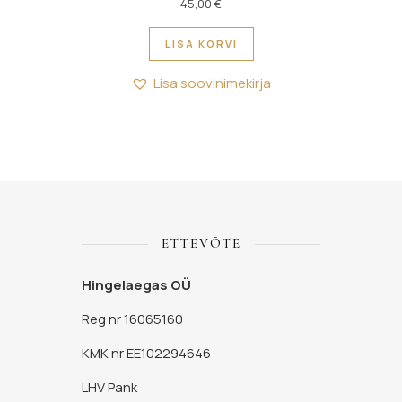
45,00
€
LISA KORVI
Lisa soovinimekirja
ETTEVÕTE
Hingelaegas OÜ
Reg nr 16065160
KMK nr EE102294646
LHV Pank