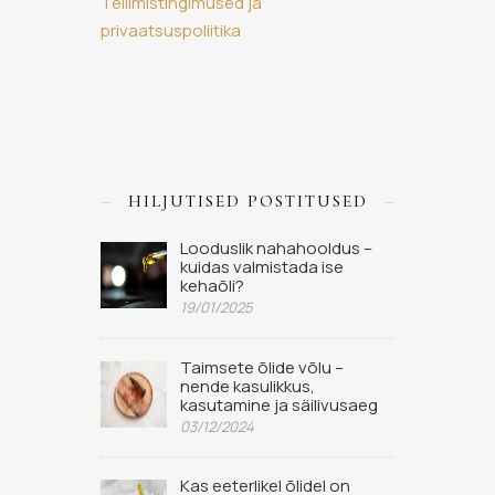
Tellimistingimused ja
privaatsuspoliitika
HILJUTISED POSTITUSED
Looduslik nahahooldus –
kuidas valmistada ise
kehaõli?
19/01/2025
Taimsete õlide võlu –
nende kasulikkus,
kasutamine ja säilivusaeg
03/12/2024
Kas eeterlikel õlidel on