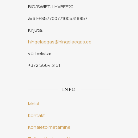
BIC/SWIFT: LHVBEE22
a/a EE857700771005319957
Kirjuta:
hingelaegas@hingelaegas.ee
või helista:
+372 5664 3151
INFO
Meist
Kontakt
Kohaletoimetamine