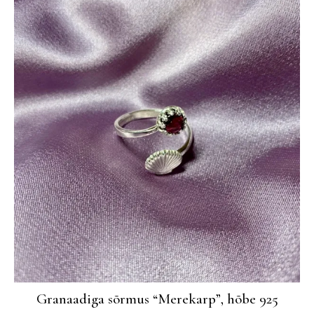
Granaadiga sõrmus “Merekarp”, hõbe 925