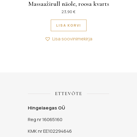
Massaažirull näole, roosa kvarts
23,90
€
LISA KORVI
Lisa soovinimekirja
ETTEVÕTE
Hingelaegas OÜ
Reg nr 16065160
KMK nr EE102294646