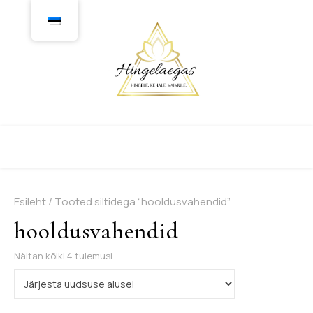
Esileht
/ Tooted siltidega “hooldusvahendid”
hooldusvahendid
Sorditud uusimate järgi
Näitan kõiki 4 tulemusi