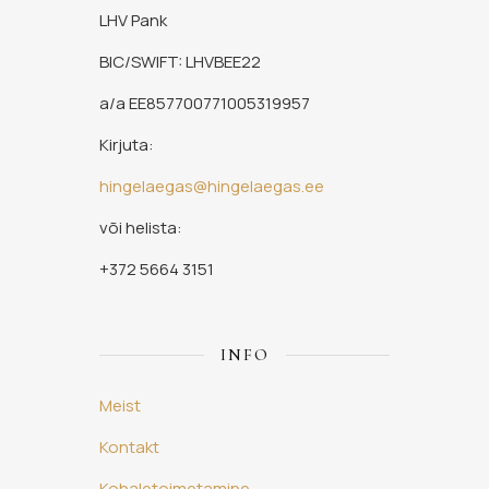
LHV Pank
BIC/SWIFT: LHVBEE22
a/a EE857700771005319957
Kirjuta:
hingelaegas@hingelaegas.ee
või helista:
+372 5664 3151
INFO
Meist
Kontakt
Kohaletoimetamine