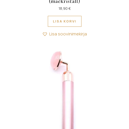
(mäekristall)
18,90
€
LISA KORVI
Lisa soovinimekirja