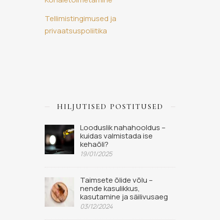
Tellimistingimused ja
privaatsuspoliitika
HILJUTISED POSTITUSED
Looduslik nahahooldus –
kuidas valmistada ise
kehaõli?
19/01/2025
Taimsete õlide võlu –
nende kasulikkus,
kasutamine ja säilivusaeg
03/12/2024