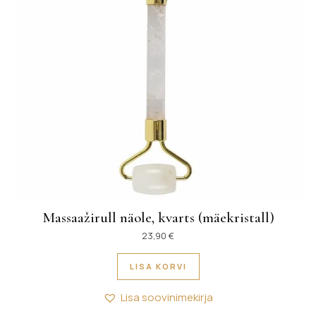
Massaažirull näole, kvarts (mäekristall)
23,90
€
LISA KORVI
Lisa soovinimekirja