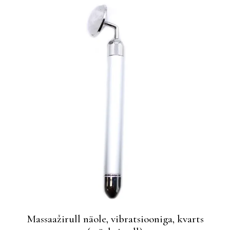
Massaažirull näole, vibratsiooniga, kvarts