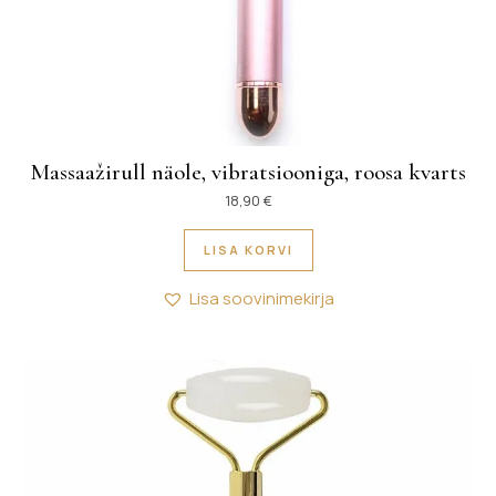
Massaažirull näole, vibratsiooniga, roosa kvarts
18,90
€
LISA KORVI
Lisa soovinimekirja